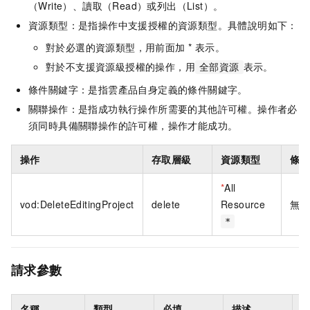
（Write）、讀取（Read）或列出（List）。
資源類型：是指操作中支援授權的資源類型。具體說明如下：
對於必選的資源類型，用前面加 * 表示。
對於不支援資源級授權的操作，用
表示。
全部資源
條件關鍵字：是指雲產品自身定義的條件關鍵字。
關聯操作：是指成功執行操作所需要的其他許可權。操作者必
須同時具備關聯操作的許可權，操作才能成功。
操作
存取層級
資源類型
條件
*
All
vod:DeleteEditingProject
delete
Resource
無
*
請求參數
名稱
類型
必填
描述