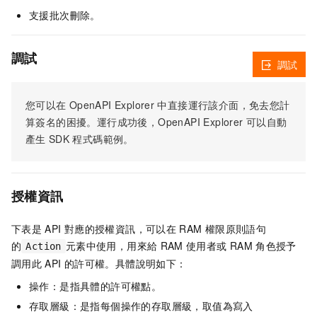
支援批次刪除。
調試
調試
您可以在
OpenAPI Explorer
中直接運行該介面，免去您計
算簽名的困擾。運行成功後，OpenAPI Explorer
可以自動
產生
SDK
程式碼範例。
授權資訊
下表是
API
對應的授權資訊，可以在
RAM
權限原則語句
的
元素中使用，用來給
RAM
使用者或
RAM
角色授予
Action
調用此
API
的許可權。具體說明如下：
操作：是指具體的許可權點。
存取層級：是指每個操作的存取層級，取值為寫入