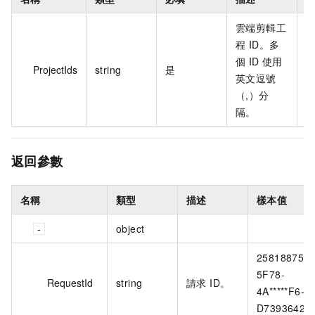
雲端剪輯工
程 ID。多
個 ID 使用
ProjectIds
string
是
f
英文逗號
（,）分
隔。
返回參數
名稱
類型
描述
樣本值
object
25818875-
5F78-
RequestId
string
請求 ID。
4A*****F6-
D7393642C