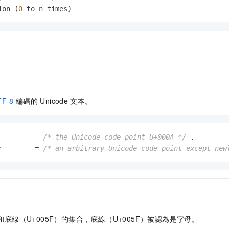
ion (
0
 to n times)
TF-8
編碼的
Unicode
文本。
         = 
/* the Unicode code point U+000A */
 .

r        = 
/* an arbitrary Unicode code point except new
和底線（U+005F）的集合，底線（U+005F）被認為是字母。