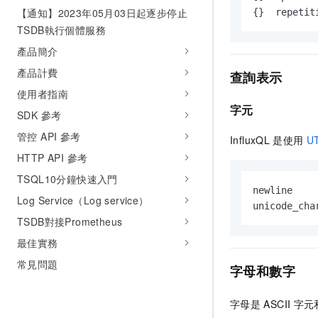
【通知】2023年05月03日起逐步停止
{}  repetit
TSDB執行個體服務
產品簡介
產品計費
查詢表示
使用者指南
字元
SDK 參考
管控 API 參考
InfluxQL
是使用
U
HTTP API 參考
TSQL10分鐘快速入門
newline    
Log Service（Log service）
unicode_cha
TSDB對接Prometheus
最佳實務
常見問題
字母和數字
字母是
ASCII
字元