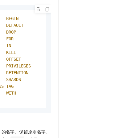
BEGIN
DEFAULT
DROP
FOR
IN
KILL
OFFSET
PRIVILEGES
RETENTION
SHARDS
NS
TAG
WITH
t
的名字、保留原則名字、