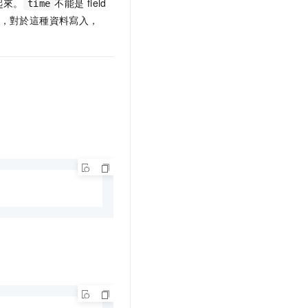
起來。
不能是
field
time
，對於這種資料寫入，