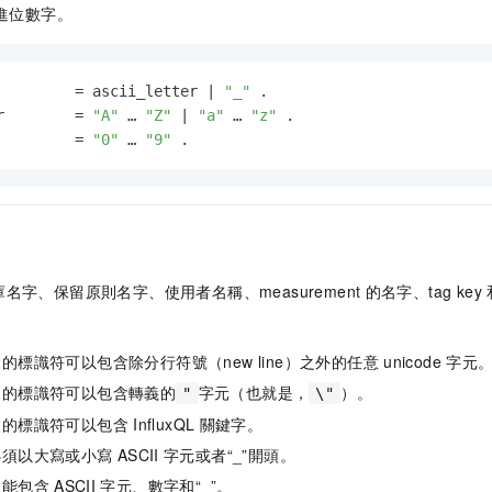
進位數字。
         = ascii_letter | 
"_"
 .

r        = 
"A"
 … 
"Z"
 | 
"a"
 … 
"z"
 .

         = 
"0"
 … 
"9"
 .
名字、保留原則名字、使用者名稱、measurement
的名字、tag key
的標識符可以包含除分行符號（new line）之外的任意
unicode
字元
來的標識符可以包含轉義的
字元（也就是，
）。
"
\"
來的標識符可以包含
InfluxQL
關鍵字。
必須以大寫或小寫
ASCII
字元或者“_”開頭。
只能包含
ASCII
字元、數字和“_”。