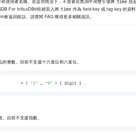
字和使用者名稱。在這些情況下，不需要在查詢中用雙引號將
括
time
TSDB For InfluxDB®拒絕寫入將
作為
field key
或
tag key
的資料
time
luxDB®會返回錯誤。請查閱
FAQ
獲得更多相關資訊。
位的整數。目前不支援十六進位和八進位。
         = ( 
"1"
 … 
"9"
 ) { digit } .
數。目前不支援指數。