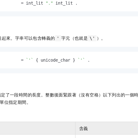
         = int_lit 
"."
 int_lit .
括起來。字串可以包含轉義的
字元（也就是
）。
'
\'
         = 
`'`
 { unicode_char } 
`'`
 .
on）指定了一段時間的長度。整數後面緊跟著（沒有空格）以下列出的一個
混合單位指定期間。
含義