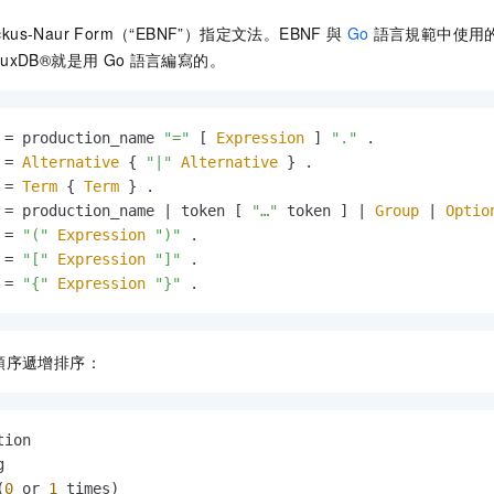
Backus-Naur Form（“EBNF”）指定文法。EBNF
與
Go
語言規範中使用
nfluxDB®就是用
Go
語言編寫的。
 = production_name 
"="
 [ 
Expression
 ] 
"."
 = 
Alternative
 { 
"|"
Alternative
 = 
Term
 { 
Term
 = production_name | token [ 
"…"
 token ] | 
Group
 | 
Optio
 = 
"("
Expression
")"
 = 
"["
Expression
"]"
 = 
"{"
Expression
"}"
 .
順序遞增排序：
ion



(
0
 or 
1
 times)
