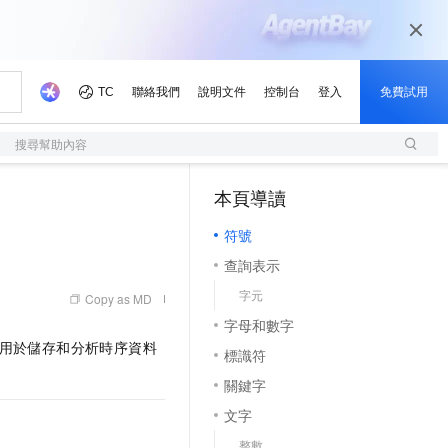
搜尋幫助內容
本頁導讀
（1, M）
符號
查詢表示
字元
Copy as MD
字母和數字
提供專門用於儲存和分析時序資料
標識符
關鍵字
文字
整數