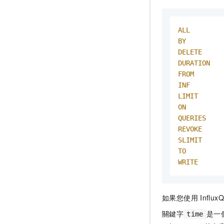
ALL
BY
DELETE
DURATION
FROM
INF
LIMIT
ON
QUERIES
REVOKE
SLIMIT
TO
WRITE
如果您使用
Influx
關鍵字
是一
time