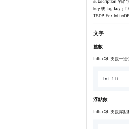
subscription
的名
key
或
tag key；
TSDB For Inf
文字
整數
InfluxQL
支援十進
int_lit    
浮點數
InfluxQL
支援浮點