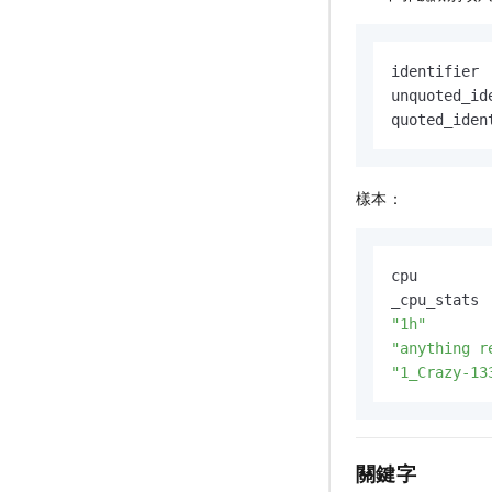
identifier 
unquoted_id
quoted_iden
樣本：
cpu

"1h"
"anything r
"1_Crazy-13
關鍵字