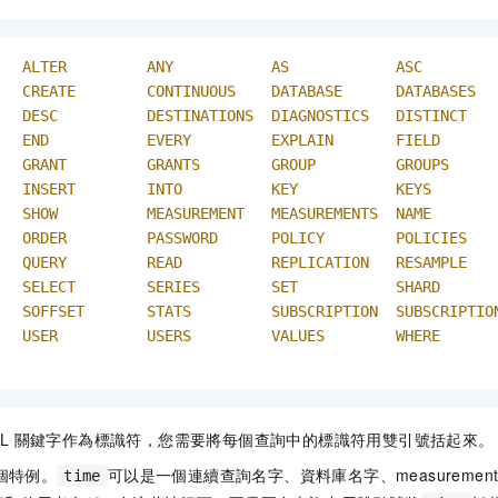
ALTER
ANY
AS
ASC
CREATE
CONTINUOUS
DATABASE
DATABASES
DESC
DESTINATIONS
DIAGNOSTICS
DISTINCT
END
EVERY
EXPLAIN
FIELD
GRANT
GRANTS
GROUP
GROUPS
INSERT
INTO
KEY
KEYS
SHOW
MEASUREMENT
MEASUREMENTS
NAME
ORDER
PASSWORD
POLICY
POLICIES
QUERY
READ
REPLICATION
RESAMPLE
SELECT
SERIES
SET
SHARD
SOFFSET
STATS
SUBSCRIPTION
SUBSCRIPTIO
USER
USERS
VALUES
WHERE
QL
關鍵字作為標識符，您需要將每個查詢中的標識符用雙引號括起來。
個特例。
可以是一個連續查詢名字、資料庫名字、measuremen
time