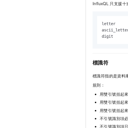
InfluxQL
只支援十
letter     
ascii_lette
digit      
標識符
標識符指的是資料庫
規則：
用雙引號括起來
用雙引號括起
用雙引號括起
不引號識別項
不引號識別項