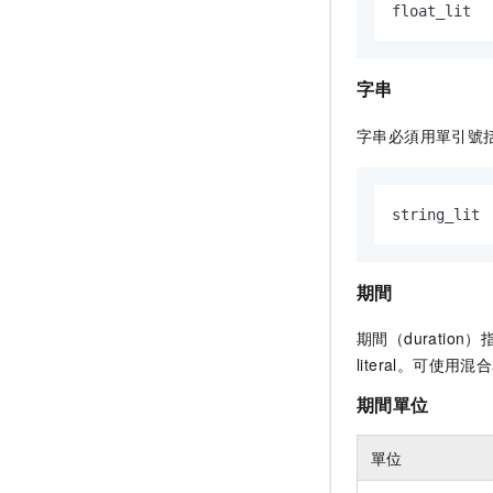
float_lit  
字串
字串必須用單引號
string_lit 
期間
期間（durati
literal。可使用
期間單位
單位