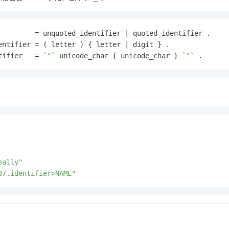
         = unquoted_identifier | quoted_identifier .

entifier = ( letter ) { letter | digit } .

tifier   = 
`"`
 unicode_char { unicode_char } 
`"`
 .
eally"
37.identifier>NAME"