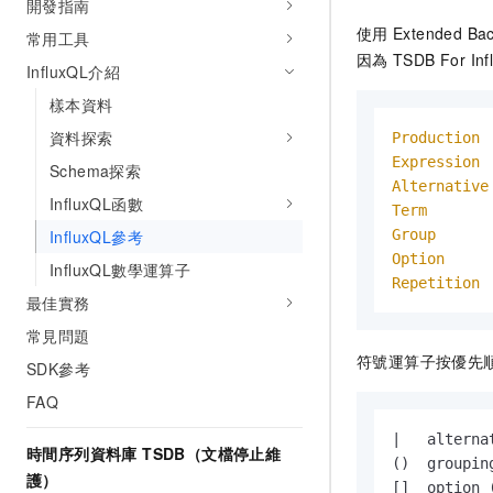
開發指南
使用
Extended 
常用工具
因為
TSDB For I
InfluxQL介紹
樣本資料
資料探索
Production
 
Expression
 
Schema探索
Alternative
InfluxQL函數
Term
       
InfluxQL參考
Group
      
Option
     
InfluxQL數學運算子
Repetition
 
最佳實務
常見問題
符號運算子按優先
SDK參考
FAQ
|   alternat
時間序列資料庫 TSDB（文檔停止維
()  grouping
護）
[]  option 