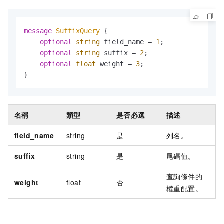
message 
SuffixQuery
 {

optional
string
 field_name = 
1
;

optional
string
 suffix = 
2
;

optional
float
 weight = 
3
;

}
名稱
類型
是否必選
描述
field_name
string
是
列名。
suffix
string
是
尾碼值。
查詢條件的
weight
float
否
權重配置。