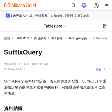
本內容由 AI 生成，僅供參考。如有歧義，請以中文原文為準。
Tablestore
Tablestore
開發參考
API 參考
DataType定義
SuffixQuery
首頁
SuffixQuery
更新時間：
2025-03-18 19:06:40
Copy as MD
產品
SuffixQuery
資料類型定義，表示尾碼查詢配置。SuffixQuery
通
過指定尾碼條件查詢索引中的資料，例如通過手機尾號後
4
位查
詢快遞。
資料結構