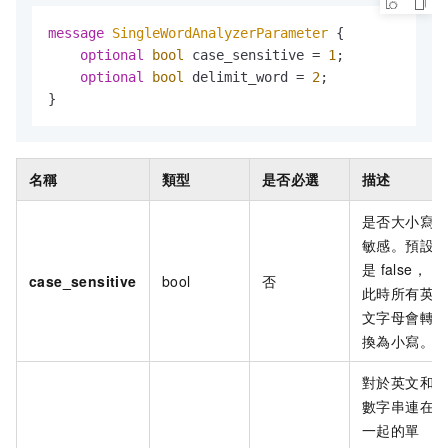
message 
SingleWordAnalyzerParameter
 {

optional
bool
 case_sensitive = 
1
;

optional
bool
 delimit_word = 
2
;

}
名稱
類型
是否必選
描述
是否大小寫
敏感。預設
是
false，
case_sensitive
bool
否
此時所有英
文字母會轉
換為小寫。
對於英文和
數字串連在
一起的單