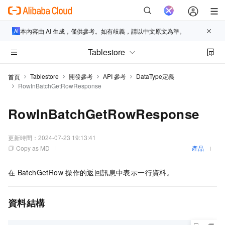
本內容由 AI 生成，僅供參考。如有歧義，請以中文原文為準。
Tablestore
Tablestore
開發參考
API 參考
DataType定義
首頁
RowInBatchGetRowResponse
RowInBatchGetRowResponse
更新時間：
2024-07-23 19:13:41
Copy as MD
產品
在
BatchGetRow
操作的返回訊息中表示一行資料。
資料結構