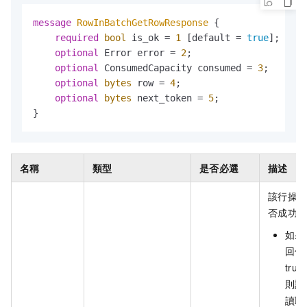
message 
RowInBatchGetRowResponse
 {

required
bool
 is_ok = 
1
 [default = 
true
];

optional
 Error error = 
2
;

optional
 ConsumedCapacity consumed = 
3
;

optional
bytes
 row = 
4
; 

optional
bytes
 next_token = 
5
;

}
名稱
類型
是否必選
描述
該行操
否成功
如果
回值
tru
則該
讀取