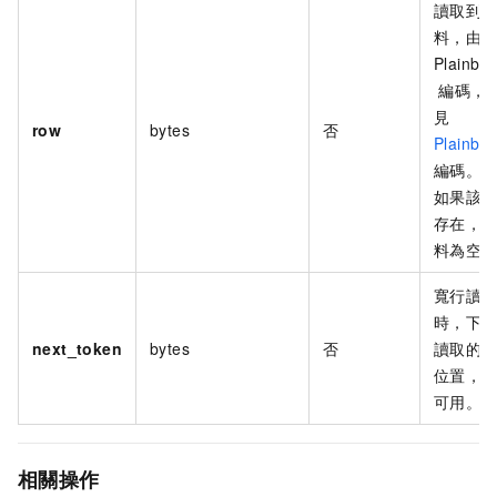
讀取到
料，由
Plainbuf
編碼，
見
row
bytes
否
Plainbuf
編碼。
如果該
存在，
料為空
寬行讀
時，下
next_token
bytes
否
讀取的
位置，
可用。
相關操作