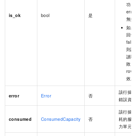
功，
erro
is_ok
bool
是
無效
如果
回值
fals
則該
讀取
敗，
row
效。
該行操
error
Error
否
錯誤資
該行操
consumed
ConsumedCapacity
否
耗的服
力單元