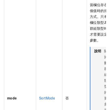
當欄位存在
個值時的排
方式。只有
欄位類型為
群組類型時
才需要設定
參數。
說明
關
於
數
群
組
類
型
的
mode
SortMode
否
更
多
資