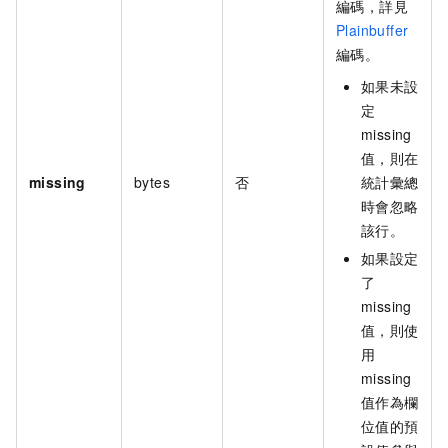
編碼，詳見
Plainbuffer
編碼。
如果未設
定
missing
值，則在
missing
bytes
否
統計彙總
時會忽略
該行。
如果設定
了
missing
值，則使
用
missing
值作為欄
位值的預