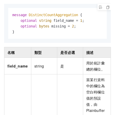
message 
DistinctCountAggregation
 {

optional
string
 field_name = 
1
;

optional
bytes
 missing = 
2
;

}
名稱
類型
是否必選
描述
用於統計彙
field_name
string
是
總的欄位。
當某行資料
中的欄位為
空白時欄位
值的預設
值，由
Plainbuffer