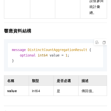
設值參與
統計彙
總。
響應資料結構
message 
DistinctCountAggregationResult
 {

optional
int64
 value = 
1
;

}
名稱
類型
是否必選
描述
value
int64
是
傳回值。