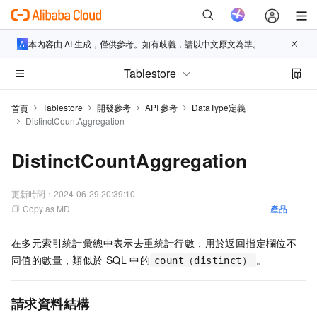
本內容由 AI 生成，僅供參考。如有歧義，請以中文原文為準。
Tablestore
Tablestore
開發參考
API 參考
DataType定義
首頁
DistinctCountAggregation
DistinctCountAggregation
更新時間：
2024-06-29 20:39:10
Copy as MD
產品
在多元索引統計彙總中表示去重統計行數，用於返回指定欄位不
同值的數量，類似於
SQL
中的
。
count（distinct）
請求資料結構