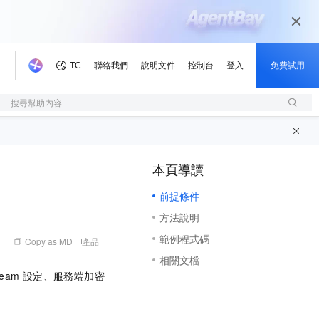
搜尋幫助內容
本頁導讀
（1, M）
前提條件
方法說明
範例程式碼
Copy as MD
產品
相關文檔
tream 設定、服務端加密