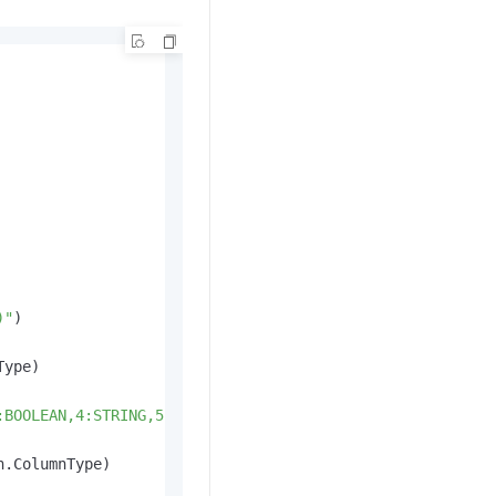
)"
)

ype)

OLEAN,4:STRING,5:BINARY)"
)

.ColumnType)
