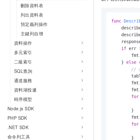
刪除資料表
列出資料表
func
Descri
預定義列操作
    describ
主鍵列自增
    describ
    respons
資料操作
if
 err 
多元索引
        fmt
二級索引
    } 
else
 {
//
SQL查詢
        tab
通道服務
        fmt
資料湖投遞
        fmt
for
時序模型
           
Node.js SDK
        }

PHP SDK
        fmt
for
.NET SDK
           
命令列工具
        }
