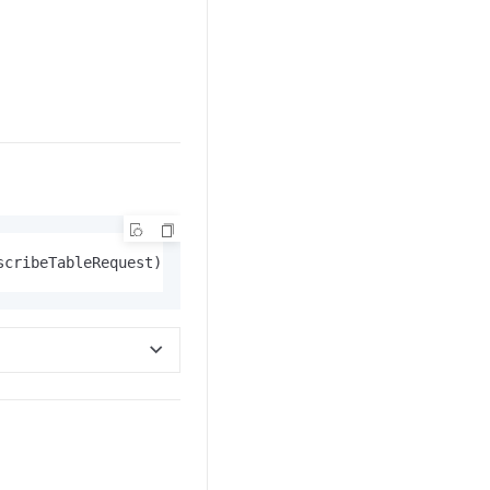
scribeTableRequest) (*DescribeTableResponse, 
error
)