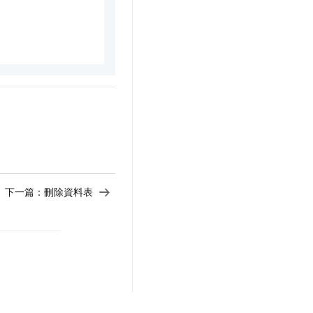
rsionInSec)

am)

下一篇：
刪除資料表
ionTime)
