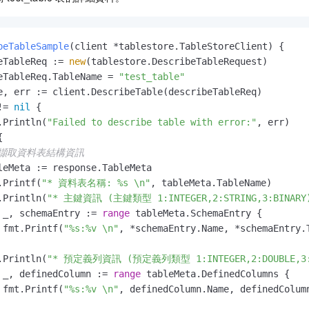
beTableSample
(client *tablestore.TableStoreClient)
 {

eTableReq := 
new
(tablestore.DescribeTableRequest)

eTableReq.TableName = 
"test_table"
e, err := client.DescribeTable(describeTableReq)

!= 
nil
 {

.Println(
"Failed to describe table with error:"
, err)



 擷取資料表結構資訊
leMeta := response.TableMeta

.Printf(
"* 資料表名稱: %s \n"
, tableMeta.TableName)

.Println(
"* 主鍵資訊 (主鍵類型 1:INTEGER,2:STRING,3:BINARY
 _, schemaEntry := 
range
 tableMeta.SchemaEntry {

 fmt.Printf(
"%s:%v \n"
, *schemaEntry.Name, *schemaEntry.T
.Println(
"* 預定義列資訊 (預定義列類型 1:INTEGER,2:DOUBLE,3:BO
 _, definedColumn := 
range
 tableMeta.DefinedColumns {

 fmt.Printf(
"%s:%v \n"
, definedColumn.Name, definedColumn