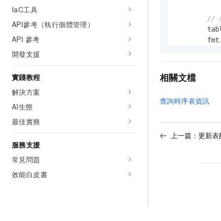
IaC工具
//
API參考（執行個體管理）
        tab
API 參考
        fmt
        fmt
開發支援
        fmt
        fmt
相關文檔
實踐教程
        fmt
解決方案
查詢時序表資訊
//
AI生態
        str
最佳實務
        fmt
上一篇：
更新表
if
 
服務支援
           
常見問題
        }

效能白皮書
//
        sse
        fmt
if
 