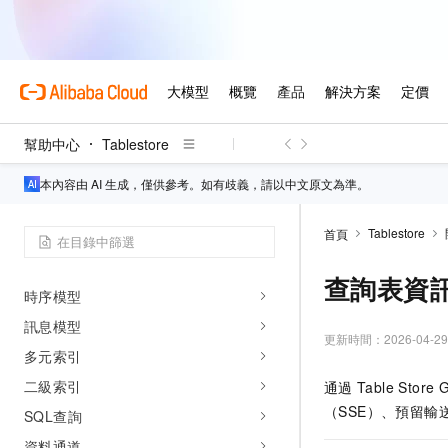
知識與記憶儲存
知識儲存服務
記憶儲存服務
通用工具與配置
API參考
幫助中心
Tablestore
使用者指南
本內容由 AI 生成，僅供參考。如有歧義，請以中文原文為準。
功能和地區支援列表
Tablestore
首頁
執行個體管理
寬表模型
查詢表資
時序模型
訊息模型
更新時間：
2026-04-29
多元索引
二級索引
通過
Table Store 
（SSE）、預留輸
SQL查詢
資料通道