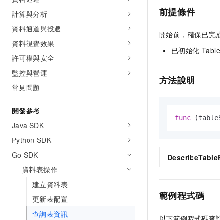
前提條件
計算與分析
資料通道與投遞
開始前，確保已完
資料視覺效果
已初始化 Table
許可權與安全
監控與營運
方法說明
常見問題
開發參考
func
(table
Java SDK
Python SDK
Go SDK
DescribeTable
資料表操作
建立資料表
範例程式碼
更新表配置
查詢表資訊
以下範例程式碼查詢 t