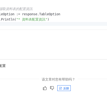
 擷取資料表的配置資訊
leOption := response.TableOption

.Println(
"* 資料表配置資訊"
)

.Printf(
"最大版本數: %d \n"
, tableOption.MaxVersion)

.Printf(
"資料生命週期: %d \n"
, tableOption.TimeToAlive)

.Printf(
"有效版本偏差: %d \n"
, tableOption.DeviationCellVe
.Printf(
"是否允許更新: %t \n"
, *tableOption.AllowUpdate)

 擷取資料表Stream資訊
eamDetails := response.StreamDetails

.Printf(
"* 是否開啟Steam: %t \n"
, streamDetails.EnableStre
配置
streamDetails.EnableStream {

 fmt.Printf(
"Stream到期時間: %d \n"
, streamDetails.Expirat
该文章对您有帮助吗？
 擷取資料表加密設定
反饋
Details := response.SSEDetails

.Printf(
"* 是否開啟資料表加密: %t \n"
, sseDetails.Enable)

sseDetails.Enable {
