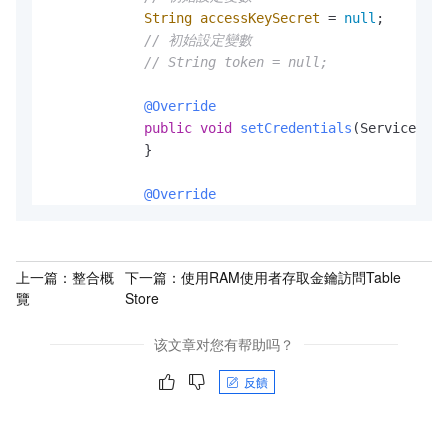
String
accessKeySecret
=
null
;

// 初始設定變數
// String token = null;
@Override
public
void
setCredentials
(ServiceCred
            }

@Override
public
 ServiceCredentials 
getCredentia
//TODO
//自訂訪問憑證的擷取方法
上一篇：
整合概
下一篇：
使用RAM使用者存取金鑰訪問Table
覽
Store
// 返回長期憑證 access_key_id, acces
return
new
DefaultCredentials
(acce
该文章对您有帮助吗？
// 返回 臨時憑證 access_key_id, acces
反饋
// 對於臨時憑證，需要根據到期時間，重
// return new DefaultCredentials(a
            }
