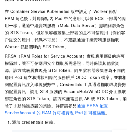
@Override
public
 ServiceCredentials 
getCrede
在
Container Service Kubernetes 版中設定了 Worker 節點
CredentialModel
credential
=
 c
RAM 角色後，對應節點內 Pod 中的應用可以像 ECS 上部署的應
return
new
DefaultCredentials
用一樣，通過中繼資料服務（Meta Data Server）擷取關聯角色
            }

的 STS Token。但如果容器叢集上部署的是不可信應用（例如客
        };

戶提交的應用，代碼不可見），不建議通過中繼資料服務擷取
// 使用credentialsProvider進行後續操作..
Worker 節點關聯的 STS Token。
    }

}
RRSA（RAM Roles for Service Account）實現應用層級的許可
權隔離，讓不可信應用安全擷取所需憑證，同時保護其他雲資
源。該方式底層實現是 STS Token。阿里雲容器叢集會為不同的
應用 Pod 建立和掛載相應的服務賬戶 OIDC Token 檔案，並將相
關配置資訊注入環境變數中，Credentials 工具通過擷取環境變數
的配置資訊，調用 STS 服務的 AssumeRoleWithOIDC 介面換取
綁定角色的 STS Token。該方式無需提供 AK 或 STS Token，消
除了手動維護憑證的風險。詳情請參見
通過
RRSA
配置
ServiceAccount
的
RAM
許可權實現
Pod
許可權隔離
。
添加 credentials 依賴。