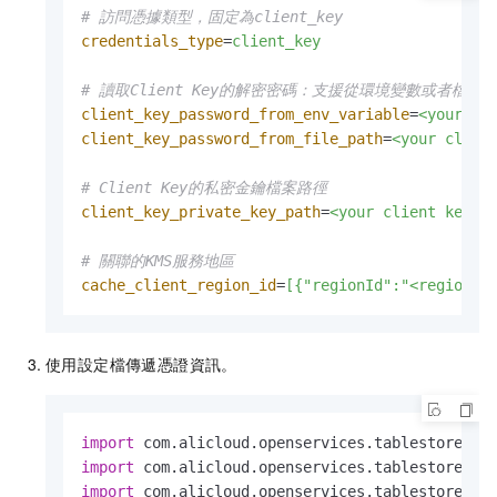
# 訪問憑據類型，固定為client_key
credentials_type
=
client_key
# 讀取Client Key的解密密碼：支援從環境變數或者檔
client_key_password_from_env_variable
=
<your cl
client_key_password_from_file_path
=
<your clien
# Client Key的私密金鑰檔案路徑
client_key_private_key_path
=
<your client key p
# 關聯的KMS服務地區
cache_client_region_id
=
[{"regionId":"<regionId
使用設定檔傳遞憑證資訊。
import
import
import