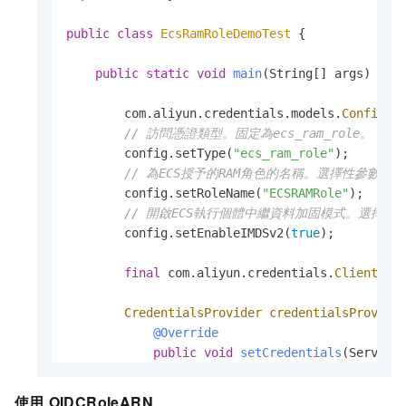
public
class
EcsRamRoleDemoTest
 {

public
static
void
main
(String[] args)
 {

        com.aliyun.credentials.models.
Config
c
// 訪問憑證類型。固定為ecs_ram_role。
        config.setType(
"ecs_ram_role"
);

// 為ECS授予的RAM角色的名稱。選擇性參數
        config.setRoleName(
"ECSRAMRole"
);

// 開啟ECS執行個體中繼資料加固模式。選擇
        config.setEnableIMDSv2(
true
);

final
 com.aliyun.credentials.
Client
cr
CredentialsProvider
credentialsProvide
@Override
public
void
setCredentials
(Service
            }

使用
OIDCRoleARN