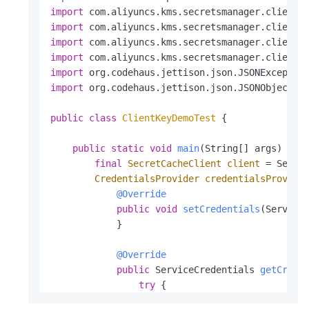
import
import
import
import
import
import
 org.codehaus.jettison.json.JSONObject;

public
class
ClientKeyDemoTest
 {

public
static
void
main
(String[] args)
thr
final
SecretCacheClient
client
=
 Secret
CredentialsProvider
credentialsProvide
@Override
public
void
setCredentials
(Service
            }

@Override
public
 ServiceCredentials 
getCrede
try
 {

SecretInfo
secretInfo
=
 cl