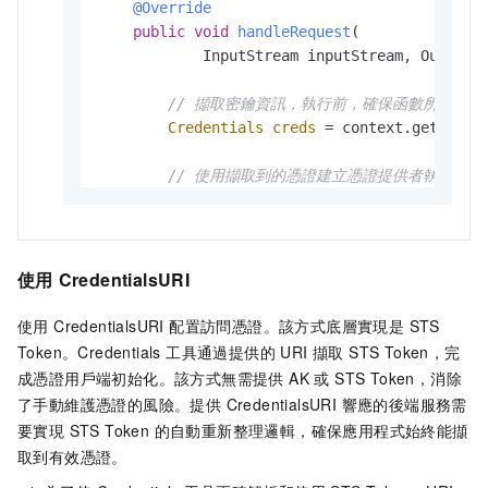
@Override
public
void
handleRequest
(

            InputStream inputStream, OutputS
// 擷取密鑰資訊，執行前，確保函數所在的服務配置
Credentials
creds
=
 context.getExecut
// 使用擷取到的憑證建立憑證提供者執行個體
CredentialsProvider
credentialsProvi
// 使用credentialsProvider進行後續操作.
使用
CredentialsURI
        outputStream.write(
new
String
(
"done"
    }

使用 CredentialsURI 配置訪問憑證。該方式底層實現是 STS
}
Token。Credentials 工具通過提供的 URI 擷取 STS Token，完
成憑證用戶端初始化。該方式無需提供 AK 或 STS Token，消除
了手動維護憑證的風險。提供 CredentialsURI 響應的後端服務需
要實現 STS Token 的自動重新整理邏輯，確保應用程式始終能擷
取到有效憑證。