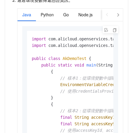
Java
Python
Go
Node.js
PHP
.NET
import
import
 com.alicloud.openservices.tablestore
public
class
AkDemoTest
 {

public
static
void
main
(String[] args)
        {

// 樣本1：從環境變數中擷取憑證
EnvironmentVariableCredentials
// 使用credentialsProvider進
        }

        {

// 樣本2：從環境變數中擷取accessKeyI
final
String
accessKeyId
=
 Sys
final
String
accessKeySecret
=
// 使用accessKeyId、accessKey