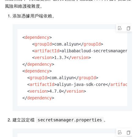
風險和維護複雜度。
添加憑據用戶端依賴。
<
dependency
>
<
groupId
>
com.aliyun
</
groupId
>
<
artifactId
>
alibabacloud-secretsmanager-cl
<
version
>
1.3.7
</
version
>
</
dependency
>
<
dependency
>
<
groupId
>
com.aliyun
</
groupId
>
<
artifactId
>
aliyun-java-sdk-core
</
artifactId
<
version
>
4.7.0
</
version
>
</
dependency
>
建立設定檔
。
secretsmanager.properties