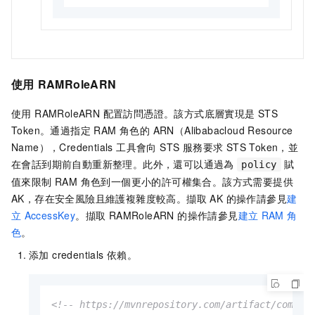
使用
RAMRoleARN
使用 RAMRoleARN 配置訪問憑證。該方式底層實現是 STS
Token。通過指定 RAM 角色的 ARN（Alibabacloud Resource
Name），Credentials 工具會向 STS 服務要求 STS Token，並
在會話到期前自動重新整理。此外，還可以通過為
賦
policy
值來限制 RAM 角色到一個更小的許可權集合。該方式需要提供
AK，存在安全風險且維護複雜度較高。擷取 AK 的操作請參見
建
立
AccessKey
。擷取 RAMRoleARN 的操作請參見
建立
RAM
角
色
。
添加 credentials 依賴。
<!-- https://mvnrepository.com/artifact/com.al