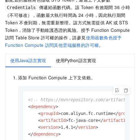
public
void
setCredentials
(Service
傳遞給函數代碼。該 Token 有效期間 36 小時
Credentials
            }

（不可修改），函數最大執行時間為 24 小時，因此執行期間
Token 不會到期，無需重新整理。該方式無需提供 AK 或 STS
@Override
Token，消除了手動維護憑證的風險。授予
Function Compute
public
 ServiceCredentials 
getCrede
訪問
Table Store
許可權的操作，請參見
使用函數角色授予
CredentialModel
credential
=
 c
return
new
DefaultCredentials
(
Function Compute
訪問其他雲端服務的許可權
。
            }

        };

使用Java語言實現
使用Python語言實現
// 使用credentialsProvider進行後續操作..
    }

添加
Function Compute
上下文依賴。
}
<!-- https://mvnrepository.com/artifact/com.
<
dependency
>
<
groupId
>
com.aliyun.fc.runtime
</
groupId
>
<
artifactId
>
fc-java-core
</
artifactId
>
<
version
>
1.4.1
</
version
>
</
dependency
>