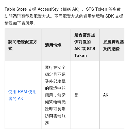
Table Store
支援 AccessKey（簡稱 AK）、STS Token 等多種
訪問憑證類型及配置方式。不同配置方式的適用情境和 SDK 支援
情況如下表所示。
是否需要提
訪問憑證配置方
供前置的
底層實現基
適用情境
式
AK 或 STS
於的憑證
Token
運行在安全
穩定且不易
受外部攻擊
的環境中的
使用
RAM
使用
應用，無需
是
AK
者的
AK
頻繁輪轉憑
證即可長期
訪問雲端服
務