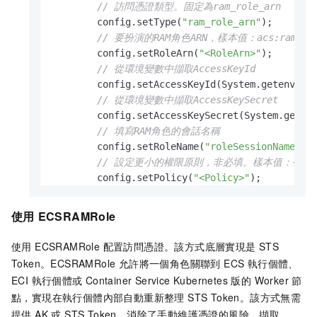
// 訪問憑證類型。固定為ram_role_arn
        config.setType(
"ram_role_arn"
);

// 要扮演的RAM角色ARN，樣本值：acs:ram::1234
        config.setRoleArn(
"<RoleArn>"
);

// 從環境變數中擷取AccessKeyId
        config.setAccessKeyId(System.getenv().
// 從環境變數中擷取AccessKeySecret
        config.setAccessKeySecret(System.geten
// 填寫RAM角色的會話名稱
        config.setRoleName(
"roleSessionName"
);

// 設定更小的權限原則，非必填。樣本值：{"Statement":
        config.setPolicy(
"<Policy>"
);

// 設定角色會話有效期間，非必填
        config.setRoleSessionExpiration(
3600
);

使用
ECSRAMRole
final
 com.aliyun.credentials.
Client
cr
使用 ECSRAMRole 配置訪問憑證。該方式底層實現是 STS
Token。ECSRAMRole 允許將一個角色關聯到 ECS 執行個體、
CredentialsProvider
credentialsProvide
ECI 執行個體或
Container Service Kubernetes 版的 Worker 節
@Override
點，實現在執行個體內部自動重新整理 STS Token。該方式無需
public
void
setCredentials
(Service
提供 AK 或 STS Token，消除了手動維護憑證的風險。擷取