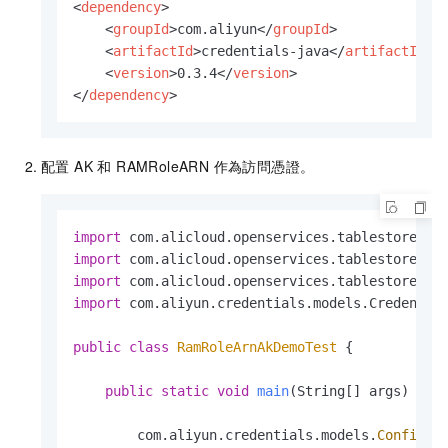
<
dependency
>
<
groupId
>
com.aliyun
</
groupId
>
<
artifactId
>
credentials-java
</
artifactId
>
<
version
>
0.3.4
</
version
>
</
dependency
>
配置 AK 和 RAMRoleARN 作為訪問憑證。
import
import
import
import
 com.aliyun.credentials.models.Credential
public
class
RamRoleArnAkDemoTest
 {

public
static
void
main
(String[] args)
 {

        com.aliyun.credentials.models.
Config
c