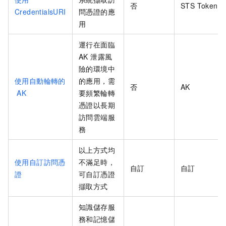
否
STS Token
CredentialsURI
問憑證的應
用
運行在面臨
AK 泄露風
險的環境中
使用自動輪轉的
的應用，需
否
AK
AK
要頻繁輪轉
憑證以長期
訪問雲端服
務
以上方式均
使用自訂訪問憑
不滿足時，
自訂
自訂
證
可自訂憑證
擷取方式
知識儲存服
務和記憶儲