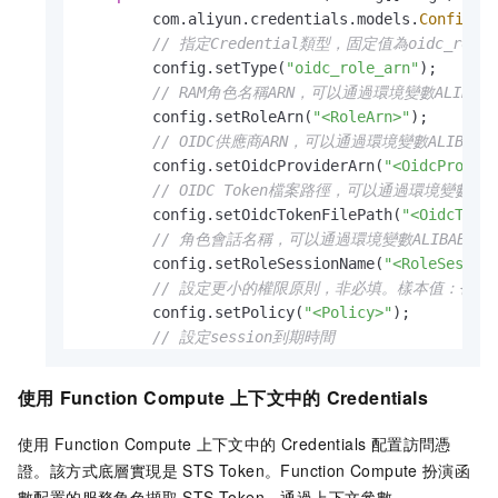
        com.aliyun.credentials.models.
Config
c
// 指定Credential類型，固定值為oidc_role_
        config.setType(
"oidc_role_arn"
);

// RAM角色名稱ARN，可以通過環境變數ALIBABA_CL
        config.setRoleArn(
"<RoleArn>"
);

// OIDC供應商ARN，可以通過環境變數ALIBABA_CLO
        config.setOidcProviderArn(
"<OidcProvid
// OIDC Token檔案路徑，可以通過環境變數ALIBABA
        config.setOidcTokenFilePath(
"<OidcToke
// 角色會話名稱，可以通過環境變數ALIBABA_CLOUD_
        config.setRoleSessionName(
"<RoleSessio
// 設定更小的權限原則，非必填。樣本值：{"Statement":
        config.setPolicy(
"<Policy>"
);

// 設定session到期時間
        config.setRoleSessionExpiration(
3600
);

使用
Function Compute
上下文中的
Credentials
final
 com.aliyun.credentials.
Client
cr
使用
Function Compute
上下文中的 Credentials 配置訪問憑
CredentialsProvider
credentialsProvide
證。該方式底層實現是 STS Token。Function Compute
扮演函
@Override
數配置的服務角色擷取 STS Token，通過上下文參數