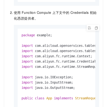
使用
Function Compute
上下文中的 Credentials 初始
化憑證提供者。
package
 example;

import
import
import
import
import
 com.aliyun.fc.runtime.StreamRequestHan
import
import
import
 java.io.OutputStream;

public
class
App
implements
StreamRequestHan