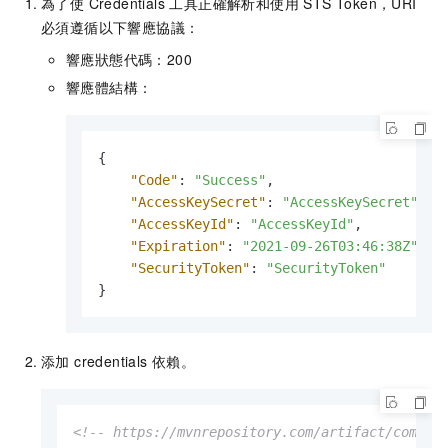
為了使 Credentials 工具正確解析和使用 STS Token，URI
必須遵循以下響應協議：
響應狀態代碼：200
響應體結構：
{
"Code"
:
"Success"
,
"AccessKeySecret"
:
"AccessKeySecret"
,
"AccessKeyId"
:
"AccessKeyId"
,
"Expiration"
:
"2021-09-26T03:46:38Z"
,
"SecurityToken"
:
"SecurityToken"
}
添加 credentials 依賴。
<!-- https://mvnrepository.com/artifact/com.al