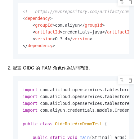
<!-- https://mvnrepository.com/artifact/com.al
<
dependency
>
<
groupId
>
com.aliyun
</
groupId
>
<
artifactId
>
credentials-java
</
artifactId
>
<
version
>
0.3.4
</
version
>
</
dependency
>
配置 OIDC 的 RAM 角色作為訪問憑證。
import
import
import
import
 com.aliyun.credentials.models.Credential
public
class
OidcRoleArnDemoTest
 {

public
static
void
main
(String[] args)
 {
