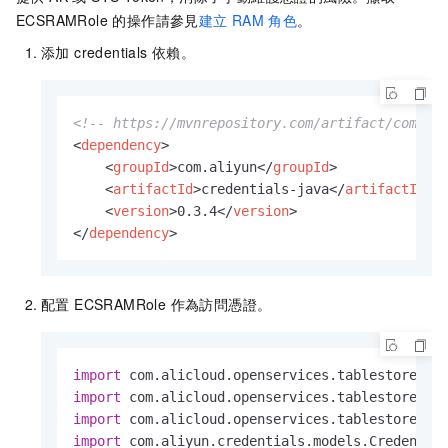
            }

ECSRAMRole 的操作請參見
建立
RAM
角色
。
@Override
添加 credentials 依賴。
public
 ServiceCredentials 
getCrede
CredentialModel
credential
=
 c
return
new
DefaultCredentials
<!-- https://mvnrepository.com/artifact/com.al
            }

<
dependency
>
        };

<
groupId
>
com.aliyun
</
groupId
>
// 使用credentialsProvider進行後續操作..
<
artifactId
>
credentials-java
</
artifactId
>
    }

<
version
>
0.3.4
</
version
>
}
</
dependency
>
配置 ECSRAMRole 作為訪問憑證。
import
import
import
import
 com.aliyun.credentials.models.Credential