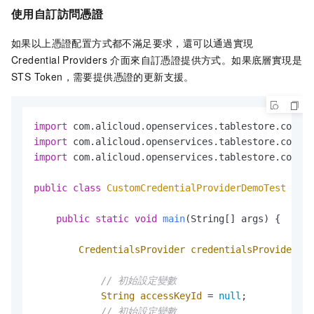
JSONObject
jsonObject
=
ne
使用自訂訪問憑證
String
accessKeyId
=
 jsonO
如果以上憑證配置方式都不滿足要求，還可以通過實現
String
accessKeySecret
=
 j
Credential Providers 介面來自訂憑證提供方式。如果底層實現是
STS Token，需要提供憑證的更新支援。
return
new
DefaultCredenti
                } 
catch
 (CacheSecretException |
return
null
;

import
                }

import
            }

import
 com.alicloud.openservices.tablestore.core.a
        };

// 使用credentialsProvider進行後續操作..
public
class
CustomCredentialProviderDemoTest
 {

    }

}
public
static
void
main
(String[] args)
 {

CredentialsProvider
credentialsProvider
=
// 初始設定變數
String
accessKeyId
=
null
;

// 初始設定變數