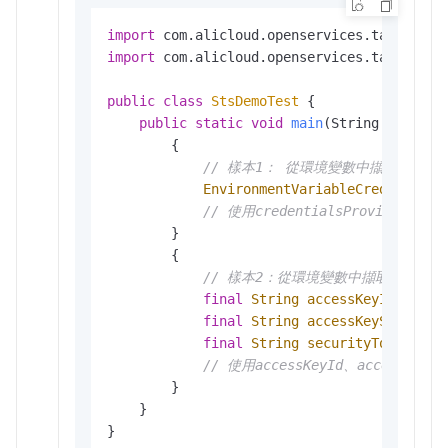
import
import
 com.alicloud.openservices.tablestore
public
class
StsDemoTest
 {

public
static
void
main
(String[] args)
        {

// 樣本1： 從環境變數中擷取憑證
EnvironmentVariableCredentials
// 使用credentialsProvider進
        }

        {

// 樣本2：從環境變數中擷取accessKeyId
final
String
accessKeyId
=
 Sys
final
String
accessKeySecret
=
final
String
securityToken
=
 S
// 使用accessKeyId、accessKey
        }

    }

}