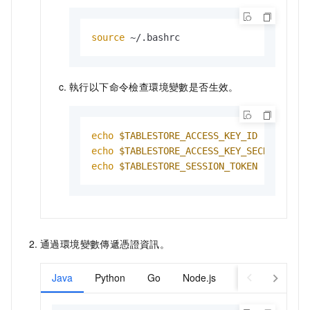
source
 ~/.bashrc
執行以下命令檢查環境變數是否生效。
echo
$TABLESTORE_ACCESS_KEY_ID
echo
$TABLESTORE_ACCESS_KEY_SECRET
echo
$TABLESTORE_SESSION_TOKEN
通過環境變數傳遞憑證資訊。
Java
Python
Go
Node.js
PHP