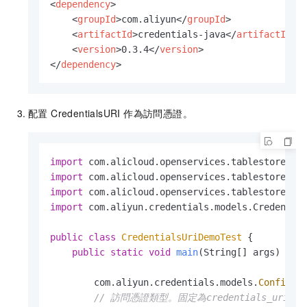
<
dependency
>
<
groupId
>
com.aliyun
</
groupId
>
<
artifactId
>
credentials-java
</
artifactId
>
<
version
>
0.3.4
</
version
>
</
dependency
>
配置 CredentialsURI 作為訪問憑證。
import
import
import
import
 com.aliyun.credentials.models.Credential
public
class
CredentialsUriDemoTest
 {

public
static
void
main
(String[] args)
 {

        com.aliyun.credentials.models.
Config
c
// 訪問憑證類型。固定為credentials_uri