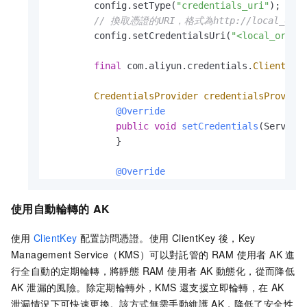
        config.setType(
"credentials_uri"
);

// 換取憑證的URI，格式為http://local_or_re
        config.setCredentialsUri(
"<local_or_re
final
 com.aliyun.credentials.
Client
cr
CredentialsProvider
credentialsProvide
@Override
public
void
setCredentials
(Service
            }

@Override
public
 ServiceCredentials 
getCrede
CredentialModel
credential
=
 c
使用自動輪轉的
AK
return
new
DefaultCredentials
(
            }

使用
ClientKey
配置訪問憑證。使用 ClientKey 後，Key
        };

Management Service（KMS）可以對託管的 RAM 使用者 AK 進
// 使用credentialsProvider進行後續操作..
行全自動的定期輪轉，將靜態 RAM 使用者 AK 動態化，從而降低
    }

AK 泄漏的風險。除定期輪轉外，KMS 還支援立即輪轉，在 AK
}
泄漏情況下可快速更換。該方式無需手動維護 AK，降低了安全性