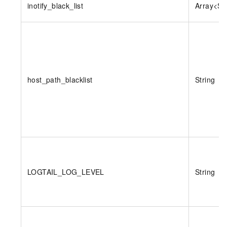
inotify_black_list
Array<St
host_path_blacklist
String
LOGTAIL_LOG_LEVEL
String