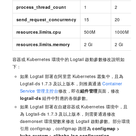
process_thread_count
1
2
send_request_concurrency
15
20
resources.limits.cpu
500M
1000M
resources.limits.memory
2 Gi
2 Gi
容器或
Kubernetes
環境中的
Logtail
啟動參數修改說明如
下：
如果
Logtail
部署在阿里雲
Kubernetes
叢集中，且為
Logtail-ds 1.7.3
及以上版本，則推薦通過
Container
Service
管理主控台
修改，即在
組件管理
頁面，修改
logtail-ds
組件中對應的各個參數。
如果
Logtail
部署在自建容器或
Kubernetes
環境中，且
為
Logtail-ds 1.7.3
及以上版本，則需要通過修改
daemonset
環境變數來修改
Logtail
啟動參數。部分環境
引用
configmap，configmap
路徑為
configmap
>
kube-system
>
alibaba-log-configuration
。