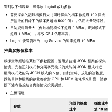
遇到以下情境時，可修改
Logtail
啟動參數。
需要採集的記錄檔數目大（同時採集的檔案數超過
100
個或
所監控的目錄下的檔案數超過
5000
個），佔用大量記憶體。
日誌資料流量大（例如極簡模式下超過
2 MB/s，正則模式下
超過
1 MB/s），導致
CPU
佔用率高。
Logtail
發送資料到
Log Service
的速率超過
10 MB/s。
推薦參數值樣本
根據實際經驗推薦如下參數配置，適用於普通
JSON
檔案的採集
情境。完整正則模式和分隔字元模式的效能與
JSON
模式相近，
極簡模式效能為
JSON
模式的
5
倍。由於資料、規則的複雜度、
採集目錄和檔案的數量都會對
CPU
和
MEM
消耗帶來影響，請參
照下述表格並結合實際情況按需調整。
主機環境
預設的採集
採集速率
參數
速率
於
10 MB/