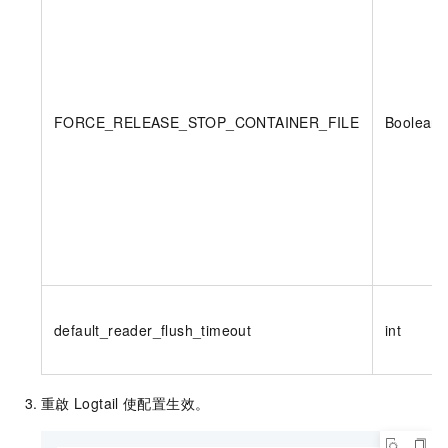
FORCE_RELEASE_STOP_CONTAINER_FILE
Boolean
default_reader_flush_timeout
int
重啟
Logtail
使配置生效。