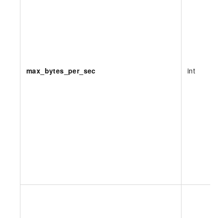
max_bytes_per_sec
int