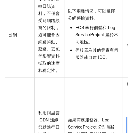
屬
輸日誌資
以下兩種情況，可以選擇
料，不僅會
公網傳輸資料。
受到網路頻
寬的限制，
ECS
執行個體和
Log
公網
還可能會因
ServiceProject
屬於不
網路抖動、
同地區。
自
延遲、丟包
伺服器為其他雲廠商伺
等影響資料
服器或自建
IDC。
擷取的速度
和穩定性。
自
利用阿里雲
CDN
邊緣
如果商務服務器、Log
節點進行日
ServiceProject
分別屬於