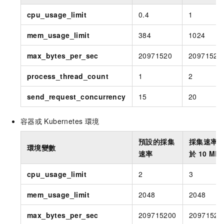
cpu_usage_limit
0.4
1
mem_usage_limit
384
1024
max_bytes_per_sec
20971520
20971520
process_thread_count
1
2
send_request_concurrency
15
20
容器或
Kubernetes
環境
預設的採集
採集速率
環境變數
速率
於
10 MB/
cpu_usage_limit
2
3
mem_usage_limit
2048
2048
max_bytes_per_sec
209715200
20971520