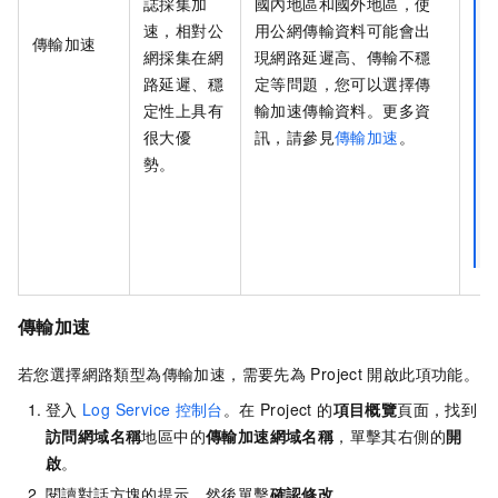
誌採集加
國內地區和國外地區，使
速，相對公
用公網傳輸資料可能會出
傳輸加速
網採集在網
現網路延遲高、傳輸不穩
路延遲、穩
定等問題，您可以選擇傳
定性上具有
輸加速傳輸資料。更多資
很大優
訊，請參見
傳輸加速
。
勢。
傳輸加速
若您選擇網路類型為傳輸加速，需要先為
Project
開啟此項功能。
登入
Log Service
控制台
。在 Project 的
項目概覽
頁面，找到
訪問網域名稱
地區中的
傳輸加速網域名稱
，單擊其右側的
開
啟
。
閱讀對話方塊的提示，然後單擊
確認修改
。