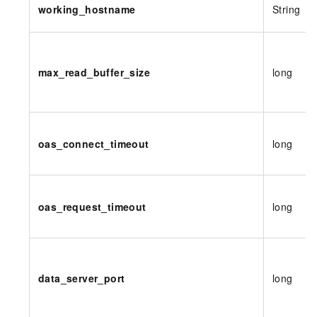
working_hostname
String
max_read_buffer_size
long
oas_connect_timeout
long
oas_request_timeout
long
data_server_port
long