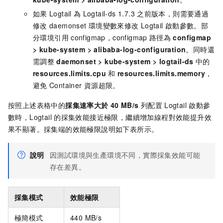
如果
Logtail
為
Logtail-ds 1.7.3
之前版本，則需要通過
修改
daemonset
環境變數來修改
Logtail
啟動參數。部
分環境引用
configmap，configmap
路徑為
configmap
>
kube-system
>
alibaba-log-configuration
。同時還
需調整
daemonset
>
kube-system
>
logtail-ds
中的
resources.limits.cpu
和
resources.limits.memory
，
避免
Container
資源超限。
按照上述表格中的
採集速率大於
40 MB/s
列配置
Logtail
啟動參
數時，Logtail
的採集效能接近極限，繼續增加線程對效能提升效
果不顯著。採集端的效能極限說明如下表所示。
說明
因測試環境與生產環境不同，實際採集效能可能
存在差異。
採集模式
效能極限
極簡模式
440 MB/s