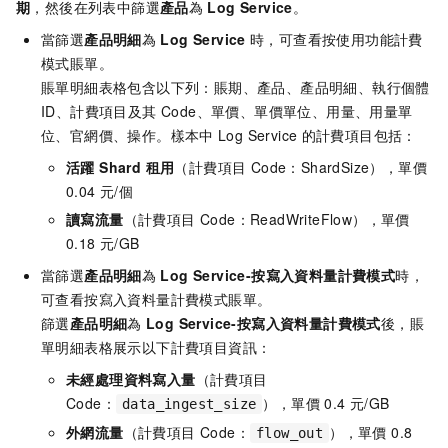
期
，然後在列表中篩選
產品
為
Log Service
。
當篩選
產品明細
為
Log Service
時，可查看按使用功能計費
模式賬單。
賬單明細表格包含以下列：賬期、產品、產品明細、執行個體
ID、計費項目及其 Code、單價、單價單位、用量、用量單
位、官網價、操作。樣本中
Log Service
的計費項目包括：
活躍 Shard 租用
（計費項目 Code：ShardSize），單價
0.04 元/個
讀寫流量
（計費項目 Code：ReadWriteFlow），單價
0.18 元/GB
當篩選
產品明細
為
Log Service-按寫入資料量計費模式
時，
可查看按寫入資料量計費模式賬單。
篩選
產品明細
為
Log Service-按寫入資料量計費模式
後，賬
單明細表格展示以下計費項目資訊：
未經處理資料寫入量
（計費項目
Code：
），單價 0.4 元/GB
data_ingest_size
外網流量
（計費項目 Code：
），單價 0.8
flow_out