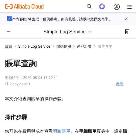
本內容由 AI 生成，僅供參考。如有歧義，請以中文原文為準。
Simple Log Service
Simple Log Service
開始使用
產品計費
賬單查詢
首頁
賬單查詢
更新時間：
2026-08-03 18:52:41
Copy as MD
產品
本文介紹查詢賬單的操作步驟。
操作步驟
您可以在
費用與成本
查看
明細賬單
。在
明細賬單
頁簽中，設定
賬