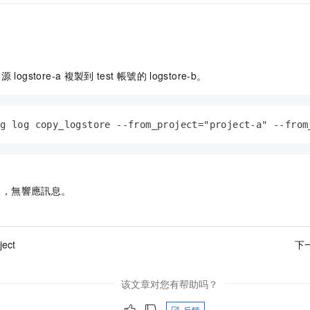
的源
logstore-a
複製到
test
帳號的
logstore-b。
og log copy_logstore --from_project="project-a" --from
後，無響應訊息。
ject
下
该文章对您有帮助吗？
反饋