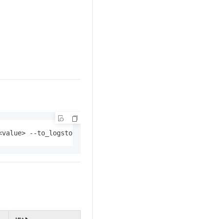
。
<value> --to_logstore=<value> [--to_project=<value>] [--