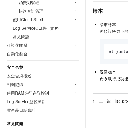
消費組管理
樣本
快速查詢管理
使用Cloud Shell
請求樣本
Log ServiceCLI最佳實務
將預設帳號下
常見問題
可視化開發
aliyunl
自動化整合
安全合規
返回樣本
安全合規概述
命令執行成功
相關協議
使用RAM進行存取控制
上一篇：
list_pro
Log Service監控審計
雲產品日誌審計
常見問題