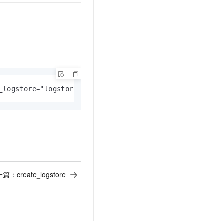
_logstore="logstore-a" --to_logstore="logstore-b" --t
一篇：
create_logstore