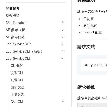
複製說明
開發參考
該命令支援將
Log 
整合概覽
日誌庫
使用Terraform
索引配置
API參考（新）
Logtail
配置
API參考附錄
Log ServiceSDK
請求文法
Log ServiceCLI（新版）
Log ServiceCLI
CLI概述
aliyunlog l
安裝CLI
配置CLI
請求參數
請求文法
全域參數
該命令的必選和特
使用CLI