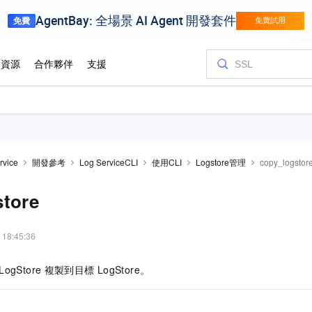
rvice
開發參考
Log ServiceCLI
使用CLI
Logstore管理
copy_logstor
store
 18:45:36
LogStore
複製到目標
LogStore。