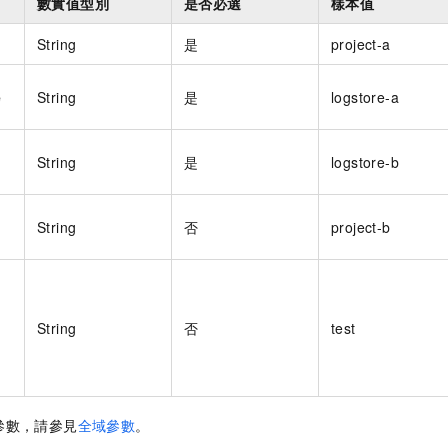
數實值型別
是否必選
樣本值
String
是
project-a
e
String
是
logstore-a
String
是
logstore-b
String
否
project-b
String
否
test
參數，請參見
全域參數
。