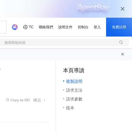
搜尋幫助內容
e
本頁導讀
（1, M）
複製說明
請求文法
請求參數
Copy as MD
產品
樣本