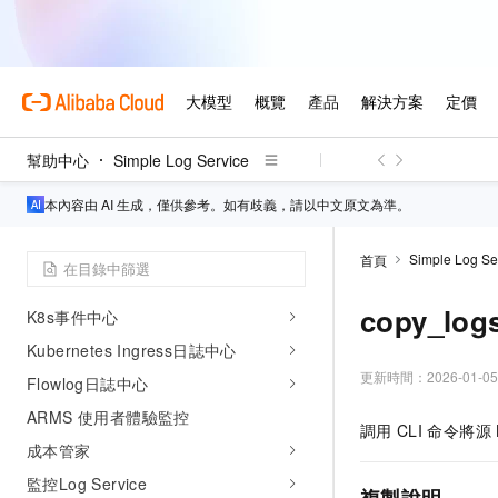
技術解決方案
SLS DataAgent(原智能問答助手)
AI 日誌
日誌審計（舊版）
幫助中心
Simple Log Service
日誌審計（新版）
本內容由 AI 生成，僅供參考。如有歧義，請以中文原文為準。
第三方日誌分析
CloudLens
Simple Log Se
首頁
智能異常分析
copy_log
K8s事件中心
Kubernetes Ingress日誌中心
更新時間：
2026-01-05
Flowlog日誌中心
ARMS 使用者體驗監控
調用
CLI
命令將源
成本管家
監控Log Service