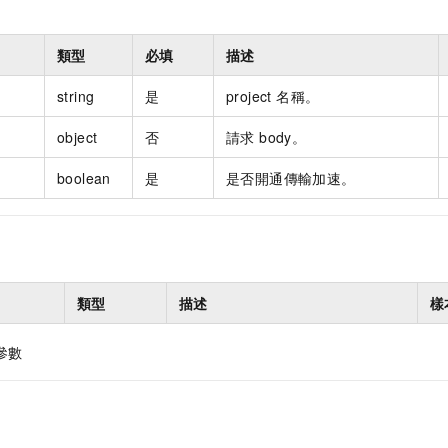
類型
必填
描述
string
是
project 名稱。
object
否
請求 body。
boolean
是
是否開通傳輸加速。
類型
描述
樣
參數