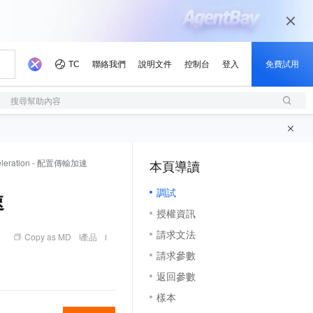
搜尋幫助內容
cceleration - 配置傳輸加速
本頁導讀
（1, M）
調試
速
授權資訊
請求文法
Copy as MD
產品
請求參數
返回參數
樣本