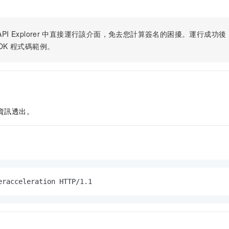
PI Explorer
中直接運行該介面，免去您計算簽名的困擾。運行成功後，OpenA
DK
程式碼範例。
資訊透出。
eracceleration HTTP/1.1