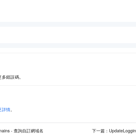
更多錯誤碼。
更詳情
。
omains - 查詢自訂網域名
下一篇：
UpdateLog