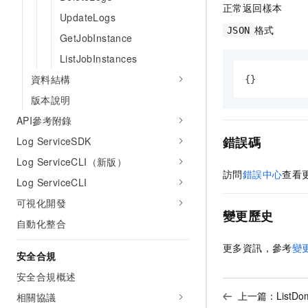
正常返回樣本
UpdateLogs
格式
JSON
GetJobInstance
ListJobInstances
資料結構
{
}
版本說明
API參考附錄
錯誤碼
Log ServiceSDK
Log ServiceCLI（新版）
訪問
錯誤中心
查看
Log ServiceCLI
可視化開發
變更歷史
自動化整合
更多資訊，參考
變
安全合規
安全合規概述
上一篇：
ListD
相關協議