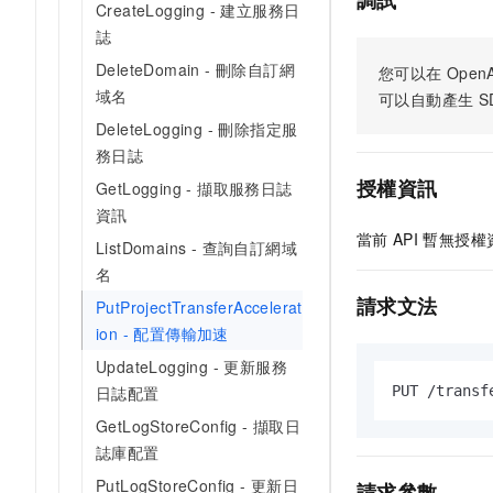
調試
CreateLogging - 建立服務日
誌
DeleteDomain - 刪除自訂網
您可以在
OpenA
域名
可以自動產生
S
DeleteLogging - 刪除指定服
務日誌
授權資訊
GetLogging - 擷取服務日誌
資訊
當前
API
暫無授權
ListDomains - 查詢自訂網域
名
請求文法
PutProjectTransferAccelerat
ion - 配置傳輸加速
UpdateLogging - 更新服務
日誌配置
PUT /transf
GetLogStoreConfig - 擷取日
誌庫配置
PutLogStoreConfig - 更新日
請求參數