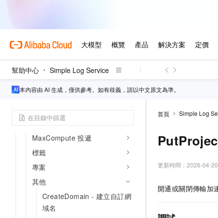
寫入處理器
消費處理器
機器學習
授權策略
雲產品採集規則
幫助中心
Simple Log Service
SQL獨享執行個體
本內容由 AI 生成，僅供參考。如有歧義，請以中文原文為準。
服務開通
控制台內嵌
Simple Log Se
首頁
進程級配置
PutProje
MaxCompute 投遞
標籤
更新時間：
2026-04-20
專案
其他
開通或關閉傳輸加
CreateDomain - 建立自訂網
域名