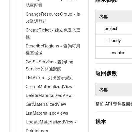
誌庫配置
ChangeResourceGroup - 修
名稱
改資源群組
project
CreateTicket - 建立免登入票
據
body
DescribeRegions - 查詢可用
enabled
性區域域
GetSlsService - 查詢Log
Service的開通狀態
返回參數
ListAlerts - 列出警示規則
CreateMaterializedView -
名稱
DeleteMaterializedView -
當前
API
暫無返回
GetMaterializedView
ListMaterializedViews
樣本
UpdateMaterializedView -
DeleteLogs