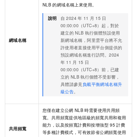
NLB
的網域名稱上來使用。
說明
自
2024
年
11
月
15
日
00:00:00（UTC+8）
起，對於
建立的
NLB
執行個體預設使用
網域名稱
新網域名稱，阿里雲平台將不允
許使用者直接使用平台側提供的
預設網域名稱進行訪問。
2024
年
11
月
15
日
00:00:00（UTC+8）
前，已建
立的
NLB
執行個體不受影響，
具體請參見
負載平衡網域名稱升
級公告
。
您僅在建立公網
NLB
時需要使用共用頻
寬。共用頻寬提供
地區
級的頻寬共用和複用
能力，以及按頻寬計費和按增強型
95
計費
共用頻寬
等多種計費模式，可有效節省公網頻寬使用