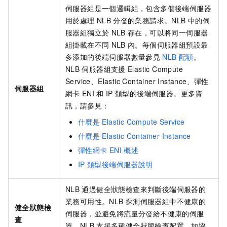
伺服器組是一個邏輯組，包含多個後端伺服器
用於處理
NLB
分發的業務請求。
NLB
中的伺
服器組獨立於
NLB
存在，可以將同一伺服器
組掛載在不同
NLB
內。每個伺服器組預設最
多添加的後端伺服器數量參見
NLB
配額
。
NLB
伺服器組支援
Elastic Compute
Service、Elastic Container Instance、彈性
伺服器組
網卡
ENI
和
IP
類型的後端伺服器。更多資
訊，請參見：
什麼是
Elastic Compute Service
什麼是
Elastic Container Instance
彈性網卡
ENI
概述
IP
類型後端伺服器說明
NLB
通過健全狀態檢查來判斷後端伺服器的
業務可用性。
NLB
探測伺服器組中不健康的
健全狀態檢
伺服器，並避免將流量分發給不健康的伺服
查
器。
NLB
支援多種健全狀態檢查配置，如協