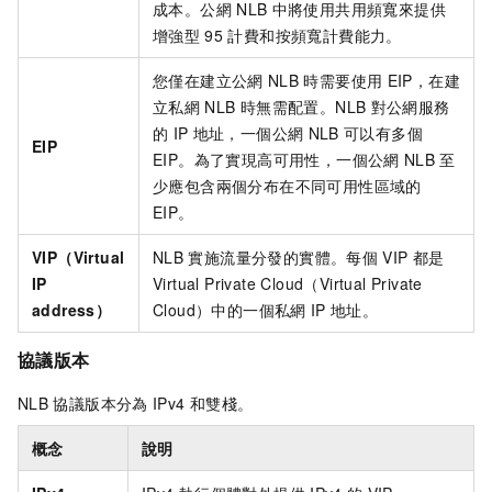
成本。公網
NLB
中將使用共用頻寬來提供
增強型
95
計費和按頻寬計費能力。
您僅在建立公網
NLB
時需要使用
EIP，在建
立私網
NLB
時無需配置。
NLB
對公網服務
的
IP
地址，一個公網
NLB
可以有多個
EIP
EIP。為了實現
高可用
性，一個公網
NLB
至
少應包含兩個分布在不同可用性區域的
EIP。
VIP（Virtual
NLB
實施流量分發的實體。每個
VIP
都是
IP
Virtual Private Cloud（Virtual Private
address）
Cloud）中的一個私網
IP
地址。
協議版本
NLB
協議版本分為
IPv4
和雙棧。
概念
說明