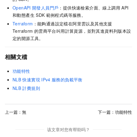
OpenAPI
開發人員門戶
：提供快速檢索介面、線上調用
API
和動態產生
SDK
範例程式碼等服務。
Terraform
：能夠通過設定檔在阿里雲以及其他支援
Terraform
的雲商平台叫用計算資源，並對其進資料列版本設
定的開源工具。
相關文檔
功能特性
NLB
快速實現
IPv4
服務的負載平衡
NLB
計費規則
上一篇：無
下一篇：
功能特性
该文章对您有帮助吗？