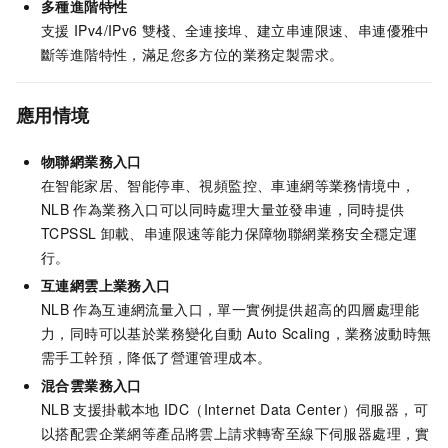
多種進階特性
支援
IPv4/IPv6
雙棧、全連接埠、建立串連限速、串連優雅中
斷等進階特性，滿足您多方位的業務定製需求。
應用情境
物聯網業務入口
在智能家居、智能停車、視頻監控、車連網等業務情境中，
NLB
作為業務入口可以同時處理大量並發串連，同時提供
TCPSSL
卸載、串連限速等能力保障物聯網業務安全穩定運
行。
互連網雲上業務入口
NLB
作為互連網流量入口，單一實例提供超高的四層處理能
力，同時可以基於業務變化自動
Auto Scaling，業務波動時無
需手工幹預，降低了營運管理成本。
混合雲業務入口
NLB
支援掛載本地
IDC（Internet Data Center）伺服器，可
以搭配雲企業網等產品將雲上請求轉寄至線下伺服器處理，實