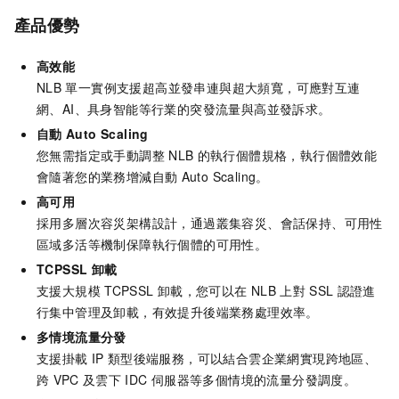
產品優勢
高效能
NLB
單一實例支援超高並發串連與超大頻寬，可應對互連
網、AI、具身智能等行業的突發流量與高並發訴求。
自動
Auto Scaling
您無需指定或手動調整
NLB
的執行個體規格，執行個體效能
會隨著您的業務增減自動
Auto Scaling。
高可用
採用多層次容災架構設計，通過叢集容災、會話保持、可用性
區域多活等機制保障執行個體的可用性。
TCPSSL
卸載
支援大規模
TCPSSL
卸載，您可以在
NLB
上對
SSL
認證進
行集中管理及卸載，有效提升後端業務處理效率。
多情境流量分發
支援掛載
IP
類型後端服務，可以結合雲企業網實現跨地區、
跨
VPC
及雲下
IDC
伺服器等多個情境的流量分發調度。