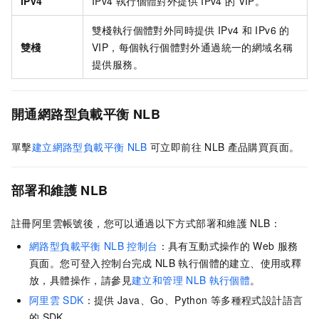
IPv4
IPv4
執行個體對外提供
IPv4
的
VIP。
雙棧執行個體對外同時提供
IPv4
和
IPv6
的
雙棧
VIP，每個執行個體對外通過統一的網域名稱
提供服務。
開通網路型負載平衡
NLB
單擊
建立網路型負載平衡
NLB
可立即前往
NLB
產品購買頁面。
部署和維護
NLB
註冊阿里雲帳號後，您可以通過以下方式部署和維護
NLB
：
網路型負載平衡
NLB
控制台
：具有互動式操作的
Web
服務
頁面。您可登入控制台完成
NLB
執行個體的建立、使用或釋
放，具體操作，請參見
建立和管理
NLB
執行個體
。
阿里雲
SDK
：提供
Java、Go、Python
等多種程式設計語言
的
SDK。