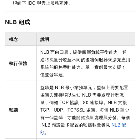
現線下
IDC
與雲上服務互連。
NLB
組成
概念
說明
NLB
面向四層，提供四層負載平衡能力，通
過將流量分發至不同的後端伺服器來擴充應用
執行個體
系統的服務吞吐能力。單一實例最大支援
1
億並發串連。
監聽是
NLB
最小業務單元，監聽上需要配置
協議與連接埠以告知
NLB
需要處理什麼流
量，例如
TCP
協議，80
連接埠。
NLB
支援
監聽
TCP、UDP、TCPSSL
協議。每個
NLB
至少
有一個監聽，才能開始流量處理與分發。每個
NLB
預設最多配置的監聽數量參見
NLB
配
額
。