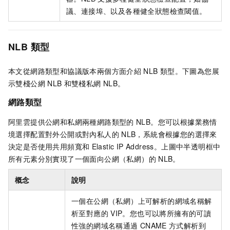
議、連接埠、以及各種健全狀態檢查閾值。
NLB
類型
本文從網路類型和協議版本兩個方面介紹
NLB
類型。下圖為您展
示雙棧公網
NLB
和雙棧私網
NLB
。
網路類型
阿里雲提供公網和私網兩種網路類型的
NLB
。您可以根據業務情
境選擇配置對外公開或對內私人的
NLB
，系統會根據您的選擇來
決定是否使用共用頻寬和
Elastic IP Address。上圖中半透明框中
所有元素分別實現了一個面向公網（私網）的
NLB
。
概念
說明
一個在公網（私網）上可解析的網域名稱解
析至對應的
VIP。您也可以將所擁有的可讀
性強的網域名稱通過
CNAME
方式解析到