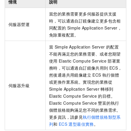
情境
說明
當您的業務需要更多伺服器提供支援
時，可以通過自訂鏡像建立更多包含相
伺服器營運
同配置的
Simple Application Server，
免除重複配置。
當
Simple Application Server
的配置
不能再滿足您的業務需要、或者您期望
使用
Elastic Compute Service
部署業
務時，可以通過自訂鏡像共用到
ECS，
然後通過共用鏡像建立
ECS
執行個體
或更換作業系統。實現您的業務從
伺服器升級
Simple Application Server
轉移到
Elastic Compute Service
的目標。
Elastic Compute Service
豐富的執行
個體規格能夠滿足您不同的業務需求。
更多資訊，請參見
執行個體規格類型系
列
和
ECS
選型最佳實務
。