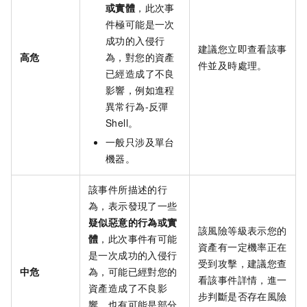
或實體
，此次事
件極可能是一次
成功的入侵行
建議您立即查看該事
高危
為，對您的資產
件並及時處理。
已經造成了不良
影響，例如進程
異常行為-反彈
Shell。
一般只涉及單台
機器。
該事件所描述的行
為，表示發現了一些
疑似惡意的行為或實
該風險等級表示您的
體
，此次事件有可能
資產有一定機率正在
是一次成功的入侵行
受到攻擊，建議您查
中危
為，可能已經對您的
看該事件詳情，進一
資產造成了不良影
步判斷是否存在風險
響，也有可能是部分