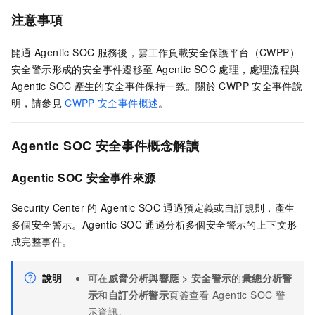
注意事項
開通
Agentic SOC
服務後，雲工作負載安全保護平台（CWPP）
安全警示形成的安全事件遷移至
Agentic SOC
處理，處理流程與
Agentic SOC
產生的安全事件保持一致。關於
CWPP
安全事件說
明，請參見
CWPP
安全事件概述
。
Agentic SOC
安全事件
概念解讀
Agentic SOC
安全事件來源
Security Center
的
Agentic SOC
通過預定義或自訂規則，產生
多個安全警示。Agentic SOC
通過分析多個安全警示的上下文形
成完整事件。
說明
可在
威脅分析與響應
>
安全警示
的
彙總分析警
示
和
自訂分析警示
頁簽查看
Agentic SOC
警
示資訊。