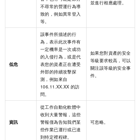
並進行相應處理。
不尋常的營運行為導
致的，例如異常登入
等。
該事件所描述的行
為，表示此次事件有
一定機率是一次成功
如果您對資產的安全
的入侵行為，或是代
等級要求較高，可以
低危
表您的資產正在遭受
關注該等級的安全事
外部的持續攻擊探
件。
測，例如來自
106.11.XX.XX
的訪
問。
從工作自動化軟體中
收到大量警報，這些
資訊
警報僅為告知我們某
可忽略。
些作業已運行或已達
到特定裡程碑。