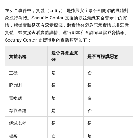
在安全事件中，實體（Entity） 是指與安全事件相關聯的具體對
象或行為體。Security Center
支援抽取並彙總安全警示中的實
體，根據實體是否有惡意標籤，將實體分類為惡意實體或非惡意
實體，並支援查看實體詳情、運行劇本和查詢阿里雲威脅情報。
Security Center
支援識別的實體類型如下：
是否為資產實
實體名稱
是否可標識惡意
體
主機
是
否
IP
地址
是
是
雲帳號
是
否
存取金鑰
是
否
網域名稱
是
是
檔案
否
是