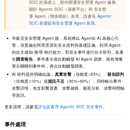
SOC
的基礎上，額外開通安全營運 Agent
服務。
關於
Agentic SOC（基礎平台）和 安全營
運 Agent（增值模組）差異，請參見
Agentic
SOC
基礎版和安全營運 Agent
差異
。
升級至安全營運 Agent
後，系統將以
Agentic AI
為核心引
擎，深度融合阿里雲原生安全資料與基礎設施，利用
Agent
的自主感知-推理-執行能力，對安全事件進行自主研判，並產
生
調查報告
。事件產生後自動觸發
AI Agent
調查，當有增量
警示關聯到事件時，再次自動觸發調查。
AI
研判提供明確結論：
真實攻擊
（信賴度>85%）、
疑似誤判
（信賴度≤10%）或
資訊不足
（30%~60%），同時輸出事件
攻擊詳情，包含影響資產、攻擊鏈路、載荷分析、攻擊時間軸
等資訊。
更多說明，請參見
評估及處理
Agentic SOC
安全事件
。
事件處理