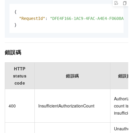
{
"RequestId"
:
"DFE4F166-1AC9-4FAC-A4E4-F0608AD705
}
錯誤碼
HTTP
status
錯誤碼
錯誤資
code
Authorizat
400
InsufficientAuthorizationCount
count is
insufficien
Unauthori