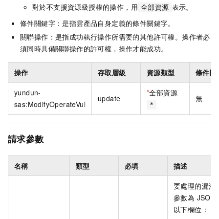
對於不支援資源級授權的操作，用
表示。
全部資源
條件關鍵字：是指雲產品自身定義的條件關鍵字。
關聯操作：是指成功執行操作所需要的其他許可權。操作者必
須同時具備關聯操作的許可權，操作才能成功。
操作
存取層級
資源類型
條件關
yundun-
*
全部資源
update
無
sas:ModifyOperateVul
*
請求參數
名稱
類型
必填
描述
要處理的漏洞
參數為 JSON
以下欄位：