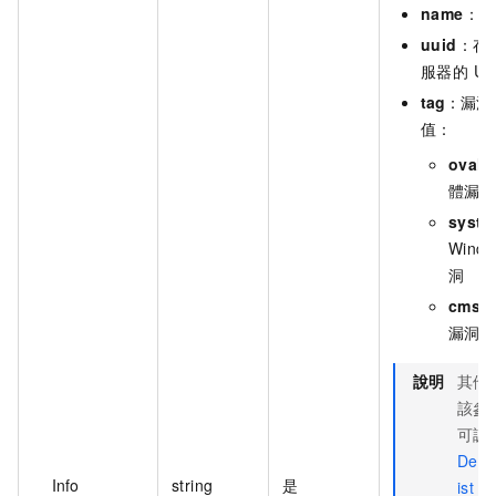
name
：漏
uuid
：存
服器的 UU
tag
：漏洞
值：
oval
：
體漏
syste
Wind
洞
cms
：
漏洞
說明
其他
該參
可調
Desc
Info
string
是
ist
介