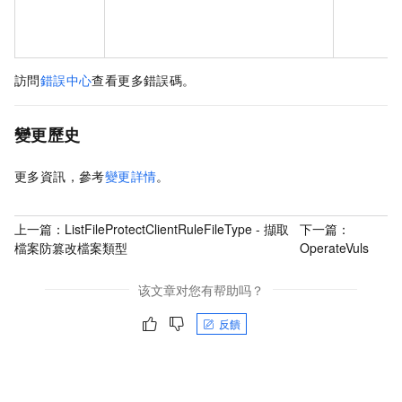
訪問
錯誤中心
查看更多錯誤碼。
變更歷史
更多資訊，參考
變更詳情
。
上一篇：
ListFileProtectClientRuleFileType - 擷取
下一篇：
檔案防篡改檔案類型
OperateVuls
该文章对您有帮助吗？
反饋