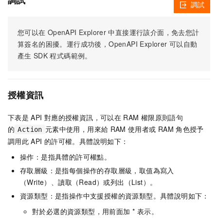
調試
調試
您可以在
OpenAPI Explorer
中直接運行該介面，免去您計
算簽名的困擾。運行成功後，OpenAPI Explorer
可以自動
產生
SDK
程式碼範例。
授權資訊
下表是
API
對應的授權資訊，可以在
RAM
權限原則語句
的
元素中使用，用來給
RAM
使用者或
RAM
角色授予
Action
調用此
API
的許可權。具體說明如下：
操作：是指具體的許可權點。
存取層級：是指每個操作的存取層級，取值為寫入
（Write）、讀取（Read）或列出（List）。
資源類型：是指操作中支援授權的資源類型。具體說明如下：
對於必選的資源類型，用前面加 * 表示。