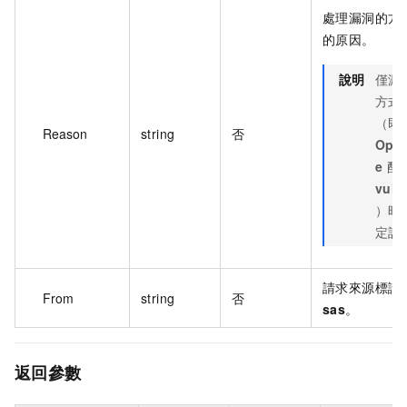
處理漏洞的方
的原因。
說明
僅漏
方式
（即
Reason
string
否
Oper
e
配
vul_
）時
定該
請求來源標識
From
string
否
sas
。
返回參數