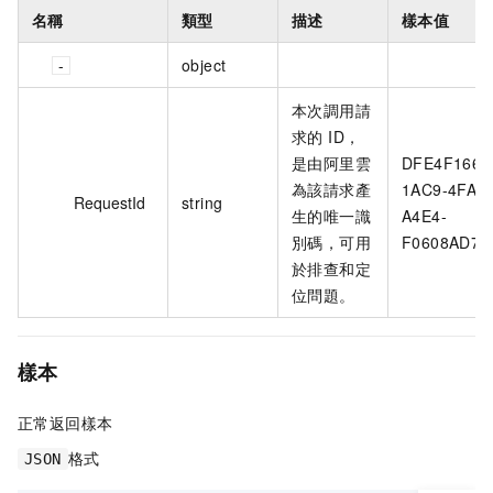
名稱
類型
描述
樣本值
object
本次調用請
求的 ID，
是由阿里雲
DFE4F166-
為該請求產
1AC9-4FAC
RequestId
string
生的唯一識
A4E4-
別碼，可用
F0608AD70
於排查和定
位問題。
樣本
正常返回樣本
格式
JSON