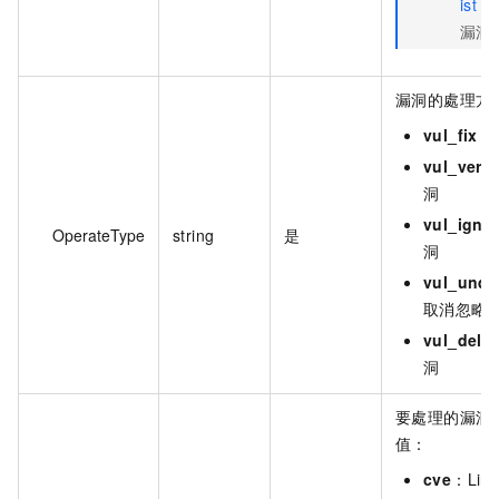
ist
介
漏洞
漏洞的處理方
vul_fix
：
vul_verif
洞
vul_igno
OperateType
string
是
洞
vul_undo
取消忽略
vul_delet
洞
要處理的漏洞
值：
cve
：Lin