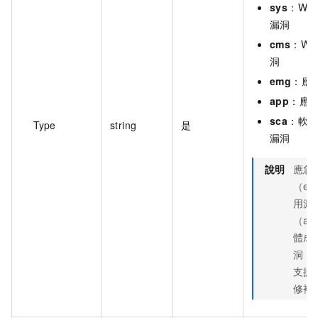
sys
：Win
漏洞
cms
：We
洞
emg
：應
app
：應
sca
：軟
Type
string
是
漏洞
說明
應急
（e
用漏
（a
體成
洞（s
支援
修複