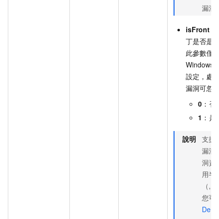
漏洞
isFront
：W
丁是否是
此參數僅
Window
設定，處
漏洞可忽
0
：否
1
：是
說明
支援
漏洞
洞資
用半
（,
您可
Desc