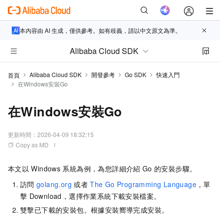
本內容由 AI 生成，僅供參考。如有歧義，請以中文原文為準。
Alibaba Cloud SDK
Alibaba Cloud SDK
開發參考
Go SDK
快速入門
首頁
在Windows安裝Go
在Windows安裝Go
更新時間：
2026-04-09 18:32:15
Copy as MD
本文以
Windows
系統為例，為您詳細介紹
Go
的安裝步驟。
訪問
golang.org
或者
The Go Programming Language
，單
擊
Download，選擇作業系統下載安裝檔案。
雙擊已下載的安裝包。根據安裝嚮導完成安裝。