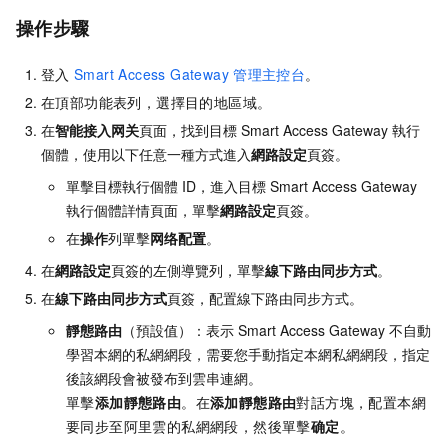
操作步驟
登入
Smart Access Gateway
管理主控台
。
在頂部功能表列，選擇目的地區域。
在
智能接入网关
頁面，找到目標
Smart Access Gateway
執行
個體，使用以下任意一種方式進入
網路設定
頁簽。
單擊目標執行個體
ID，進入目標
Smart Access Gateway
執行個體詳情頁面，單擊
網路設定
頁簽。
在
操作
列單擊
网络配置
。
在
網路設定
頁簽的左側導覽列，單擊
線下路由同步方式
。
在
線下路由同步方式
頁簽，配置線下路由同步方式。
靜態路由
（預設值）：表示
Smart Access Gateway
不自動
學習本網的私網網段，需要您手動指定本網私網網段，指定
後該網段會被發布到雲串連網。
單擊
添加靜態路由
。在
添加靜態路由
對話方塊，配置本網
要同步至阿里雲的私網網段，然後單擊
确定
。