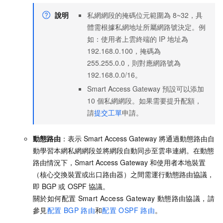
說明
私網網段的掩碼位元範圍為
8~32，具
體需根據私網地址所屬網路號決定。例
如：使用者上雲終端的
IP
地址為
192.168.0.100，掩碼為
255.255.0.0，則對應網路號為
192.168.0.0/16。
Smart Access Gateway
預設可以添加
10
個私網網段。
如果需要提升配額，
請
提交工單
申請。
動態路由
：表示
Smart Access Gateway
將通過動態路由自
動學習本網私網網段並將網段自動同步至雲串連網。在動態
路由情況下，Smart Access Gateway
和使用者本地裝置
（核心交換裝置或出口路由器）之間需運行動態路由協議，
即
BGP
或
OSPF
協議。
關於如何配置
Smart Access Gateway
動態路由協議，請
參見
配置
BGP
路由
和
配置
OSPF
路由
。