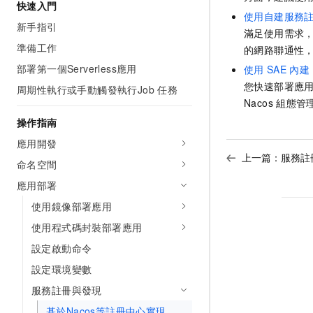
快速入門
使用自建服務
新手指引
滿足使用需求
準備工作
的網路聯通性
部署第一個Serverless應用
使用
SAE
內建
您快速部署應用
周期性執行或手動觸發執行Job 任務
Nacos
組態管
操作指南
應用開發
上一篇：
服務註
命名空間
應用部署
使用鏡像部署應用
使用程式碼封裝部署應用
設定啟動命令
設定環境變數
服務註冊與發現
基於Nacos等註冊中心實現