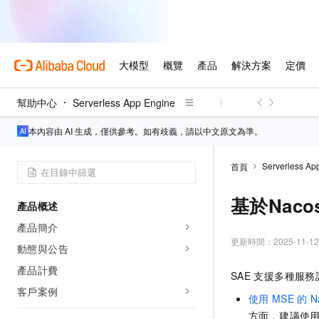
幫助中心
Serverless App Engine
本內容由 AI 生成，僅供參考。如有歧義，請以中文原文為準。
Serverless Ap
首頁
基於Nac
產品概述
產品簡介
更新時間：
2025-11-12
動態與公告
產品計費
SAE
支援多種服務
客戶案例
使用
MSE
的
N
方面，建議使