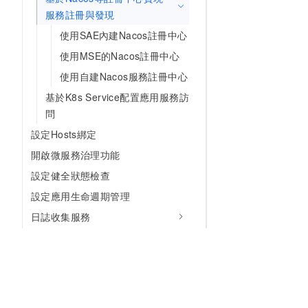
服務註冊與發現
使用SAE內建Nacos註冊中心
使用MSE的Nacos註冊中心
使用自建Nacos服務註冊中心
基於K8s Service配置應用服務訪
問
設定Hosts綁定
開啟微服務治理功能
設定健全狀態檢查
設定應用生命週期管理
日誌收集服務
設定臨時儲存（邀測）
持久化儲存
開啟CPU Burst功能
注入配置資訊