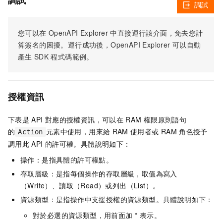
調試
調試
您可以在
OpenAPI Explorer
中直接運行該介面，免去您計
算簽名的困擾。運行成功後，OpenAPI Explorer
可以自動
產生
SDK
程式碼範例。
授權資訊
下表是
API
對應的授權資訊，可以在
RAM
權限原則語句
的
元素中使用，用來給
RAM
使用者或
RAM
角色授予
Action
調用此
API
的許可權。具體說明如下：
操作：是指具體的許可權點。
存取層級：是指每個操作的存取層級，取值為寫入
（Write）、讀取（Read）或列出（List）。
資源類型：是指操作中支援授權的資源類型。具體說明如下：
對於必選的資源類型，用前面加 * 表示。