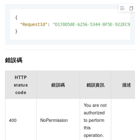
{
"RequestId"
:
"D170D58E-6256-5344-8F5E-922EC9ECB7
}
錯誤碼
HTTP
status
錯誤碼
錯誤資訊
描述
code
You are not
authorized
400
NoPermission
to perform
this
operation.