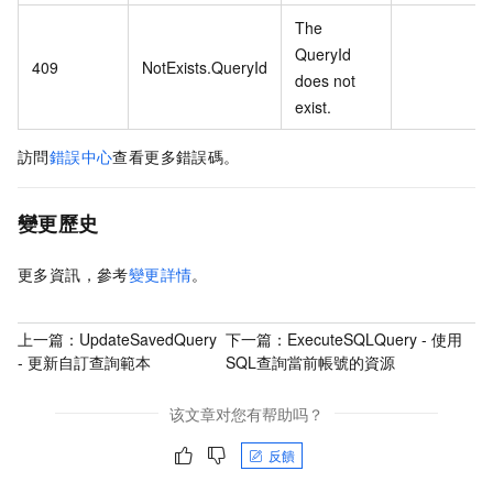
The
QueryId
409
NotExists.QueryId
does not
exist.
訪問
錯誤中心
查看更多錯誤碼。
變更歷史
更多資訊，參考
變更詳情
。
上一篇：
UpdateSavedQuery
下一篇：
ExecuteSQLQuery - 使用
- 更新自訂查詢範本
SQL查詢當前帳號的資源
该文章对您有帮助吗？
反饋