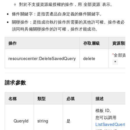
對於不支援資源級授權的操作，用
表示。
全部資源
條件關鍵字：是指雲產品自身定義的條件關鍵字。
關聯操作：是指成功執行操作所需要的其他許可權。操作者必
須同時具備關聯操作的許可權，操作才能成功。
操作
存取層級
資源類型
*
全部資
resourcecenter:DeleteSavedQuery
delete
*
請求參數
名稱
類型
必填
描述
模板 ID。
您可以調用
QueryId
string
是
ListSavedQueries