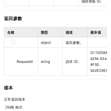
擷取模板 ID。
返回參數
名稱
類型
描述
樣本值
object
返回參數。
D170D58E-
6256-5344-
RequestId
string
請求 ID。
8F5E-
922EC9ECB
樣本
正常返回樣本
格式
JSON