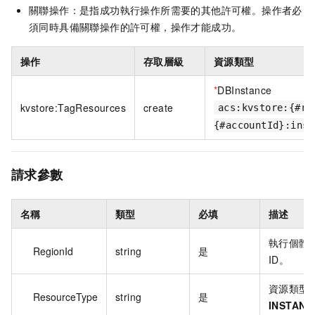
關聯操作：是指成功執行操作所需要的其他許可權。操作者必
須同時具備關聯操作的許可權，操作才能成功。
操作
存取層級
資源類型
*
DBInstance
kvstore:TagResources
create
acs:kvstore:{#re
{#accountId}:inst
請求參數
名稱
類型
必填
描述
執行個體
RegionId
string
是
ID。
資源類型
ResourceType
string
是
INSTANC