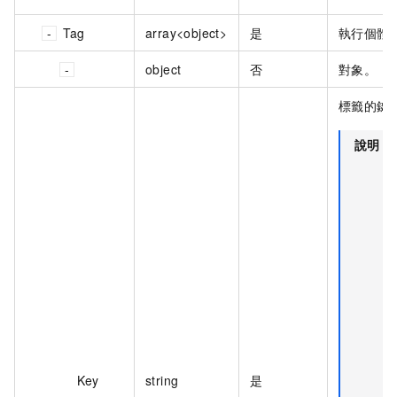
Tag
array<object>
是
執行個體
object
否
對象。
標籤的鍵
說明
Key
string
是