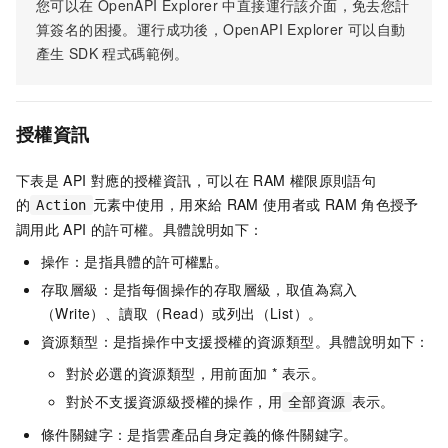
您可以在
OpenAPI Explorer
中直接運行該介面，免去您計
算簽名的困擾。運行成功後，OpenAPI Explorer
可以自動
產生
SDK
程式碼範例。
授權資訊
下表是
API
對應的授權資訊，可以在
RAM
權限原則語句
的
元素中使用，用來給
RAM
使用者或
RAM
角色授予
Action
調用此
API
的許可權。具體說明如下：
操作：是指具體的許可權點。
存取層級：是指每個操作的存取層級，取值為寫入
（Write）、讀取（Read）或列出（List）。
資源類型：是指操作中支援授權的資源類型。具體說明如下：
對於必選的資源類型，用前面加 * 表示。
對於不支援資源級授權的操作，用
表示。
全部資源
條件關鍵字：是指雲產品自身定義的條件關鍵字。