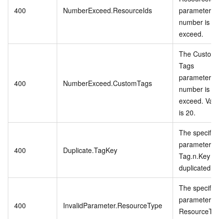
400
NumberExceed.ResourceIds
parameter
number is
exceed.
The Custom
Tags
parameter
400
NumberExceed.CustomTags
number is
exceed. Vali
is 20.
The specifie
parameter
400
Duplicate.TagKey
Tag.n.Key is
duplicated.
The specifie
parameter
400
InvalidParameter.ResourceType
ResourceTy