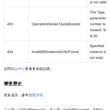
is not valid.
The Tags
parameter
400
OperationDenied.QuotaExceed
number is
exceed. Vali
is 20.
Specified
404
InvalidDbInstanceId.NotFound
instance doe
not exist.
訪問
錯誤中心
查看更多錯誤碼。
變更歷史
更多資訊，參考
變更詳情
。
上一篇：
ListTagResources -
下一篇：
UntagResources - 為執行