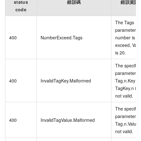
status
錯誤碼
錯誤資訊
code
The Tags
parameter
400
NumberExceed.Tags
number is
exceed, Vali
is 20.
The specifie
parameter
400
InvalidTagKey.Malformed
Tag.n.Key or
TagKey.n is
not valid.
The specifie
parameter
400
InvalidTagValue.Malformed
Tag.n.Value 
not valid.