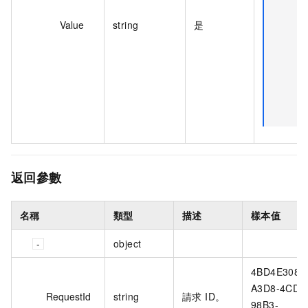
Value
string
是
T
返回參數
名稱
類型
描述
樣本值
object
4BD4E308-
A3D8-4CD1
RequestId
string
請求 ID。
98B3-