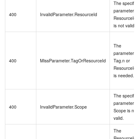
The specifie
parameter
400
InvalidParameter.ResourceId
ResourceId.
is not valid.
The
parameter
400
MissParameter.TagOrResourceId
Tag.n or
ResourceId.
is needed.
The specifie
parameter
400
InvalidParameter.Scope
Scope is not
valid.
The
ResourceIds