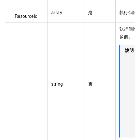
array
是
執行個體 
ResourceId
執行個體 
多個。
說明
string
否
.
.