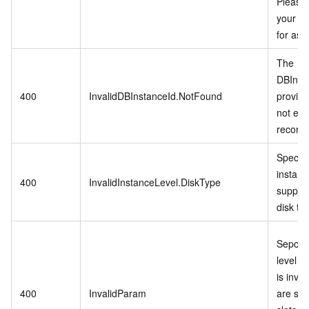
Please 
your di
for ass
The
DBInst
400
InvalidDBInstanceId.NotFound
provid
not exis
records
Specifi
instanc
400
InvalidInstanceLevel.DiskType
support
disk ty
Sepcifi
level P
is inva
400
InvalidParam
are stil