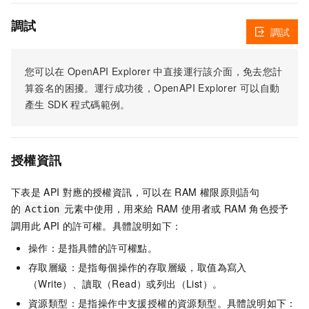
調試
調試
您可以在
OpenAPI Explorer
中直接運行該介面，免去您計
算簽名的困擾。運行成功後，OpenAPI Explorer
可以自動
產生
SDK
程式碼範例。
授權資訊
下表是
API
對應的授權資訊，可以在
RAM
權限原則語句
的
元素中使用，用來給
RAM
使用者或
RAM
角色授予
Action
調用此
API
的許可權。具體說明如下：
操作：是指具體的許可權點。
存取層級：是指每個操作的存取層級，取值為寫入
（Write）、讀取（Read）或列出（List）。
資源類型：是指操作中支援授權的資源類型。具體說明如下：