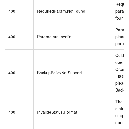
Require
400
RequiredParam.NotFound
param i
found.
Paramet
400
Parameters.Invalid
please 
parame
Cold Da
open w
CrossB
400
BackupPolicyNotSupport
Flash 
please
Backup 
The in
status 
400
InvalideStatus.Format
support
operati