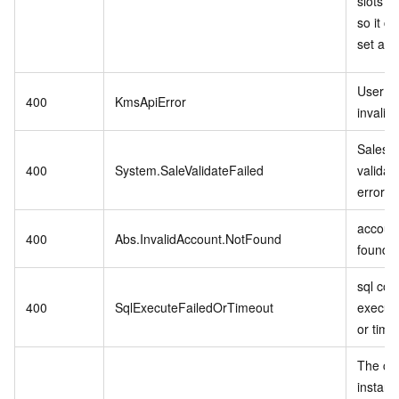
slots in
so it c
set as r
User se
400
KmsApiError
invalid.
Sales 
400
System.SaleValidateFailed
validat
error.
account
400
Abs.InvalidAccount.NotFound
found.
sql co
400
SqlExecuteFailedOrTimeout
executi
or time
The cu
instanc