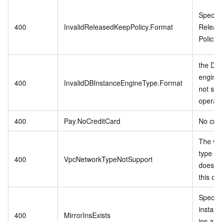
Specifi
400
InvalidReleasedKeepPolicy.Format
Releas
Policy i
the DB 
engine
400
InvalidDBInstanceEngineType.Format
not sup
operati
400
Pay.NoCreditCard
No cred
The vp
type in
400
VpcNetworkTypeNotSupport
does no
this op
Specif
instanc
400
MirrorInsExists
ins alr