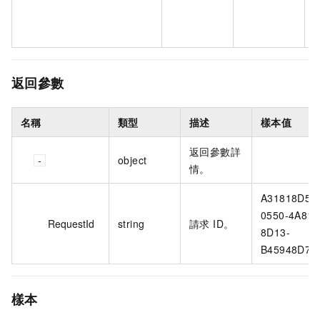
返回參數
名稱
類型
描述
樣本值
返回參數詳
object
情。
A31818D5-
0550-4A81-
RequestId
string
請求 ID。
8D13-
B45948D71
樣本