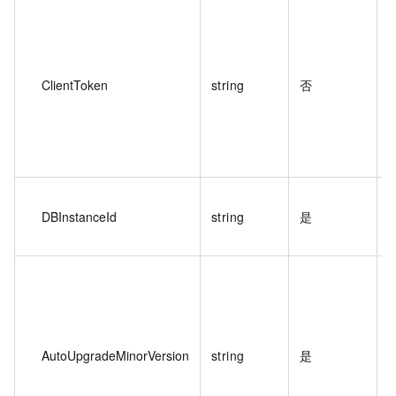
ClientToken
string
否
過
DBInstanceId
string
是
D
AutoUpgradeMinorVersion
string
是