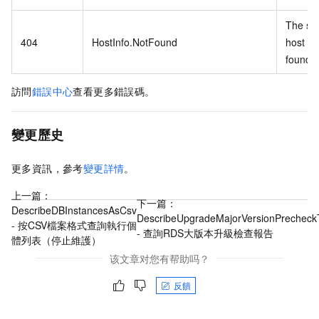
The spe
404
HostInfo.NotFound
host inf
found.
訪問
錯誤中心
查看更多錯誤碼。
變更歷史
更多資訊，參考
變更詳情
。
上一篇：
下一篇：
DescribeDBInstancesAsCsv
DescribeUpgradeMajorVersionPrecheck
- 按CSV檔案格式查詢執行個
- 查詢RDS大版本升級檢查報告
體列表（停止維護）
该文章对您有帮助吗？
反饋