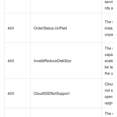
service 
rds api.
The spe
403
OrderStatus.UnPaid
instanc
unpaid 
The st
capacit
403
InvalidReduceDiskSize
scale-
be larg
the us
Cloud 
not sup
403
CloudSSDNotSupport
operati
upgrade
The us