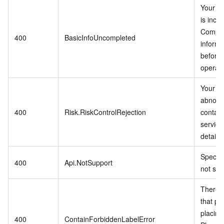
Your in
is inco
Comple
400
BasicInfoUncompleted
informa
before 
operati
Your ac
abnorm
400
Risk.RiskControlRejection
contac
service
details.
Specifi
400
Api.NotSupport
not sup
There i
that pro
placing
400
ContainForbiddenLabelError