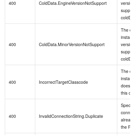
400
ColdData.EngineVersionNotSupport
version
suppor
coldDa
The cu
instanc
400
ColdData.MinorVersionNotSupport
version
suppor
coldDa
The cu
instanc
400
IncorrectTargetClasscode
does no
this op
Specifi
connect
400
InvalidConnectionString.Duplicate
already
the RD