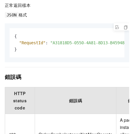
正常返回樣本
格式
JSON
{
"RequestId"
:
"A31818D5-0550-4A81-8D13-B45948D719
}
錯誤碼
HTTP
status
錯誤碼
錯
code
A pack
instanc