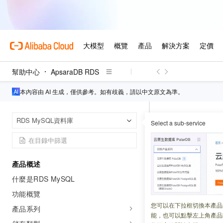
幫助中心
ApsaraDB RDS
本內容由 AI 生成，僅供參考。如有歧義，請以中文原文為準。
ApsaraDB RD
首頁
RDS MySQL資料庫
Select a sub-service
DescribeCros
Describ
產品概述
庫表資訊
什麼是RDS MySQL
功能概覽
更新時間：
2026-04-18
您可以在下拉框切換本產品
產品系列
能，也可以點擊左上角產品