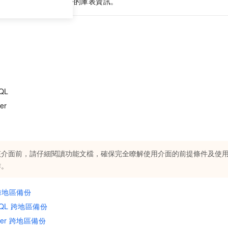
DS
執行個體跨地區備份的庫表資訊。
SQL
er
該介面前，請仔細閱讀功能文檔，確保完全瞭解使用介面的前提條件及使
作。
 跨地區備份
eSQL 跨地區備份
rver 跨地區備份