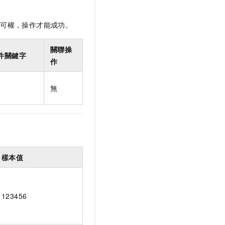
許可權，操作才能成功。
關聯操
件關鍵字
作
無
樣本值
123456