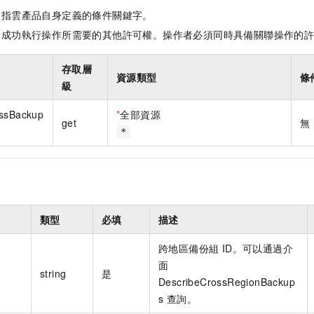
是指雲產品自身定義的條件關鍵字。
指成功執行操作所需要的其他許可權。操作者必須同時具備關聯操作的
存取層
資源類型
條
級
ossBackup
*
全部資源
get
無
*
類型
必填
描述
跨地區備份組 ID。可以通過介
面
string
是
DescribeCrossRegionBackup
s 查詢。