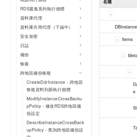
名稱
RDS叢集系列執行個體
資料庫代理
DBInstanc
資料庫共用代理（下線中）
安全加密
Items
日誌
備份
Met
恢複
跨地區備份恢複
CreateDdrInstance - 跨地區
D
恢複資料到新執行個體
e
ModifyInstanceCrossBacku
pPolicy - 修改RDS跨地區備
S
份設定
DescribeInstanceCrossBack
T
upPolicy - 查詢跨地區備份設