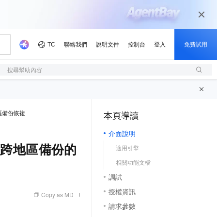
搜尋幫助內容
區備份恢複
本頁導讀
（1, M）
介面說明
執行個體跨地區備份的
適用引擎
相關功能文檔
調試
授權資訊
Copy as MD
請求參數