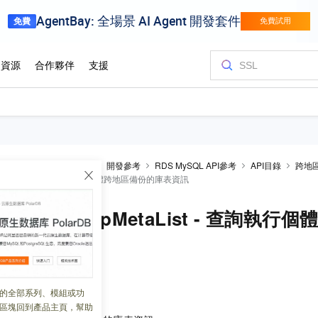
S
RDS MySQL資料庫
開發參考
RDS MySQL API參考
API目錄
跨地
sBackupMetaList - 查詢執行個體跨地區備份的庫表資訊
eCrossBackupMetaList - 查詢
 09:40:19
的全部系列、模組或功
區塊回到產品主頁，幫助