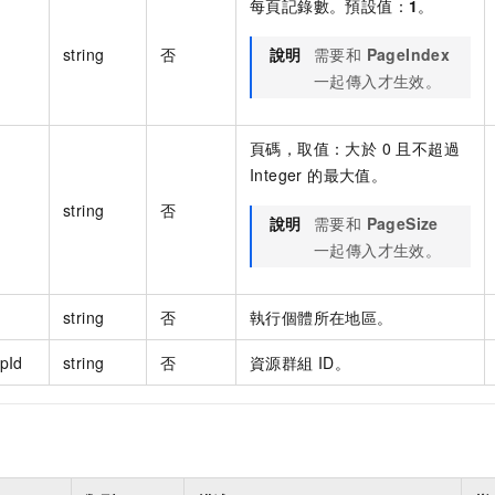
每頁記錄數。預設值：
1
。
string
否
說明
需要和
PageIndex
一起傳入才生效。
頁碼，取值：大於 0 且不超過
Integer 的最大值。
string
否
說明
需要和
PageSize
一起傳入才生效。
string
否
執行個體所在地區。
pId
string
否
資源群組 ID。