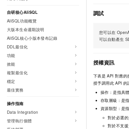
自研核心AliSQL
調試
AliSQL功能概覽
大版本生命週期說明
您可以在
OpenA
AliSQL核心小版本發布記錄
可以自動產生
S
DDL最佳化
功能
授權資訊
效能
複製最佳化
下表是
API
對應的
穩定
授予調用此
API
的
最佳實務
操作：是指具
存取層級：是指
操作指南
資源類型：是
Data Integration
對於必選的
管理執行個體
對於不支援