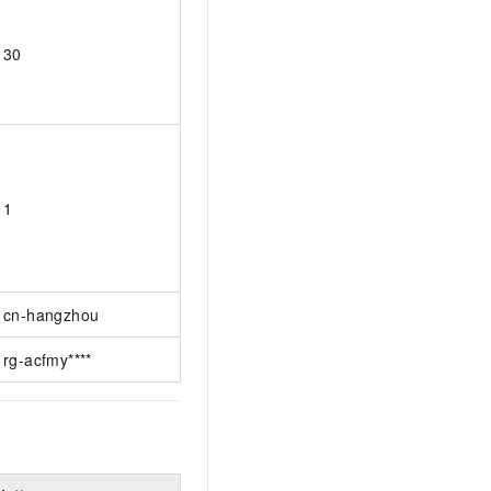
30
1
cn-hangzhou
rg-acfmy****