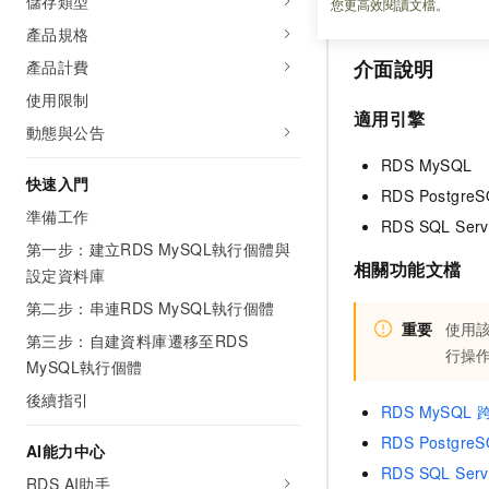
儲存類型
該介面用於查詢
R
您更高效閱讀文檔。
產品規格
介面說明
產品計費
使用限制
適用引擎
動態與公告
RDS MySQL
快速入門
RDS Postgre
準備工作
RDS SQL Serv
第一步：建立RDS MySQL執行個體與
相關功能文檔
設定資料庫
第二步：串連RDS MySQL執行個體
重要
使用
第三步：自建資料庫遷移至RDS
行操
MySQL執行個體
後續指引
RDS MySQL
RDS Postgr
AI能力中心
RDS SQL Se
RDS AI助手