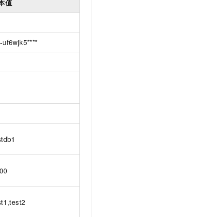
本值
-uf6wjk5****
stdb1
00
st1,test2