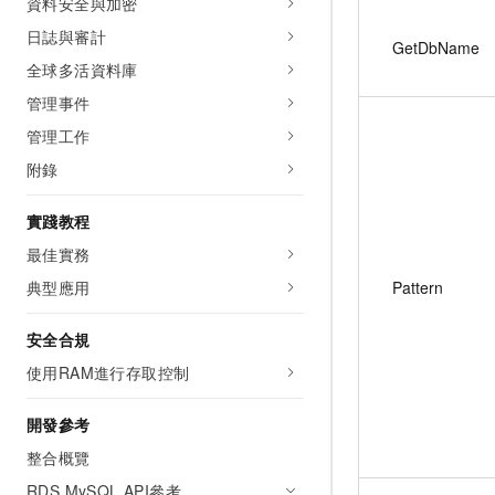
資料安全與加密
日誌與審計
GetDbName
全球多活資料庫
管理事件
管理工作
附錄
實踐教程
最佳實務
Pattern
典型應用
安全合規
使用RAM進行存取控制
開發參考
整合概覽
RDS MySQL API參考