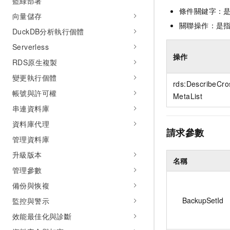
藍綠部署
條件關鍵字：
向量儲存
關聯操作：是
DuckDB分析執行個體
Serverless
操作
RDS原生複製
變更執行個體
rds:DescribeCr
帳號與許可權
MetaList
串連資料庫
資料庫代理
請求參數
管理資料庫
升級版本
名稱
管理參數
備份與恢複
BackupSetId
監控與警示
效能最佳化與診斷