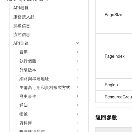
API概覽
PageSize
服務接入點
授權信息
流控信息
API目錄
費用
PageIndex
執行個體
升級版本
網路與串連地址
Region
主備高可用和資料複製方式
歷史事件
ResourceGrou
通知
帳號
返回參數
資料庫
唯讀執行個體