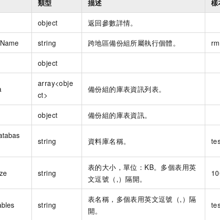
類型
描述
樣
object
返回參數詳情。
eName
string
跨地區備份組所屬執行個體。
rm
object
array<obje
a
備份組的庫表資訊列表。
ct>
object
備份組的庫表資訊。
atabas
string
資料庫名稱。
te
表的大小，單位：KB。多個表用英
ize
string
10
文逗號（,）隔開。
表名稱，多個表用英文逗號（,）隔
ables
string
te
開。