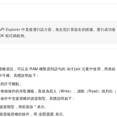
PI Explorer
中直接運行該介面，免去您計算簽名的困擾。運行成功後，OpenA
DK
程式碼範例。
授權資訊，可以在
RAM
權限原則語句的
元素中使用，用來給
Action
許可權。具體說明如下：
體的許可權點。
每個操作的存取層級，取值為寫入（Write）、讀取（Read）或列出（L
指操作中支援授權的資源類型。具體說明如下：
資源類型，用前面加 * 表示。
資源級授權的操作，用
表示。
全部資源