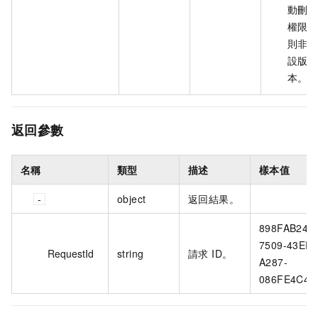
動刪
權限
則非
設版
本。
返回參數
名稱
類型
描述
樣本值
object
返回結果。
898FAB24-
7509-43EE-
RequestId
string
請求 ID。
A287-
086FE4C44