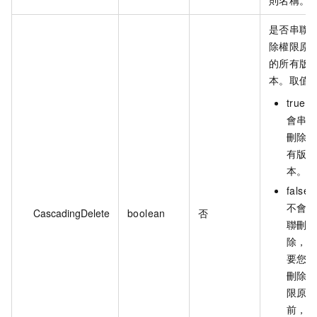
則名稱。
是否串聯
除權限原
的所有版
本。取值
true：
會串
刪除
有版
本。
false
不會
CascadingDelete
boolean
否
聯刪
除，
要您
刪除
限原
前，