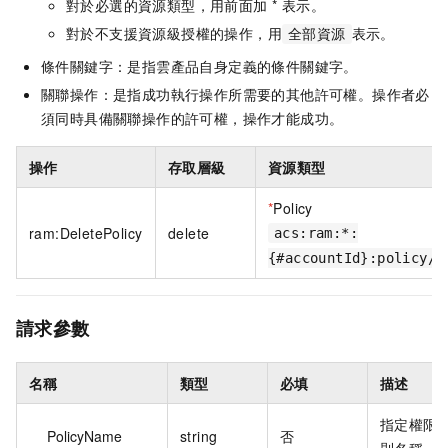
對於必選的資源類型，用前面加 * 表示。
對於不支援資源級授權的操作，用
表示。
全部資源
條件關鍵字：是指雲產品自身定義的條件關鍵字。
關聯操作：是指成功執行操作所需要的其他許可權。操作者必
須同時具備關聯操作的許可權，操作才能成功。
操作
存取層級
資源類型
*
Policy
ram:DeletePolicy
delete
acs:ram:*:
{#accountId}:policy/{
請求參數
名稱
類型
必填
描述
指定權限
PolicyName
string
否