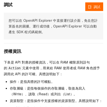
調試
調試
您可以在
OpenAPI Explorer
中直接運行該介面，免去您計
算簽名的困擾。運行成功後，OpenAPI Explorer
可以自動
產生
SDK
程式碼範例。
授權資訊
下表是
API
對應的授權資訊，可以在
RAM
權限原則語句
的
元素中使用，用來給
RAM
使用者或
RAM
角色授予
Action
調用此
API
的許可權。具體說明如下：
操作：是指具體的許可權點。
存取層級：是指每個操作的存取層級，取值為寫入
（Write）、讀取（Read）或列出（List）。
資源類型：是指操作中支援授權的資源類型。具體說明如下：