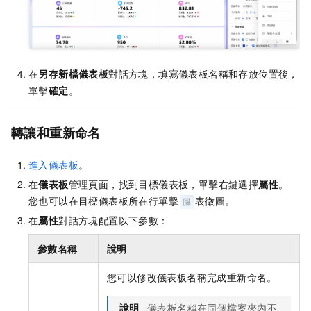
在
另存新檔儀表板
對話方塊，填寫儀表板名稱和存放位置後，
單擊
確定
。
轉讓和重新命名
進入儀表板
。
在
儀表板
管理頁面，找到目標儀表板，單擊右鍵選擇
屬性
。
您也可以在目標儀表板所在行單擊
表徵圖。
在
屬性
對話方塊配置以下參數：
參數名稱
說明
您可以修改儀表板名稱完成重新命名。
說明
儀表板名稱在同個檔案夾內不