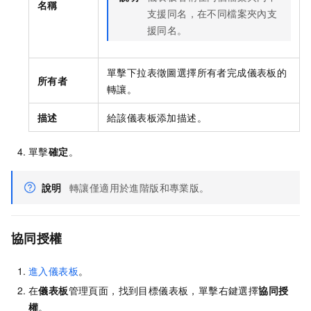
名稱
支援同名，在不同檔案夾內支
援同名。
單擊下拉表徵圖選擇所有者完成儀表板的
所有者
轉讓。
描述
給該儀表板添加描述。
單擊
確定
。
說明
轉讓僅適用於進階版和專業版。
協同授權
進入儀表板
。
在
儀表板
管理頁面，找到目標儀表板，單擊右鍵選擇
協同授
權
。