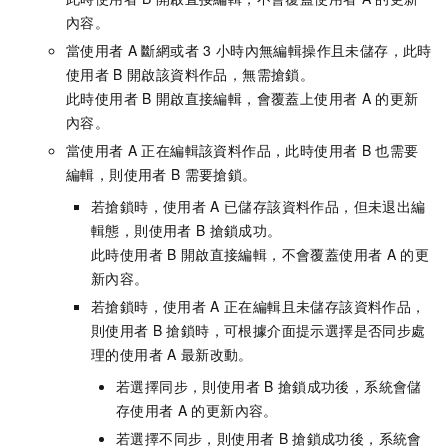
內容。
當使用者
A
斷網或者
3
小時內無編輯操作且未儲存，此時
使用者
B
開啟該資料作品，無需搶鎖。
此時使用者
B
開啟直接編輯，會覆蓋上使用者
A
的更新
內容。
當使用者
A
正在編輯該資料作品，此時使用者
B
也需要
編輯，則使用者
B
需要搶鎖。
若搶鎖時，使用者
A
已儲存該資料作品，但未退出編
輯態，則使用者
B
搶鎖成功。
此時使用者
B
開啟直接編輯，不會覆蓋使用者
A
的更
新內容。
若搶鎖時，使用者
A
正在編輯且未儲存該資料作品，
則使用者
B
搶鎖時，可根據介面提示選擇是否同步處
理的使用者
A
最新改動。
若選擇同步，則使用者
B
搶鎖成功後，系統會儲
存使用者
A
的更新內容。
若選擇不同步，則使用者
B
搶鎖成功後，系統會