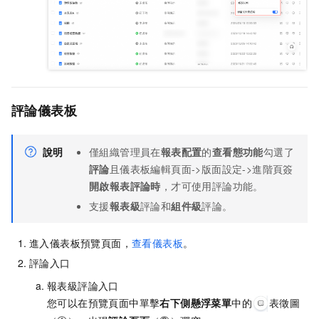
評論儀表板
說明
僅組織管理員在
報表配置
的
查看態功能
勾選了
評論
且儀表板編輯頁面->版面設定->進階頁簽
開啟報表評論時
，才可使用評論功能。
支援
報表級
評論和
組件級
評論。
進入儀表板預覽頁面，
查看儀表板
。
評論入口
報表級評論入口
您可以在預覽頁面中單擊
右下側懸浮菜單
中的
表徵圖