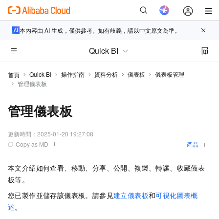
本內容由 AI 生成，僅供參考。如有歧義，請以中文原文為準。
Quick BI
Quick BI
操作指南
資料分析
儀表板
儀表板管理
首頁
管理儀表板
管理儀表板
更新時間：
2025-01-20 19:27:08
Copy as MD
產品
本文介紹如何查看、移動、分享、公開、複製、轉讓、收藏儀表
板等。
您已製作並儲存該儀表板。請參見
建立儀表板
和
可視化圖表概
述
。