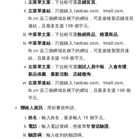
左菜單文案
：下拉框可選
店鋪首頁
。
左菜單連結
：只能錄入
taobao.com、tmall.com、
tb.cn
這三個網域名稱下的網址，可直接複製店鋪首頁
連結，且最多支援
108
個字元。
中菜單文案
：下拉框可選
熱銷商品
、
精選商品
。
中菜單連結
：只能錄入
taobao.com、tmall.com、
tb.cn
這三個網域名稱下的網址，可直接複製寶貝連
結，且最多支援
108
個字元。
右菜單文案
：下拉框可選
測試人員中樞
、
入會有禮
、
新品推薦
、
最新活動
、
店鋪微淘
。
右菜單連結
：只能錄入
taobao.com、tmall.com、
tb.cn
這三個網域名稱下的網址，且最多支援
108
個
字元。
聯絡人資訊
：用於審批申請。
姓名
：輸入姓名，最多輸入
15
個字元。
電話
：輸入電話號碼，然後單擊
發送驗證
。
驗證碼
：輸入收到的驗證碼。