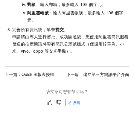
郵箱
：輸入郵箱，最多輸入
108
個字元。
阿里雲帳號
：輸入阿里雲帳號，最多輸入
108
個字
元。
完善所有資訊後，單擊
提交
。
申請將由專人進行審批。成功開通後，您使用阿里雲簡訊服務
發送的推廣簡訊將帶有簡訊公眾號樣式（僅適用於華為、小
米、vivo、oppo
等安卓手機）。
上一篇：
Quick BI報表授權
下一篇：
建立第三方簡訊平台介面
该文章对您有帮助吗？
反饋