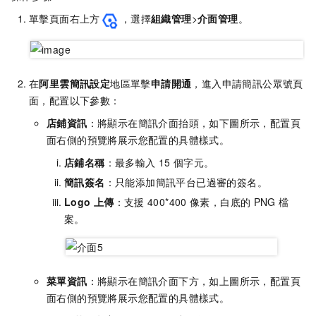
單擊頁面右上方
，選擇
組織管理
>
介面管理
。
在
阿里雲簡訊設定
地區單擊
申請開通
，進入申請簡訊公眾號頁
面，配置以下參數：
店鋪資訊
：將顯示在簡訊介面抬頭，如下圖所示，配置頁
面右側的預覽將展示您配置的具體樣式。
店鋪名稱
：最多輸入
15
個字元。
簡訊簽名
：只能添加簡訊平台已過審的簽名。
Logo
上傳
：支援
400*400
像素，白底的
PNG
檔
案。
菜單資訊
：將顯示在簡訊介面下方，如上圖所示，配置頁
面右側的預覽將展示您配置的具體樣式。