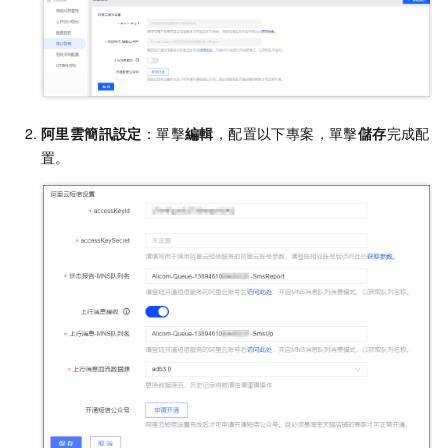
阿里雲簡訊設定
：單擊
編輯
，配置以下專案，單擊
儲存
完成配
置。