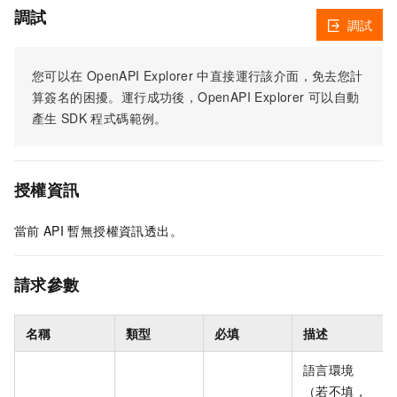
調試
調試
您可以在
OpenAPI Explorer
中直接運行該介面，免去您計
算簽名的困擾。運行成功後，OpenAPI Explorer
可以自動
產生
SDK
程式碼範例。
授權資訊
當前
API
暫無授權資訊透出。
請求參數
名稱
類型
必填
描述
語言環境
（若不填，