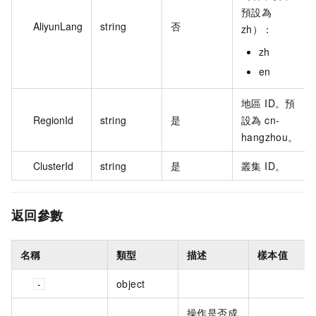
預設為
AliyunLang
string
否
zh）：
zh
en
地區 ID。預
RegionId
string
是
設為 cn-
hangzhou。
ClusterId
string
是
叢集 ID。
返回參數
名稱
類型
描述
樣本值
object
操作是否成