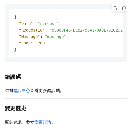
{
"Data"
:
"success"
,
"RequestId"
:
"53980F48-DE82-53A1-9ADE-D2629226DD
"Message"
:
"message"
,
"Code"
:
200
}
錯誤碼
訪問
錯誤中心
查看更多錯誤碼。
變更歷史
更多資訊，參考
變更詳情
。