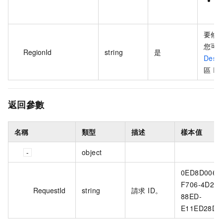
要修
您可
RegionId
string
是
Desc
區 I
返回參數
名稱
類型
描述
樣本值
object
0ED8D006-
F706-4D23-
RequestId
string
請求 ID。
88ED-
E11ED28D