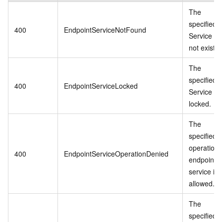
The
specified
400
EndpointServiceNotFound
Service d
not exist.
The
specified
400
EndpointServiceLocked
Service is
locked.
The
specified
operation 
400
EndpointServiceOperationDenied
endpoint
service is 
allowed.
The
specified