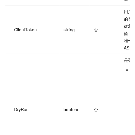
用戶端
的等
從您
ClientToken
string
否
值，
唯一
ASC
是否
t
DryRun
boolean
否