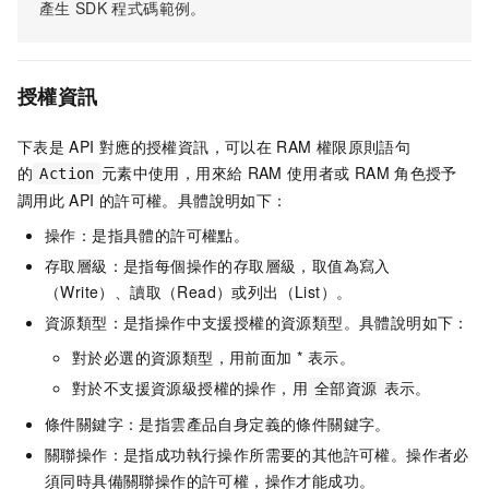
產生
SDK
程式碼範例。
授權資訊
下表是
API
對應的授權資訊，可以在
RAM
權限原則語句
的
元素中使用，用來給
RAM
使用者或
RAM
角色授予
Action
調用此
API
的許可權。具體說明如下：
操作：是指具體的許可權點。
存取層級：是指每個操作的存取層級，取值為寫入
（Write）、讀取（Read）或列出（List）。
資源類型：是指操作中支援授權的資源類型。具體說明如下：
對於必選的資源類型，用前面加 * 表示。
對於不支援資源級授權的操作，用
表示。
全部資源
條件關鍵字：是指雲產品自身定義的條件關鍵字。
關聯操作：是指成功執行操作所需要的其他許可權。操作者必
須同時具備關聯操作的許可權，操作才能成功。