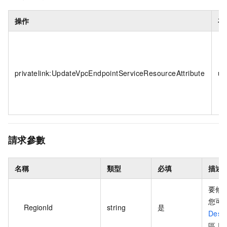
操作
存
privatelink:UpdateVpcEndpointServiceResourceAttribute
up
請求參數
名稱
類型
必填
描述
要修
您可
RegionId
string
是
Desc
區 I