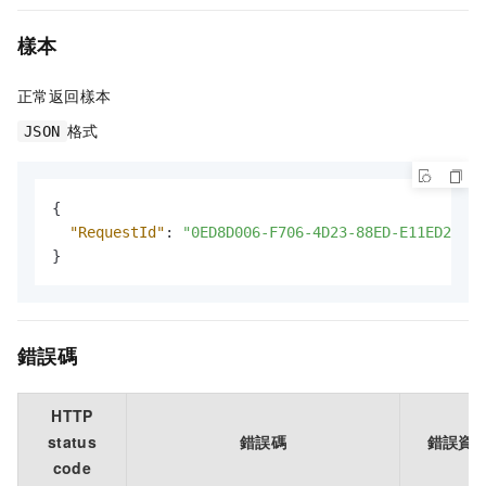
樣本
正常返回樣本
格式
JSON
{
"RequestId"
:
"0ED8D006-F706-4D23-88ED-E11ED28DCA
}
錯誤碼
HTTP
status
錯誤碼
錯誤資
code