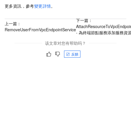
更多資訊，參考
變更詳情
。
下一篇：
上一篇：
AttachResourceToVpcEndpoin
RemoveUserFromVpcEndpointService
- 為終端節點服務添加服務資
该文章对您有帮助吗？
反饋