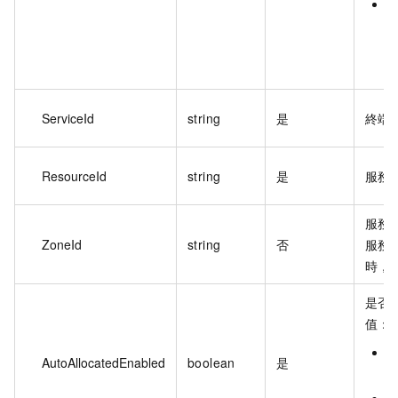
f
H
ServiceId
string
是
終端節
ResourceId
string
是
服務資
服務
ZoneId
string
否
服務資
時，Z
是否
值：
t
AutoAllocatedEnabled
boolean
是
f