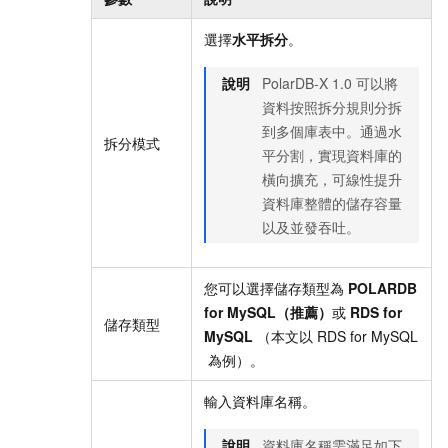
選擇
水平拆分
。
說明
PolarDB-X 1.0
可以將
資料按照拆分規則分拆
到多個庫表中。通過水
拆分模式
平分割，實現資料庫的
橫向擴充，可線性提升
資料庫整體的儲存容量
以及並發吞吐。
您可以選擇儲存類型為
POLARDB
for MySQL（推薦）
或
RDS for
儲存類型
MySQL
（本文以
RDS for MySQL
為例）。
輸入資料庫名稱。
說明
資料庫名稱需滿足如下