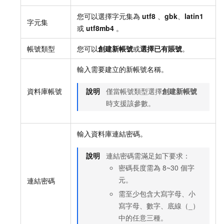
您可以選擇字元集為
utf8
、
gbk
、
latin1
字元集
或
utf8mb4
。
帳號類型
您可以
創建新帳號
或
選擇已有賬號
。
輸入需要建立的新帳號名稱。
資料庫帳號
說明
僅當帳號類型選擇
創建新帳號
時支援該參數。
輸入資料庫連結密碼。
說明
連結密碼需滿足如下要求：
密碼長度需為
8~30
個字
元。
連結密碼
需至少包含大寫字母、小
寫字母、數字、底線（_）
中的任意三種。