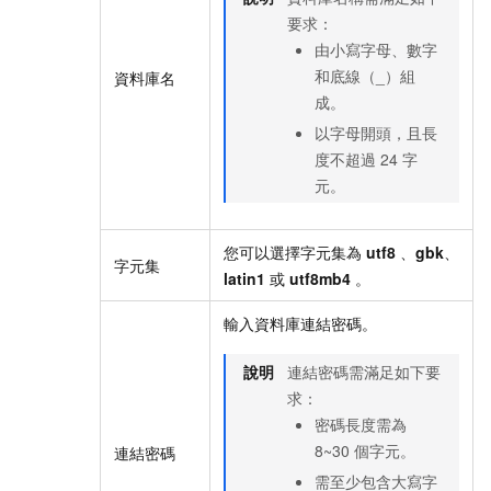
要求：
由小寫字母、數字
和底線（_）組
資料庫名
成。
以字母開頭，且長
度不超過
24
字
元。
您可以選擇字元集為
utf8
、
gbk
、
字元集
latin1
或
utf8mb4
。
輸入資料庫連結密碼。
說明
連結密碼需滿足如下要
求：
密碼長度需為
8~30
個字元。
連結密碼
需至少包含大寫字