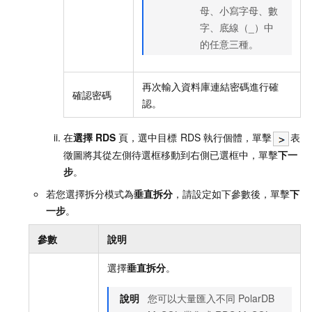
母、小寫字母、數
字、底線（_）中
的任意三種。
再次輸入資料庫連結密碼進行確
確認密碼
認。
在
選擇
RDS
頁，選中目標
RDS
執行個體，單擊
表
徵圖將其從左側待選框移動到右側已選框中，單擊
下一
步
。
若您選擇拆分模式為
垂直拆分
，請設定如下參數後，單擊
下
一步
。
參數
說明
選擇
垂直拆分
。
說明
您可以大量匯入不同
PolarDB