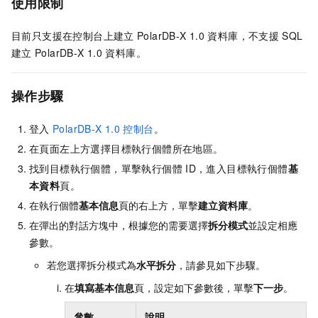
使用限制
目前只支援在控制台上建立
PolarDB-X 1.0
資料庫，不支援
SQL
建立
PolarDB-X 1.0
資料庫。
操作步驟
登入
PolarDB-X 1.0
控制台
。
在頁面左上方選擇目標執行個體所在地區。
找到目標執行個體，單擊執行個體
ID，進入目標執行個體
基
本資料
頁。
在執行個體
基本信息
頁的右上方，單擊
建立資料庫
。
在彈出的對話方塊中，根據您的需要選擇
拆分模式
並設定相應
參數。
若您選擇拆分模式為
水平拆分
，請參見如下步驟。
在
填寫基本信息
頁，設定如下參數後，單擊
下一步
。
參數
說明