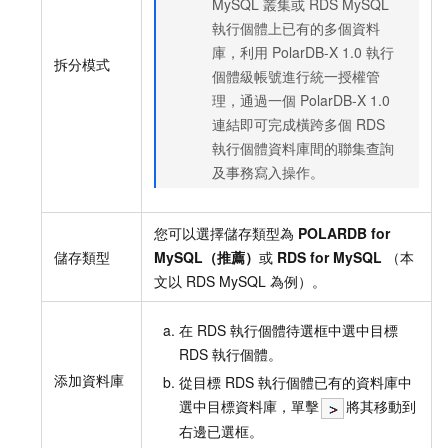
MySQL
叢集或
RDS MySQL
執行個體上已有的多個資料
庫，利用
PolarDB-X 1.0
執行
拆分模式
個體級帳號進行統一授權管
理，通過一個
PolarDB-X 1.0
連結即可完成橫跨多個
RDS
執行個體資料庫間的聯集查詢
及事務寫入操作。
您可以選擇儲存類型為
POLARDB for
儲存類型
MySQL（推薦）
或
RDS for MySQL
（本
文以
RDS MySQL
為例）。
在
RDS
執行個體待選框中選中目標
RDS
執行個體。
添加資料庫
從目標
RDS
執行個體已有的資料庫中
選中目標資料庫，單擊
將其移動到
右邊已選框。