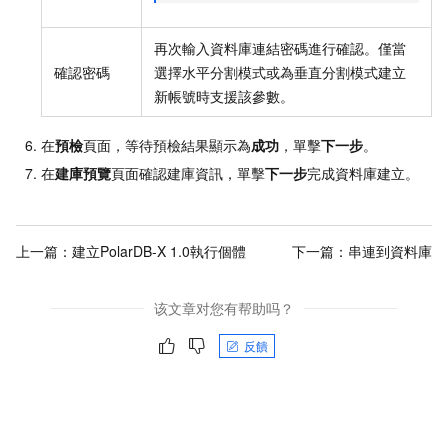
再次輸入資料庫連結密碼進行確認。僅當
確認密碼
選擇水平分割模式或為垂直分割模式建立
新帳號時支援該參數。
在
預檢
頁面，等待預檢結果顯示為
成功
，單擊
下一步
。
在
建庫預覽
頁面確認建庫資訊，單擊
下一步
完成資料庫建立。
上一篇：
建立PolarDB-X 1.0執行個體
下一篇：
串連到資料庫
该文章对您有帮助吗？
反饋