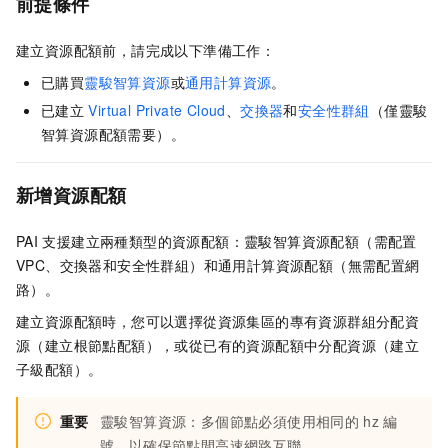
前提條件
建立資源配額前，請完成以下準備工作：
已購買
靈駿智算資源
或
通用計算資源
。
已建立
Virtual Private Cloud
、
交換器
和
安全性群組
（僅靈駿
智算資源配額需要）。
新增資源配額
PAI
支援建立兩種類型的資源配額：靈駿智算資源配額（需配置
VPC、交換器和安全性群組）和通用計算資源配額（無需配置網
路）。
建立資源配額時，您可以選擇從資源集區的專有資源群組分配資
源（建立根節點配額），或從已有的資源配額中分配資源（建立
子級配額）。
重要
靈駿智算資源：多個節點必須使用相同的
hz
編
號，以確保節點間高速網路互聯。