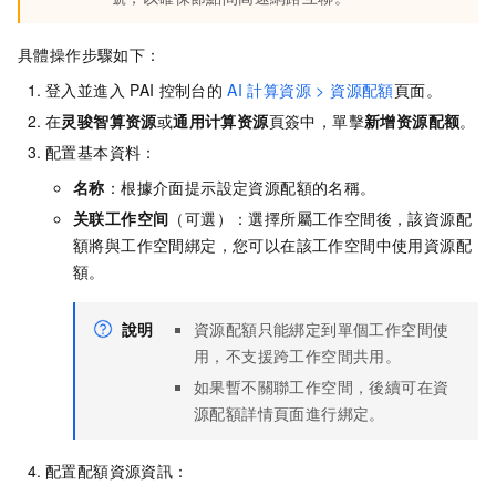
具體操作步驟如下：
登入並進入
PAI
控制台的
AI
計算資源 > 資源配額
頁面。
在
灵骏智算资源
或
通用计算资源
頁簽中，單擊
新增资源配额
。
配置基本資料：
名称
：根據介面提示設定資源配額的名稱。
关联工作空间
（可選）：選擇所屬工作空間後，該資源配
額將與工作空間綁定，您可以在該工作空間中使用資源配
額。
說明
資源配額只能綁定到單個工作空間使
用，不支援跨工作空間共用。
如果暫不關聯工作空間，後續可在資
源配額詳情頁面進行綁定。
配置配額資源資訊：