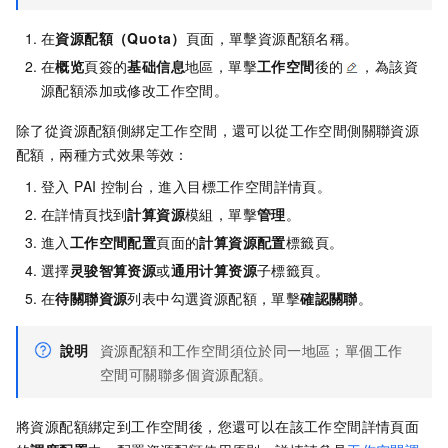
在
資源配額（Quota）
頁面，單擊資源配額名稱。
在
概览
頁簽的
基础信息
地區，單擊
工作空間
後的
，為該資
源配額添加或修改工作空間。
除了從資源配額側綁定工作空間，還可以從工作空間側關聯資源
配額，兩種方式效果等效：
登入 PAI 控制台，進入目標工作空間詳情頁。
在詳情頁找到
計算資源
模組，單擊
管理
。
進入
工作空間配置
頁面的
計算資源配置
標籤頁。
選擇
灵骏智算资源
或
通用计算资源
子標籤頁。
在
待關聯資源
列表中勾選資源配額，單擊
確認關聯
。
說明
資源配額和工作空間須位於同一地區；單個工作
空間可關聯多個資源配額。
將資源配額綁定到工作空間後，您還可以在該工作空間詳情頁面