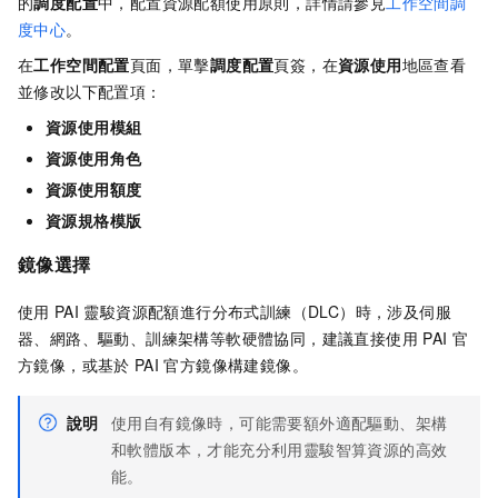
的
調度配置
中，配置資源配額使用原則，詳情請參見
工作空間調
度中心
。
在
工作空間配置
頁面，單擊
調度配置
頁簽，在
資源使用
地區查看
並修改以下配置項：
資源使用模組
資源使用角色
資源使用額度
資源規格模版
鏡像選擇
使用
PAI
靈駿資源配額進行分布式訓練（
DLC
）時，涉及伺服
器、網路、驅動、訓練架構等軟硬體協同，建議直接使用
PAI
官
方鏡像，或基於
PAI
官方鏡像構建鏡像。
說明
使用自有鏡像時，可能需要額外適配驅動、架構
和軟體版本，才能充分利用靈駿智算資源的高效
能。