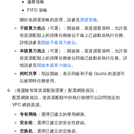
遍曆策略
FIFO
策略
關於各調度策略的原理，請參見
調度策略
。
子级算力抢占
（可選）：開啟後，當資源緊張時，允許當
前資源配額上的排隊任務搶佔子級上已啟動並執行任務。
詳情請參見
開啟子級算力搶佔
。
本级算力抢占
（可選）：開啟後，當資源緊張時，允許當
前資源配額上的排隊任務搶佔同級已啟動並執行任務。詳
情請參見
開啟本級算力搶佔
。
闲时共享
：預設開啟，表示同級和子級
Quota
的資源可
以被閑時任務使用。
（僅靈駿智算資源配額需要）配置網路資訊：
配置網路資訊，使資源配額中的執行個體可以訪問指定的
VPC
網路資源。
专有网络
：選擇已建立的專用網路。
安全组
：選擇已建立的安全性群組。
交换机
：選擇已建立的交換器。