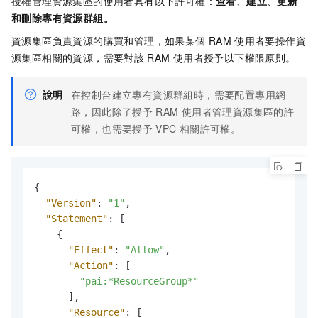
授權管理資源集區的使用者具有以下許可權：
查看
、
建立
、
更新
和刪除專有資源群組。
資源集區負責資源的購買和管理，如果某個
RAM
使用者要操作資
源集區相關的資源，需要對該
RAM
使用者授予以下權限原則。
說明
在控制台建立專有資源群組時，需要配置專用網
路，因此除了授予
RAM
使用者管理資源集區的許
可權，也需要授予
VPC
相關許可權。
{
"Version"
:
"1"
,
"Statement"
:
[
{
"Effect"
:
"Allow"
,
"Action"
:
[
"pai:*ResourceGroup*"
]
,
"Resource"
:
[