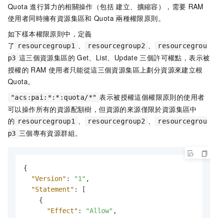
Quota
進行算力的相關操作（包括 建立、擴縮容），需要
RAM
使用者同時擁有資源集區和
Quota
兩種權限原則。
如下樣本權限原則中，定義
了
、
、
resourcegroup1
resourcegroup2
resourcegrou
這三個資源集區的
Get、List、Update
三個許可權點，表示被
p3
授權的
RAM
使用者只能從這三個資源集區上劃分資源來建立根
Quota。
表示被授權這個權限原則的使用者
"acs:pai:*:*:quota/*"
可以操作所有的資源配額樹，但資源的來源僅限於資源集區中
的
、
、
resourcegroup1
resourcegroup2
resourcegrou
三個專有資源群組。
p3
{
"Version"
:
"1"
,
"Statement"
:
[
{
"Effect"
:
"Allow"
,