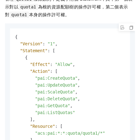
示對以
為根的資源配額樹的操作許可權，第二個表示
quota1
對
本身的操作許可權。
quota1
{
"Version"
:
"1"
,
"Statement"
:
[
{
"Effect"
:
"Allow"
,
"Action"
:
[
"pai:CreateQuota"
,
"pai:UpdateQuota"
,
"pai:ScaleQuota"
,
"pai:DeleteQuota"
,
"pai:GetQuota"
,
"pai:ListQuotas"
]
,
"Resource"
:
[
"acs:pai:*:*:quota/quota1/*"
]