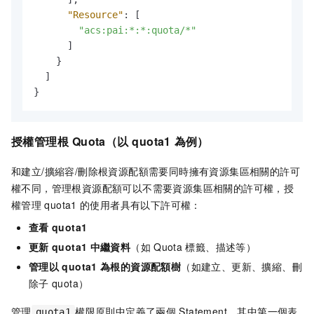
"Resource"
:
[
"acs:pai:*:*:quota/*"
]
}
]
}
授權管理根
Quota（
以
quota1
為例
）
和建立/擴縮容/刪除根資源配額需要同時擁有資源集區相關的許可
權不同，管理根資源配額可以不需要資源集區相關的許可權，授
權管理
quota1
的使用者具有以下許可權：
查看
quota1
更新
quota1
中繼資料
（如
Quota
標籤、描述等）
管理以
quota1
為根的資源配額樹
（如建立、更新、擴縮、刪
除子
quota）
管理
權限原則中定義了兩個
Statement，其中第一個表
quota1