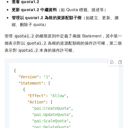
查看
quota1.2
更新
quota1.2
中繼資料
（如
Quota
標籤、描述等）
管理以
quota1.2
為根的資源配額子樹
（如建立、更新、擴
縮、刪除子
quota）
管理
的權限原則中定義了兩個
Statement，其中第一
quota1.2
個表示對以
為根的資源配額樹的操作許可權，第二個
quota1.2
表示對
本身的操作許可權。
quota1.2
{
"Version"
:
"1"
,
"Statement"
:
[
{
"Effect"
:
"Allow"
,
"Action"
:
[
"pai:CreateQuota"
,
"pai:UpdateQuota"
,
"pai:ScaleQuota"
,
"pai:DeleteQuota"
,