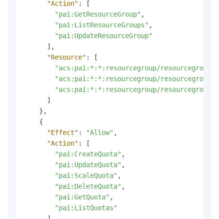
"Action"
:
[
"pai:GetResourceGroup"
,
"pai:ListResourceGroups"
,
"pai:UpdateResourceGroup"
]
,
"Resource"
:
[
"acs:pai:*:*:resourcegroup/resourcegroup1"
"acs:pai:*:*:resourcegroup/resourcegroup2"
"acs:pai:*:*:resourcegroup/resourcegroup3"
]
}
,
{
"Effect"
:
"Allow"
,
"Action"
:
[
"pai:CreateQuota"
,
"pai:UpdateQuota"
,
"pai:ScaleQuota"
,
"pai:DeleteQuota"
,
"pai:GetQuota"
,
"pai:ListQuotas"
]
,