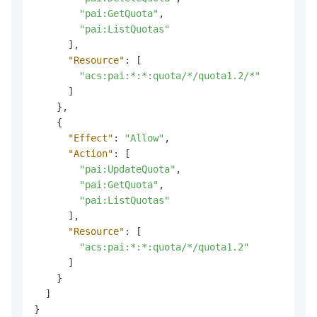
"pai:GetQuota"
,
"pai:ListQuotas"
]
,
"Resource"
:
[
"acs:pai:*:*:quota/*/quota1.2/*"
]
}
,
{
"Effect"
:
"Allow"
,
"Action"
:
[
"pai:UpdateQuota"
,
"pai:GetQuota"
,
"pai:ListQuotas"
]
,
"Resource"
:
[
"acs:pai:*:*:quota/*/quota1.2"
]
}
]
}