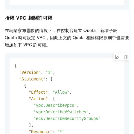
授權
VPC
相關許可權
在烏蘭察布靈駿的情境下，在控制台建立
Quota、新增子級
Quota
時可設定
VPC，因此上文的
Quota
相關權限原則中也需要
增加如下
VPC
許可權。
{
"Version"
:
"1"
,
"Statement"
:
[
{
"Effect"
:
"Allow"
,
"Action"
:
[
"vpc:DescribeVpcs"
,
"vpc:DescribeVSwitches"
,
"ecs:DescribeSecurityGroups"
]
,
"Resource"
:
"*"