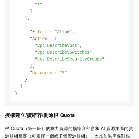
"*"
]
}
,
{
"Effect"
:
"Allow"
,
"Action"
:
[
"vpc:DescribeVpcs"
,
"vpc:DescribeVSwitches"
,
"ecs:DescribeSecurityGroups"
]
,
"Resource"
:
"*"
}
]
}
授權建立/擴縮容/刪除根
Quota
根
Quota（第一級）的算力資源的擴縮容都會和
AI
資源集區的資
源群組相關（可選擇一個或多個資源群組），因此如果需要對根