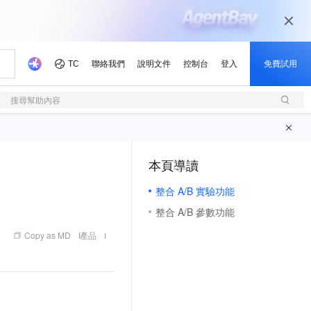
搜尋幫助內容
本頁導讀
（1, M）
整合 A/B 實驗功能
整合 A/B 參數功能
Copy as MD
產品