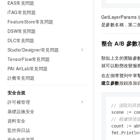
EAS常見問題
iTAG常見問題
GetLayerPar
FeatureStore常見問題
是參數名稱，第二
DSW常見問題
DLC常見問題
整合 A/B 參
Studio/Designer常見問題
類似上文的實驗參數路
TensorFlow常見問題
就可以動態改變服
PAI ArtLab常見問題
在左側導覽列中單
計費常見問題
建立參數
按鈕添加
安全合規
許可權管理
// 擷取到具
基礎設施安全
scene := co
// 根據情境擷
資料安全
count := ab
監控與日誌
fmt.Println
安全合規資質