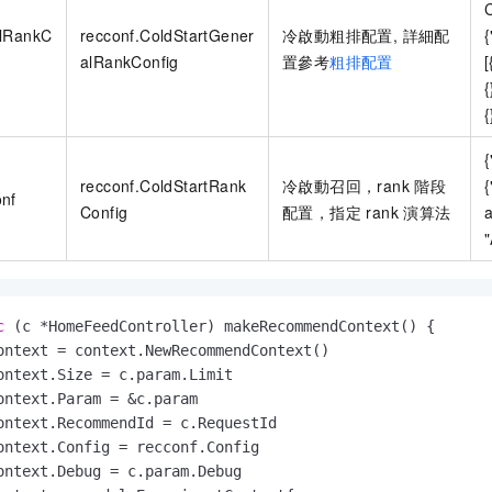
C
alRankC
recconf.ColdStartGener
冷啟動粗排配置, 詳細配
alRankConfig
置參考
粗排配置
{
{
{
recconf.ColdStartRank
冷啟動召回，rank 階段
onf
Config
配置，指定 rank 演算法
a
"
c
(c *HomeFeedController)
 makeRecommendContext() {

ontext = context.NewRecommendContext()

ontext.Size = c.param.Limit

ontext.Param = &c.param

ontext.RecommendId = c.RequestId

ontext.Config = recconf.Config

ontext.Debug = c.param.Debug
