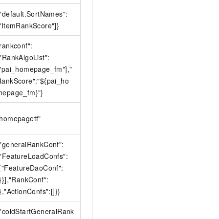
"default.SortNames":
["ItemRankScore"]}
rankconf":
"RankAlgoList":
["pai_homepage_fm"],"
RankScore":"${pai_ho
mepage_fm}"}
"homepagetf"
{"generalRankConf":
{"FeatureLoadConfs":
[{"FeatureDaoConf":
}}],"RankConf":
},"ActionConfs":[]}}
{"coldStartGeneralRank