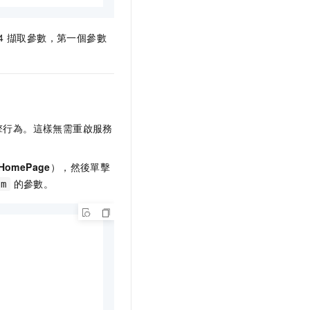
4
擷取參數，第一個參數
擎行為。這樣無需重啟服務
HomePage
），然後單擊
的參數。
om