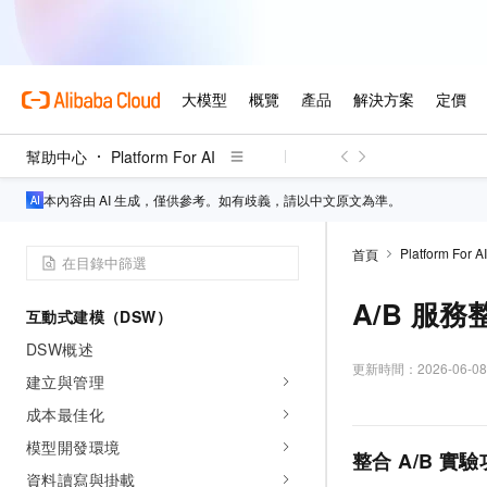
服務調用
非同步推理
Auto Scaling
日誌監控與警示
發行管理
幫助中心
Platform For AI
穩定保障
沙箱
本內容由 AI 生成，僅供參考。如有歧義，請以中文原文為準。
TokenWorks
Platform For AI
首頁
EAS使用案例匯總
A/B 服務
互動式建模（DSW）
DSW概述
更新時間：
2026-06-08
建立與管理
成本最佳化
模型開發環境
整合 A/B 實
資料讀寫與掛載