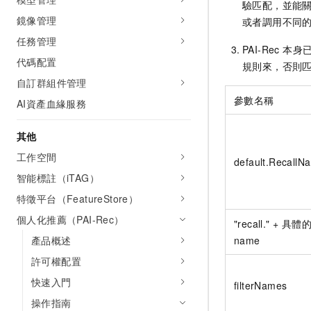
驗匹配，並能
鏡像管理
或者調用不同
任務管理
PAI-Rec
代碼配置
規則來，否則
自訂群組件管理
參數名稱
AI資產血緣服務
其他
工作空間
default.RecallN
智能標註（iTAG）
特徵平台（FeatureStore）
個人化推薦（PAI-Rec）
"recall." + 具體
產品概述
name
許可權配置
快速入門
filterNames
操作指南