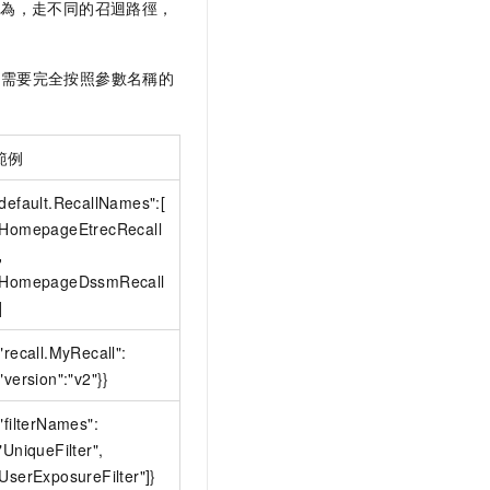
行為，走不同的召迴路徑，
，需要完全按照參數名稱的
範例
default.RecallNames":[
"HomepageEtrecRecall
,
"HomepageDssmRecall
]
"recall.MyRecall":
"version":"v2"}}
"filterNames":
"UniqueFilter",
UserExposureFilter"]}