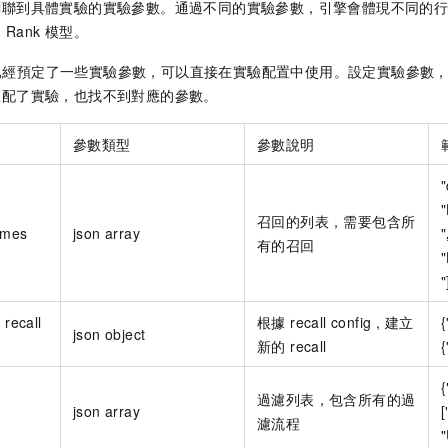
關聯到具體實驗的實驗參數。通過不同的實驗參數，引擎會體現不同的
的
Rank
模型。
 本身已經預定了一些實驗參數，可以直接在實驗配置中使用。設定實驗參數
匹配了實驗，也找不到對應的參數。
參數類型
參數說明
"
召回的列表，需要包含所
ames
json array
"
有的召回
"
的
recall
根據 recall config , 建立
{
json object
新的 recall
{
{
過濾列表，包含所有的過
json array
[
濾流程
"