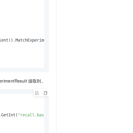
ent().MatchExperiment(c.param.SceneId, &abcontext)

imentResult 擷取到。
.GetInt(
"recall.base.count"
, count)
