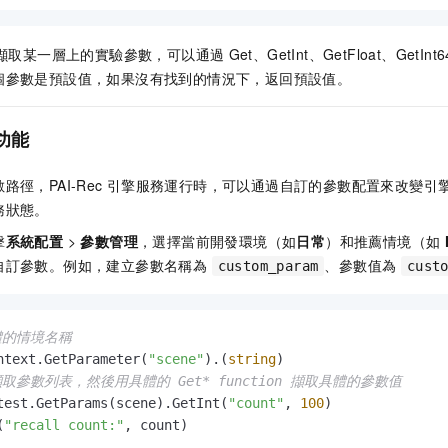
ams 擷取某一層上的實驗參數，可以通過
Get、GetInt、GetFloat、GetInt6
個參數是預設值，如果沒有找到的情況下，返回預設值。
數功能
徑，PAI-Rec
引擎服務運行時，可以通過自訂的參數配置來改變引
務狀態。
擊
系統配置
>
參數管理
，選擇當前開發環境（如
日常
）和推薦情境（如
自訂參數。例如，建立參數名稱為
、參數值為
custom_param
cust
體的情境名稱
ntext.GetParameter(
"scene"
).(
string
取參數列表，然後用具體的 Get* function 擷取具體的參數值
test.GetParams(scene).GetInt(
"count"
, 
100
)

(
"recall count:"
, count)