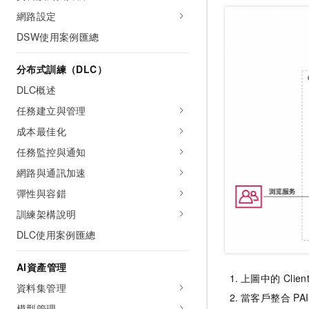
網路設定
DSW使用案例匯總
分布式訓練（DLC）
DLC概述
任務建立與管理
成本最佳化
任務監控與通知
網路與通訊加速
彈性與容錯
訓練架構說明
DLC使用案例匯總
AI資產管理
上圖中的
Clien
資料集管理
當客戶整合
PA
模型管理