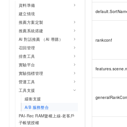
資料準備
default.SortNam
建立情境
推薦方案定製
推薦系統搭建
AI 對話推薦 （AI 導購）
rankconf
召回管理
排查工具
實驗平台
features.scene
實驗指標管理
營運工具
工具支援
generalRankCon
緩衝支援
A/B 服務整合
PAI-Rec RAM鑒權上線-老客戶
子帳號授權