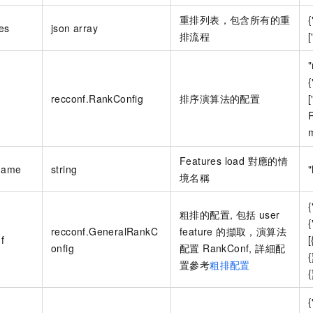
重排列表，包含所有的重
{
es
json array
排流程
"
{
recconf.RankConfig
排序演算法的配置
Features load 對應的情
.name
string
境名稱
粗排的配置, 包括 user
recconf.GeneralRankC
feature 的擷取，演算法
f
onfig
配置 RankConf, 詳細配
{
置參考
粗排配置
{