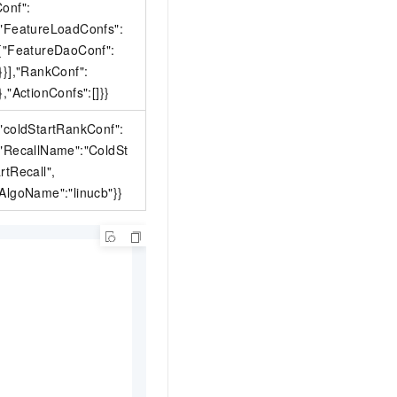
onf":
{"FeatureLoadConfs":
[{"FeatureDaoConf":
}}],"RankConf":
},"ActionConfs":[]}}
"coldStartRankConf":
{"RecallName":"ColdSt
rtRecall",
AlgoName":"linucb"}}