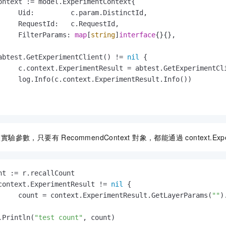
ontext := model.ExperimentContext{

     Uid:         c.param.DistinctId,

     RequestId:   c.RequestId,

     FilterParams: 
map
[
string
]
interface
{}{},

abtest.GetExperimentClient() != 
nil
 {

     c.context.ExperimentResult = abtest.GetExperimentCli
     log.Info(c.context.ExperimentResult.Info())

參數，只要有 RecommendContext 對象，都能通過 context.Exper
nt := r.recallCount

context.ExperimentResult != 
nil
 {

     count = context.ExperimentResult.GetLayerParams(
""
)
.Println(
"test count"
, count)