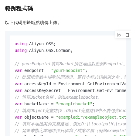
範例程式碼
以下代碼用於斷點續傳上傳。
using
using
 Aliyun.OSS.Common;

// yourEndpoint填寫Bucket所在地區對應的Endpoint。以華東
var
 endpoint = 
"yourEndpoint"
// 從環境變數中擷取訪問憑證。運行本程式碼範例之前，請確保已設定環境變數
var
 accessKeyId = Environment.GetEnvironmentVariab
var
 accessKeySecret = Environment.GetEnvironmentVa
// 填寫Bucket名稱，例如examplebucket。
var
 bucketName = 
"examplebucket"
// 填寫Object完整路徑，Object完整路徑中不能包含Bucket名稱，
var
 objectName = 
"exampledir/exampleobject.txt"
// 填寫本地檔案的完整路徑，例如D:\\localpath\\examplef
// 如果未指定本地路徑只填寫了檔案名稱（例如examplefi