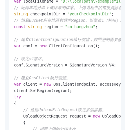
var
 localFilename = 
"D:\\localpath\\examplefile.tx
// 記錄本地分區上傳結果的檔案。上傳過程中的進度資訊會儲
string
 checkpointDir = 
"yourCheckpointDir"
// 填寫Bucket所在地區對應的Region。以華東1（杭州）為例，Re
const
string
 region = 
"cn-hangzhou"
;

// 建立ClientConfiguration執行個體，按照您的需要修
var
 conf = 
new
 ClientConfiguration();

// 設定v4簽名。
conf.SignatureVersion = SignatureVersion.V4;

// 建立OssClient執行個體。
var
 client = 
new
 OssClient(endpoint, accessKeyId, 
try
{

// 通過UploadFileRequest設定多個參數。
    UploadObjectRequest request = 
new
 UploadObject
    {

// 指定上傳的分區大小。