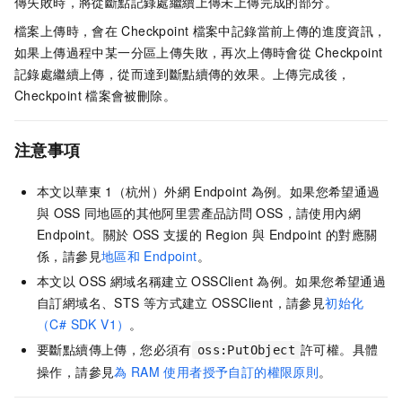
傳失敗時，將從斷點記錄處繼續上傳未上傳完成的部分。
檔案上傳時，會在
Checkpoint
檔案中記錄當前上傳的進度資訊，
如果上傳過程中某一分區上傳失敗，再次上傳時會從
Checkpoint
記錄處繼續上傳，從而達到斷點續傳的效果。上傳完成後，
Checkpoint
檔案會被刪除。
注意事項
本文以華東
1（杭州）外網
Endpoint
為例。如果您希望通過
與
OSS
同地區的其他阿里雲產品訪問
OSS，請使用內網
Endpoint。關於
OSS
支援的
Region
與
Endpoint
的對應關
係，請參見
地區和
Endpoint
。
本文以
OSS
網域名稱建立
OSSClient
為例。如果您希望通過
自訂網域名、STS
等方式建立
OSSClient，請參見
初始化
（C# SDK V1）
。
要斷點續傳上傳，您必須有
許可權。具體
oss:PutObject
操作，請參見
為
RAM
使用者授予自訂的權限原則
。