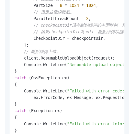
        PartSize = 
8
 * 
1024
 * 
1024
,

// 指定並發線程數。
        ParallelThreadCount = 
3
,

// checkpointDir儲存斷點續傳的中間狀態，用
// 如果checkpointDir為null，斷點續傳功
        CheckpointDir = checkpointDir,

    };

// 斷點續傳上傳。
    client.ResumableUploadObject(request);

    Console.WriteLine(
"Resumable upload object:{0}
catch
 (OssException ex)

{

    Console.WriteLine(
"Failed with error code: {0}
        ex.ErrorCode, ex.Message, ex.RequestId, ex
catch
 (Exception ex)

{

    Console.WriteLine(
"Failed with error info: {0}
}