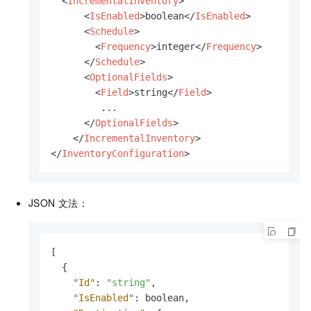
<
IncrementalInventory
>
<
IsEnabled
>
boolean
</
IsEnabled
>
<
Schedule
>
<
Frequency
>
integer
</
Frequency
>
</
Schedule
>
<
OptionalFields
>
<
Field
>
string
</
Field
>
         ...

</
OptionalFields
>
</
IncrementalInventory
>
</
InventoryConfiguration
>
JSON
文法：
[
{
"Id"
:
"string"
,
"IsEnabled"
:
 boolean
,