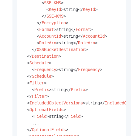
<
SSE-KMS
>
<
KeyId
>
string
</
KeyId
>
</
SSE-KMS
>
</
Encryption
>
<
Format
>
string
</
Format
>
<
AccountId
>
string
</
AccountId
>
<
RoleArn
>
string
</
RoleArn
>
</
OSSBucketDestination
>
</
Destination
>
<
Schedule
>
<
Frequency
>
string
</
Frequency
>
</
Schedule
>
<
Filter
>
<
Prefix
>
string
</
Prefix
>
</
Filter
>
<
IncludedObjectVersions
>
string
</
IncludedObje
<
OptionalFields
>
<
Field
>
string
</
Field
>
    ...

</
OptionalFields
>