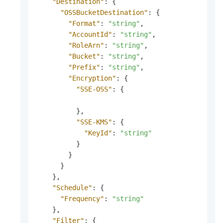
"Destination"
:
{
"OSSBucketDestination"
:
{
"Format"
:
"string"
,
"AccountId"
:
"string"
,
"RoleArn"
:
"string"
,
"Bucket"
:
"string"
,
"Prefix"
:
"string"
,
"Encryption"
:
{
"SSE-OSS"
:
{
}
,
"SSE-KMS"
:
{
"KeyId"
:
"string"
}
}
}
}
,
"Schedule"
:
{
"Frequency"
:
"string"
}
,
"Filter"
:
{