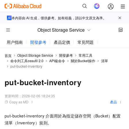
本內容由 AI 生成，僅供參考。如有歧義，請以中文原文為準。
Object Storage Service
用户指南
開發參考
產品定價
常見問題
動態與公告
Object Storage Service
開發參考
常用工具
首頁
命令列工具ossutil 2.0
API級命令
關於Bucket操作
清單
put-bucket-inventory
put-bucket-inventory
更新時間：
2026-02-06 18:24:35
Copy as MD
產品
put-bucket-inventory
介面用於為指定儲存空間（Bucket）配置
清單（Inventory）規則。