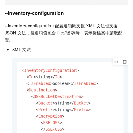
--inventory-configuration
--inventory-configuration 配置選項既支援
XML
文法也支援
JSON
文法，當選項值包含
file://首碼時，表示從檔案中讀取配
置。
XML
文法：
<
InventoryConfiguration
>
<
Id
>
string
</
Id
>
<
IsEnabled
>
boolean
</
IsEnabled
>
<
Destination
>
<
OSSBucketDestination
>
<
Bucket
>
string
</
Bucket
>
<
Prefix
>
string
</
Prefix
>
<
Encryption
>
<
SSE-OSS
>
</
SSE-OSS
>