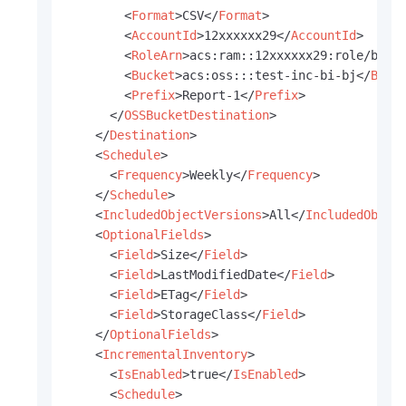
<
Format
>
CSV
</
Format
>
<
AccountId
>
12xxxxxx29
</
AccountId
>
<
RoleArn
>
acs:ram::12xxxxxx29:role/buck
<
Bucket
>
acs:oss:::test-inc-bi-bj
</
Buck
<
Prefix
>
Report-1
</
Prefix
>
</
OSSBucketDestination
>
</
Destination
>
<
Schedule
>
<
Frequency
>
Weekly
</
Frequency
>
</
Schedule
>
<
IncludedObjectVersions
>
All
</
IncludedObjec
<
OptionalFields
>
<
Field
>
Size
</
Field
>
<
Field
>
LastModifiedDate
</
Field
>
<
Field
>
ETag
</
Field
>
<
Field
>
StorageClass
</
Field
>
</
OptionalFields
>
<
IncrementalInventory
>
<
IsEnabled
>
true
</
IsEnabled
>
<
Schedule
>