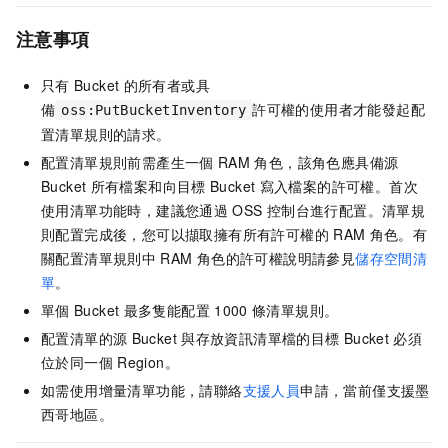
注意事項
只有
Bucket
的所有者或具
備
許可權的使用者才能發起配
oss:PutBucketInventory
置清單規則的請求。
配置清單規則前需產生一個
RAM
角色，該角色應具備源
Bucket
所有檔案和向目標
Bucket
寫入檔案的許可權。首次
使用清單功能時，建議您通過
OSS
控制台進行配置。清單規
則配置完成後，您可以擷取擁有所有許可權的
RAM
角色。有
關配置清單規則中
RAM
角色的許可權說明請參見
儲存空間清
單
。
單個
Bucket
最多隻能配置
1000
條清單規則。
配置清單的源
Bucket
與存放資訊清單檔的目標
Bucket
必須
位於同一個
Region。
如需使用增量清單功能，請聯絡
支援人員
申請，當前僅支援墨
西哥地區。