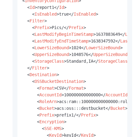
<
InventoryConfiguration
>
<
Id
>
report1
</
Id
>
<
IsEnabled
>
true
</
IsEnabled
>
<
Filter
>
<
Prefix
>
Pics/
</
Prefix
>
<
LastModifyBeginTimeStamp
>
1637883649
</
Last
<
LastModifyEndTimeStamp
>
1638347592
</
LastMo
<
LowerSizeBound
>
1024
</
LowerSizeBound
>
<
UpperSizeBound
>
1048576
</
UpperSizeBound
>
<
StorageClass
>
Standard,IA
</
StorageClass
>
</
Filter
>
<
Destination
>
<
OSSBucketDestination
>
<
Format
>
CSV
</
Format
>
<
AccountId
>
100000000000000
</
AccountId
>
<
RoleArn
>
acs:ram::100000000000000:role/A
<
Bucket
>
acs:oss:::destbucket
</
Bucket
>
<
Prefix
>
prefix1/
</
Prefix
>
<
Encryption
>
<
SSE-KMS
>
<
KeyId
>
keyId
</
KeyId
>