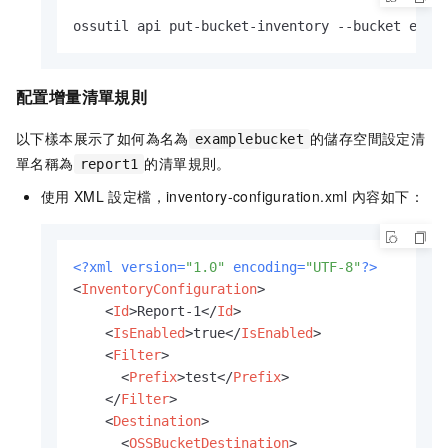
ossutil api put-bucket-inventory --bucket exam
配置增量清單規則
以下樣本展示了如何為名為
的儲存空間設定清
examplebucket
單名稱為
的清單規則。
report1
使用
XML
設定檔，inventory-configuration.xml
內容如下：
<?xml version=
"1.0"
 encoding=
"UTF-8"
?>
<
InventoryConfiguration
>
<
Id
>
Report-1
</
Id
>
<
IsEnabled
>
true
</
IsEnabled
>
<
Filter
>
<
Prefix
>
test
</
Prefix
>
</
Filter
>
<
Destination
>
<
OSSBucketDestination
>