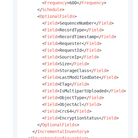
<
Frequency
>
600
</
Frequency
>
</
Schedule
>
<
OptionalFields
>
<
Field
>
SequenceNumber
</
Field
>
<
Field
>
RecordType
</
Field
>
<
Field
>
RecordTimestamp
</
Field
>
<
Field
>
Requester
</
Field
>
<
Field
>
RequestId
</
Field
>
<
Field
>
SourceIp
</
Field
>
<
Field
>
Size
</
Field
>
<
Field
>
StorageClass
</
Field
>
<
Field
>
LastModifiedDate
</
Field
>
<
Field
>
ETag
</
Field
>
<
Field
>
IsMultipartUploaded
</
Field
>
<
Field
>
ObjectType
</
Field
>
<
Field
>
ObjectAcl
</
Field
>
<
Field
>
Crc64
</
Field
>
<
Field
>
EncryptionStatus
</
Field
>
</
OptionalFields
>
</
IncrementalInventory
>