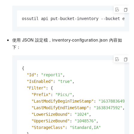
ossutil api put-bucket-inventory --bucket exam
使用
JSON
設定檔，inventory-configuration.json 內容如
下：
{
"Id"
:
"report1"
,
"IsEnabled"
:
"true"
,
"Filter"
:
{
"Prefix"
:
"Pics/"
,
"LastModifyBeginTimeStamp"
:
"1637883649"
,
"LastModifyEndTimeStamp"
:
"1638347592"
,
"LowerSizeBound"
:
"1024"
,
"UpperSizeBound"
:
"1048576"
,
"StorageClass"
:
"Standard,IA"
}
,