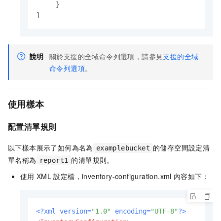
}
]
說明
關於支援的全域命令列選項，請參見
支援的全域
命令列選項
。
使用樣本
配置清單規則
以下樣本展示了如何為名為
的儲存空間設定清
examplebucket
單名稱為
的清單規則。
report1
使用
XML
設定檔，inventory-configuration.xml
內容如下：
<?xml version=
"1.0"
 encoding=
"UTF-8"
?>