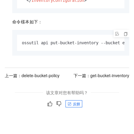
</
InventoryConfiguration
>
命令樣本如下：
ossutil api put-bucket-inventory --bucket exam
上一篇：
delete-bucket-policy
下一篇：
get-bucket-inventory
该文章对您有帮助吗？
反饋