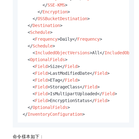
</
SSE-KMS
>
</
Encryption
>
</
OSSBucketDestination
>
</
Destination
>
<
Schedule
>
<
Frequency
>
Daily
</
Frequency
>
</
Schedule
>
<
IncludedObjectVersions
>
All
</
IncludedObjec
<
OptionalFields
>
<
Field
>
Size
</
Field
>
<
Field
>
LastModifiedDate
</
Field
>
<
Field
>
ETag
</
Field
>
<
Field
>
StorageClass
</
Field
>
<
Field
>
IsMultipartUploaded
</
Field
>
<
Field
>
EncryptionStatus
</
Field
>
</
OptionalFields
>
</
InventoryConfiguration
>
命令樣本如下：