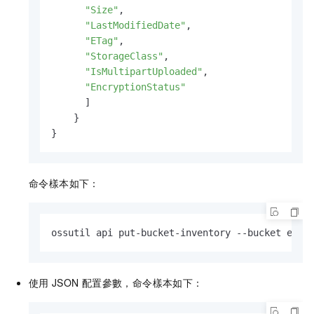
"Size"
,
"LastModifiedDate"
,
"ETag"
,
"StorageClass"
,
"IsMultipartUploaded"
,
"EncryptionStatus"
]
}
}
命令樣本如下：
ossutil api put-bucket-inventory --bucket exam
使用
JSON
配置參數，命令樣本如下：