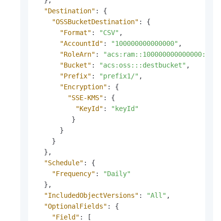
"Destination"
:
{
"OSSBucketDestination"
:
{
"Format"
:
"CSV"
,
"AccountId"
:
"100000000000000"
,
"RoleArn"
:
"acs:ram::100000000000000:rol
"Bucket"
:
"acs:oss:::destbucket"
,
"Prefix"
:
"prefix1/"
,
"Encryption"
:
{
"SSE-KMS"
:
{
"KeyId"
:
"keyId"
}
}
}
}
,
"Schedule"
:
{
"Frequency"
:
"Daily"
}
,
"IncludedObjectVersions"
:
"All"
,
"OptionalFields"
:
{
"Field"
:
[