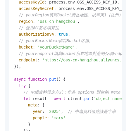
accessKeyId
: process.
env
.
OSS_ACCESS_KEY_ID
,

accessKeySecret
: process.
env
.
OSS_ACCESS_KEY_SECR
// yourRegion填寫Bucket所在地區。以華東1（杭州）為例，R
region
: 
'oss-cn-hangzhou'
,

// 使用V4簽名演算法
authorizationV4
: 
true
,

// yourBucketName填寫Bucket名稱。
bucket
: 
'yourBucketName'
,

// yourEndpoint填寫Bucket所在地區對應的公網Endpoint
endpoint
: 
'https://oss-cn-hangzhou.aliyuncs.com'
});

async
function
put
(
) {

try
 {

// 中繼資料設定方式：作為 options 對象的 meta 屬性
let
 result = 
await
 client.
put
(
'object-name'
, p
meta
: {

year
: 
'2025'
,  
// 中繼資料值應該是字串
people
: 
'mary'
      }

    });
