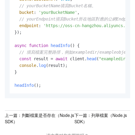
// yourBucketName填寫Bucket名稱。
bucket
: 
'yourBucketName'
,

// yourEndpoint填寫Bucket所在地區對應的公網Endpoint
endpoint
: 
'https://oss-cn-hangzhou.aliyuncs.com'
});

async
function
headInfo
(
) {

// 填寫檔案完整路徑，例如exampledir/exampleobje
const
 result = 
await
 client.
head
(
"exampledir/exa
console
.
log
(result);

}

headInfo
();
上一篇：
判斷檔案是否存在（Node.js
下一篇：
列舉檔案（Node.js
SDK）
SDK）