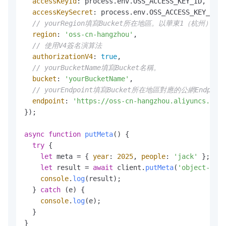
accessKeyId
: process.
env
.
OSS_ACCESS_KEY_ID
,

accessKeySecret
: process.
env
.
OSS_ACCESS_KEY_SECR
// yourRegion填寫Bucket所在地區。以華東1（杭州）為例，R
region
: 
'oss-cn-hangzhou'
,

// 使用V4簽名演算法
authorizationV4
: 
true
,

// yourBucketName填寫Bucket名稱。
bucket
: 
'yourBucketName'
,

// yourEndpoint填寫Bucket所在地區對應的公網Endpoint
endpoint
: 
'https://oss-cn-hangzhou.aliyuncs.com'
});

async
function
putMeta
(
) {

try
 {

let
 meta = { 
year
: 
2025
, 
people
: 
'jack'
 };

let
 result = 
await
 client.
putMeta
(
'object-name
console
.
log
(result);

  } 
catch
 (e) {

console
.
log
(e);

  }

}
