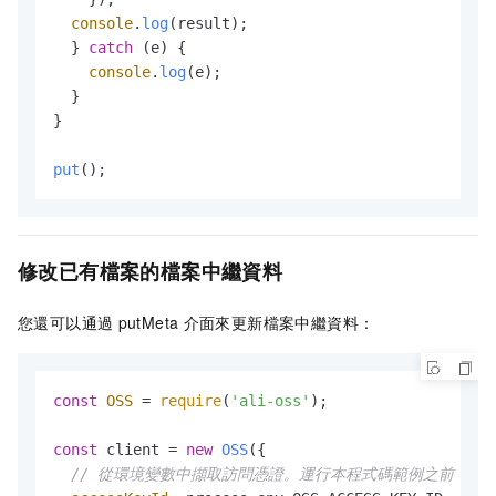
console
.
log
(result);

  } 
catch
 (e) {

console
.
log
(e);

  }

}

put
();
修改已有檔案的檔案中繼資料
您還可以通過
putMeta
介面來更新檔案中繼資料：
const
OSS
 = 
require
(
'ali-oss'
);

const
 client = 
new
OSS
({

// 從環境變數中擷取訪問憑證。運行本程式碼範例之前，請確保已設定環境