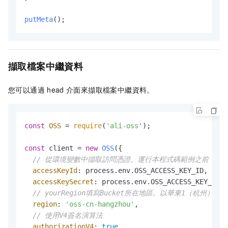
putMeta
();
擷取檔案中繼資料
您可以通過
head
介面來擷取檔案中繼資料。
const
OSS
 = 
require
(
'ali-oss'
);

const
 client = 
new
OSS
({

// 從環境變數中擷取訪問憑證。運行本程式碼範例之前，請確保已設定環境
accessKeyId
: process.
env
.
OSS_ACCESS_KEY_ID
,

accessKeySecret
: process.
env
.
OSS_ACCESS_KEY_SECR
// yourRegion填寫Bucket所在地區。以華東1（杭州）為例，R
region
: 
'oss-cn-hangzhou'
,

// 使用V4簽名演算法
authorizationV4
: 
true
,
