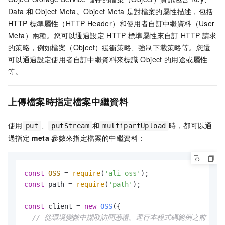
Data
和
Object Meta。Object Meta
是對檔案的屬性描述，包括
HTTP
標準屬性（HTTP Header）和使用者自訂中繼資料（User
Meta）兩種。您可以通過設定
HTTP
標準屬性來自訂
HTTP
請求
的策略，例如檔案（Object）緩衝策略、強制下載策略等。您還
可以通過設定使用者自訂中繼資料來標識
Object
的用途或屬性
等。
上傳檔案時指定檔案中繼資料
使用
、
和
時，都可以通
put
putStream
multipartUpload
過指定
meta
參數來指定檔案的中繼資料：
const
OSS
 = 
require
(
'ali-oss'
const
 path = 
require
(
'path'
);

const
 client = 
new
OSS
({

// 從環境變數中擷取訪問憑證。運行本程式碼範例之前，請確保已設定環境