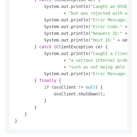
            System.out.println(
"Caught an OSSExcep
                    + 
"but was rejected with an er
            System.out.println(
"Error Message:"
 + 
            System.out.println(
"Error Code:"
 + oe.
            System.out.println(
"Request ID:"
 + oe.
            System.out.println(
"Host ID:"
 + oe.get
        } 
catch
 (ClientException ce) {

            System.out.println(
"Caught a ClientExc
                    + 
"a serious internal problem 
                    + 
"such as not being able to a
            System.out.println(
"Error Message:"
 + 
        } 
finally
 {

if
 (ossClient != 
null
) {

                ossClient.shutdown();

            }

        }

    }

}