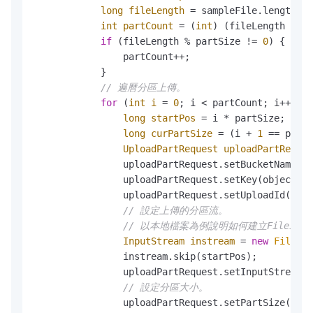
long
fileLength
=
 sampleFile.length();

int
partCount
=
 (
int
) (fileLength / pa
if
 (fileLength % partSize != 
0
) {

                partCount++;

            }

// 遍曆分區上傳。
for
 (
int
i
=
0
; i < partCount; i++) {

long
startPos
=
 i * partSize;

long
curPartSize
=
 (i + 
1
 == partC
UploadPartRequest
uploadPartReques
                uploadPartRequest.setBucketName(bu
                uploadPartRequest.setKey(objectNam
                uploadPartRequest.setUploadId(uplo
// 設定上傳的分區流。
// 以本地檔案為例說明如何建立FileInput
InputStream
instream
=
new
FileInp
                instream.skip(startPos);

                uploadPartRequest.setInputStream(i
// 設定分區大小。
                uploadPartRequest.setPartSize(curP