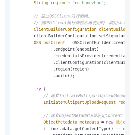
String
region
=
"cn-hangzhou"
;

// 建立OSSClient執行個體。
// 當OSSClient執行個體不再使用時，調用shutd
ClientBuilderConfiguration
clientBuilderC
        clientBuilderConfiguration.setSignatureVer
OSS
ossClient
=
 OSSClientBuilder.create()

                .endpoint(endpoint)

                .credentialsProvider(credentialsPr
                .clientConfiguration(clientBuilder
                .region(region)

                .build();

try
 {

// 建立InitiateMultipartUploadReques
InitiateMultipartUploadRequest
request
// 建立ObjectMetadata並設定Content-Typ
ObjectMetadata
metadata
=
new
ObjectMe
if
 (metadata.getContentType() == 
null
)