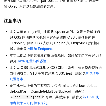
後再調用
CompleteMultipartUpload
介面將這些
Part
組合成一
個
Object
來達到斷點續傳的效果。
注意事項
本文以華東
1（杭州）外網
Endpoint
為例。如果您希望通過
與
OSS
同地區的其他阿里雲產品訪問
OSS，請使用內網
Endpoint。關於
OSS
支援的
Region
與
Endpoint
的對應關
係，請參見
地區和
Endpoint
。
本文以從環境變數讀取存取憑證為例。如何配置訪問憑證，請
參見
Java
配置訪問憑證
。
本文以
OSS
網域名稱建立
OSSClient
為例。如果您希望通過
自訂網域名、STS
等方式建立
OSSClient，請參見
常見情境
配置樣本
。
要完成分區上傳的完整流程，包括
InitiateMultipartUpload、
UploadPart、CompleteMultipartUpload，您必須
有
許可權。具體操作，請參見
為
RAM
使
oss:PutObject
用者授予自訂的權限原則
。