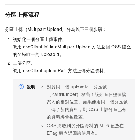
分區上傳流程
分區上傳（Multipart Upload）分為以下三個步驟：
初始化一個分區上傳事件。
調用
ossClient.initiateMultipartUpload
方法返回
OSS
建立
的全域唯一的
uploadId。
上傳分區。
調用
ossClient.uploadPart
方法上傳分區資料。
說明
對於同一個
uploadId，分區號
（PartNumber）標識了該分區在整個檔
案內的相對位置。如果使用同一個分區號
上傳了新的資料，則
OSS
上該分區已有
的資料將會被覆蓋。
OSS
將收到的分區資料的
MD5
值放在
ETag
頭內返回給使用者。