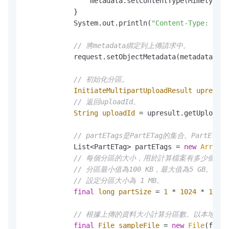
                metadata.setContentType(Mimetypes.
            }

            System.out.println(
"Content-Type: "
 + 
// 將metadata綁定到上傳請求中。
            request.setObjectMetadata(metadata);

// 初始化分區。
InitiateMultipartUploadResult
upresult
// 返回uploadId。
String
uploadId
=
 upresult.getUploadId
// partETags是PartETag的集合。PartE
            List<PartETag> partETags = 
new
ArrayLi
// 每個分區的大小，用於計算檔案有多少個分
// 分區最小值為100 KB，最大值為5 GB。最
// 設定分區大小為 1 MB。
final
long
partSize
=
1
 * 
1024
 * 
1024L
// 根據上傳的資料大小計算分區數。以本地檔案為
final
File
sampleFile
=
new
File
(fileP