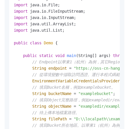
import
import
import
import
import
 java.util.List;

public
class
Demo
 {

public
static
void
main
(String[] args)
throws
 
// Endpoint以華東1（杭州）為例，其它Regio
String
endpoint
=
"https://oss-cn-hangzhou
// 從環境變數中擷取訪問憑證。運行本程式碼範例之前，請確保已
EnvironmentVariableCredentialsProvider
cre
// 填寫Bucket名稱，例如examplebucket。
String
bucketName
=
"examplebucket"
;

// 填寫Object完整路徑，例如exampledir/examp
String
objectName
=
"exampledir/exampleobj
// 待上傳本地檔案路徑。
String
filePath
=
"D:\\localpath\\examplef
// 填寫Bucket所在地區。以華東1（杭州）為例，Regi