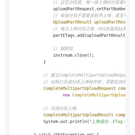
// 設定分區號。每一個上傳的分區都有一個分區
                uploadPartRequest.setPartNumber(i 
// 每個分區不需要按順序上傳，甚至可以
UploadPartResult
uploadPartResult
// 每次上傳分區之後，OSS的返回結果包含Par
                partETags.add(uploadPartResult.get
// 關閉流
                instream.close();

            }

// 建立CompleteMultipartUploadReques
// 在執行完成分區上傳操作時，需要提供所有有效
CompleteMultipartUploadRequest
complet
new
CompleteMultipartUploadReq
// 完成分區上傳。
CompleteMultipartUploadResult
complete
            System.out.println(
"上傳成功，ETag："
 +
        } 
catch
 (OSSException oe) {
