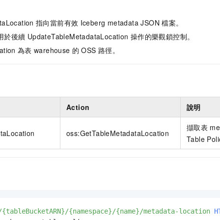
taLocation
指向當前有效
Iceberg metadata JSON
檔案。
用於後續
UpdateTableMetadataLocation
操作的樂觀鎖控制。
ation
為表
warehouse
的
OSS
路徑。
Action
說明
擷取表
me
taLocation
oss:GetTableMetadataLocation
Table Pol
/{tableBucketARN}/{namespace}/{name}/metadata-location
H