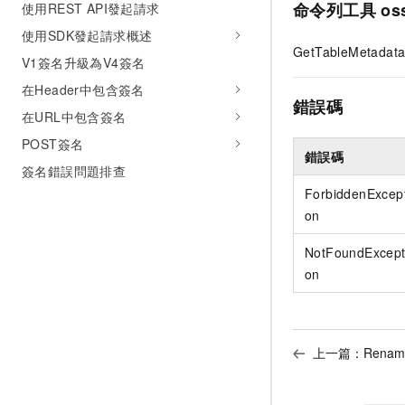
命令列工具
oss
使用REST API發起請求
使用SDK發起請求概述
GetTableMetadata
V1簽名升級為V4簽名
在Header中包含簽名
錯誤碼
在URL中包含簽名
POST簽名
錯誤碼
簽名錯誤問題排查
ForbiddenExcept
on
NotFoundExcept
on
上一篇：
Renam