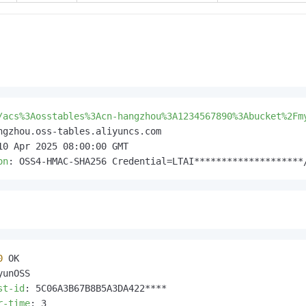
/acs%3Aosstables%3Acn-hangzhou%3A1234567890%3Abucket%2Fm
on
: 
OSS4-HMAC-SHA256 Credential=LTAI********************
0
st-id
: 
r-time
: 