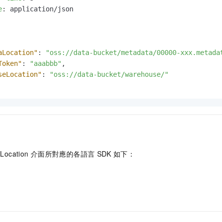
e
: 
application/json

aLocation"
:
"oss://data-bucket/metadata/00000-xxx.metada
Token"
:
"aaabbb"
,
seLocation"
:
"oss://data-bucket/warehouse/"
Location
介面所對應的各語言
SDK
如下：