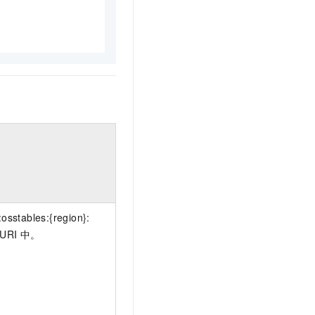
:osstables:{region}:
URI
中。