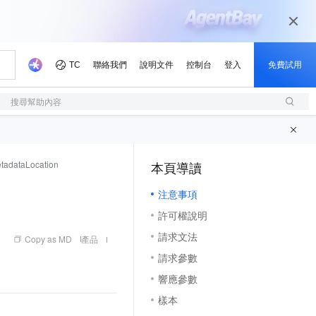
搜尋幫助內容
tadataLocation
本頁導讀
（1, M）
注意事項
許可權說明
請求文法
Copy as MD
產品
請求參數
響應參數
樣本