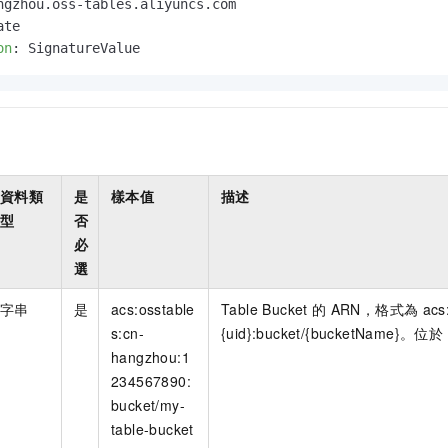
on
: 
SignatureValue
資料類
是
樣本值
描述
型
否
必
選
字串
是
acs:osstable
Table Bucket
的
ARN，格式為
acs
s:cn-
{uid}:bucket/{bucketName}。位於
hangzhou:1
234567890:
bucket/my-
table-bucket