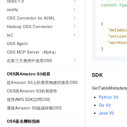
ossfs 1.0
Content-Typ
ossftp
OSS Connector for AI/ML
{
Hadoop OSS Connector
"metadat
IaC
"version
"warehou
OSS Agent
}
OSS MCP Server（Alpha）
在第三方應用中使用OSS
OSS與Amazon S3相容
SDK
從Amazon S3上的應用無縫切換至OSS
GetTableMetadata
OSS與Amazon S3的相容性
Python V2
使用AWS SDK訪問OSS
Go V2
通過Amazon S3協議掛載OSS
Java V2
OSS簽名機制指南