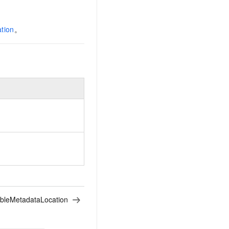
ation
。
bleMetadataLocation