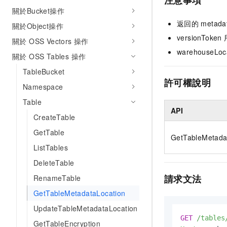
注意事項
關於Bucket操作
返回的
metada
關於Object操作
versionToken
關於 OSS Vectors 操作
warehouseLoc
關於 OSS Tables 操作
TableBucket
許可權說明
Namespace
Table
API
CreateTable
GetTable
GetTableMetada
ListTables
DeleteTable
請求文法
RenameTable
GetTableMetadataLocation
UpdateTableMetadataLocation
GET
/tables
GetTableEncryption