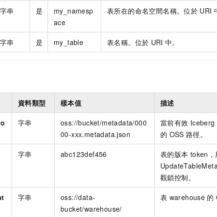
字串
是
my_namesp
表所在的命名空間名稱。位於
URI
ace
字串
是
my_table
表名稱。位於
URI
中。
資料類型
樣本值
描述
io
字串
oss://bucket/metadata/000
當前有效
Iceberg
00-xxx.metadata.json
的
OSS
路徑。
字串
abc123def456
表的版本
token
UpdateTableMeta
觀鎖控制。
at
字串
oss://data-
表
warehouse
的
bucket/warehouse/