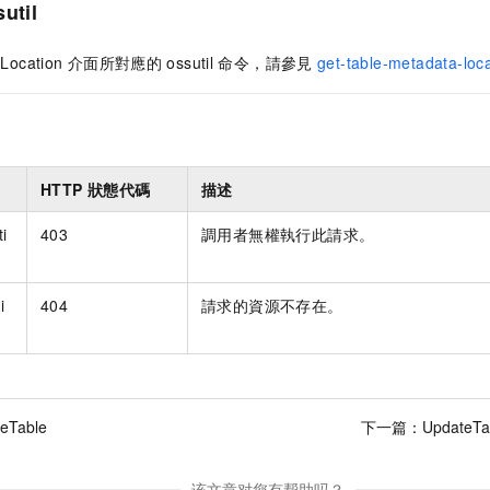
util
Location
介面所對應的
ossutil
命令，請參見
get-table-metadata-loc
HTTP
狀態代碼
描述
i
403
調用者無權執行此請求。
i
404
請求的資源不存在。
eTable
下一篇：
UpdateTa
该文章对您有帮助吗？