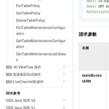
Host
: 
PutTablePolicy
Date
: 
Authorizati
GetTablePolicy
DeleteTablePolicy
PutTableMaintenanceConfigur
ation
請求參數
GetTableMaintenanceConfigur
ation
名稱
GetTableMaintenanceJobStatu
s
關於 AI VibeFlow 操作
關於資源集區QoS操作
tableBucke
tARN
關於LiveChannel的操作
SDK参考
OSS Java SDK V2
OSS Java SDK V1