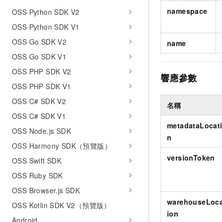
namespace
OSS Python SDK V2
OSS Python SDK V1
OSS Go SDK V2
name
OSS Go SDK V1
OSS PHP SDK V2
響應參數
OSS PHP SDK V1
OSS C# SDK V2
名稱
OSS C# SDK V1
metadataLocat
OSS Node.js SDK
n
OSS Harmony SDK（預覽版）
versionToken
OSS Swift SDK
OSS Ruby SDK
OSS Browser.js SDK
warehouseLoc
OSS Kotlin SDK V2（預覽版）
ion
Android