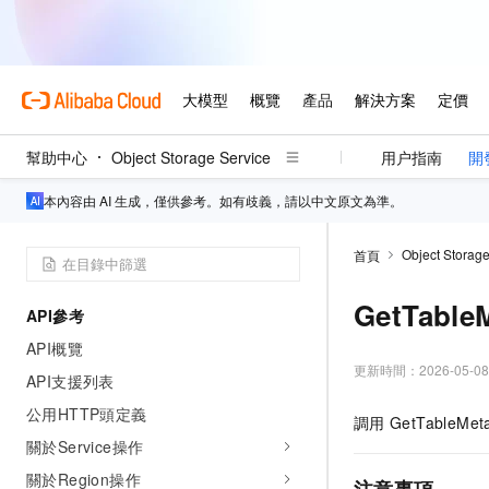
幫助中心
Object Storage Service
用户指南
開
本內容由 AI 生成，僅供參考。如有歧義，請以中文原文為準。
Object Storage
首頁
GetTable
API參考
API概覽
更新時間：
2026-05-08
API支援列表
公用HTTP頭定義
調用
GetTableMeta
關於Service操作
關於Region操作