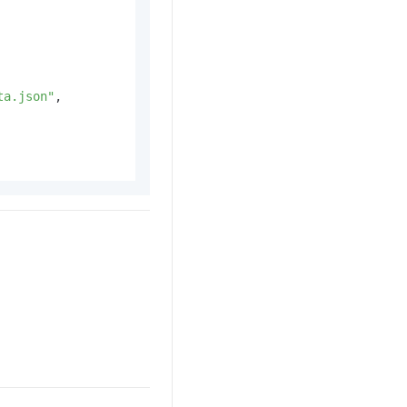
ta.json"
,