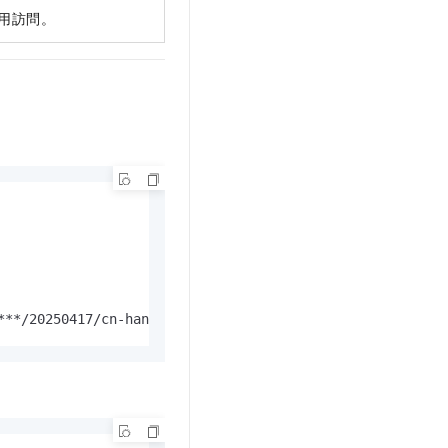
公用訪問。
***/20250417/cn-hangzhou/oss/aliyun_v4_request,Additiona