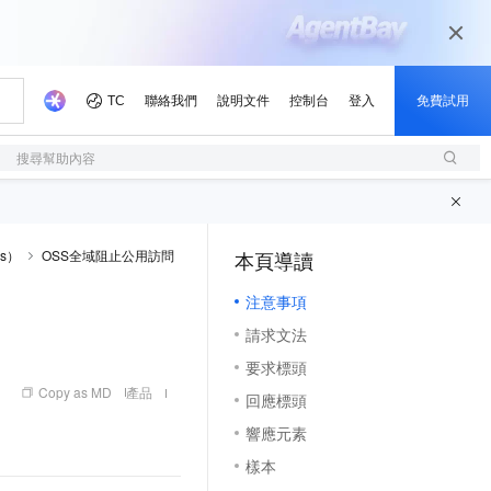
搜尋幫助內容
ss）
OSS全域阻止公用訪問
本頁導讀
（1, M）
注意事項
請求文法
要求標頭
Copy as MD
產品
回應標頭
響應元素
樣本