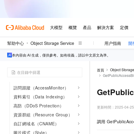
清單（Inventory）
日誌管理（Logging）
靜態網站（Website）
防盜鏈（Referer）
幫助中心
Object Storage Service
用户指南
開
標籤（Tags）
加密（Encryption）
本內容由 AI 生成，僅供參考。如有歧義，請以中文原文為準。
要求者付費
（RequestPayment）
Object Storage
首頁
GetPublicAccessBl
跨域資源共用（CORS）
訪問跟蹤（AccessMonitor）
GetPubli
資料索引（Data Indexing）
高防（DDoS Protection）
更新時間：
2025-04-25
資源群組（Resource Group）
調用
GetPublicAcc
自訂網域名（CNAME）
圖片樣式（Style）