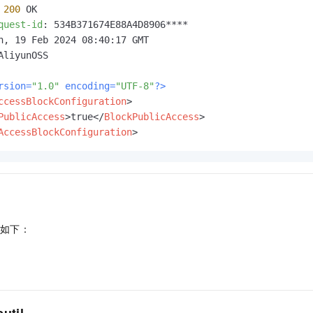
200
quest-id
: 
AliyunOSS

rsion=
"1.0"
 encoding=
"UTF-8"
?>
ccessBlockConfiguration
>
PublicAccess
>
true
</
BlockPublicAccess
>
AccessBlockConfiguration
>
如下：
util