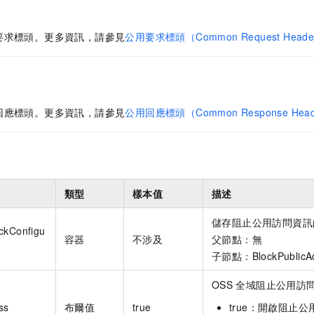
要求標頭。更多資訊，請參見
公用要求標頭（Common Request Heade
回應標頭。更多資訊，請參見
公用回應標頭（Common Response Head
類型
樣本值
描述
儲存阻止公用訪問資訊
ckConfigu
容器
不涉及
父節點：無
子節點：BlockPublicA
OSS
全域阻止公用訪
ss
布爾值
true
true：開啟阻止