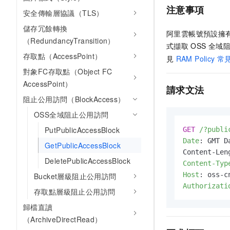
注意事項
安全傳輸層協議（TLS）
儲存冗餘轉換
阿里雲帳號預設擁
（RedundancyTransition）
式擷取
OSS
全域
存取點（AccessPoint）
見
RAM Policy
常
對象FC存取點（Object FC
AccessPoint）
請求文法
阻止公用訪問（BlockAccess）
OSS全域阻止公用訪問
PutPublicAccessBlock
GET
/?publi
Date
: 
GMT Da
GetPublicAccessBlock
DeletePublicAccessBlock
Content-Typ
Host
: 
Bucket層級阻止公用訪問
Authorizati
存取點層級阻止公用訪問
歸檔直讀
（ArchiveDirectRead）