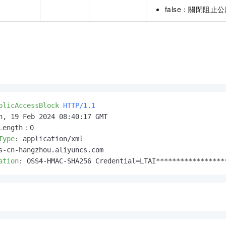
false：關閉阻止
blicAccessBlock
HTTP/1.1
n, 19 Feb 2024 08:40:17 GMT

Type
: 
ation
: 
OSS4-HMAC-SHA256 Credential=LTAI*****************