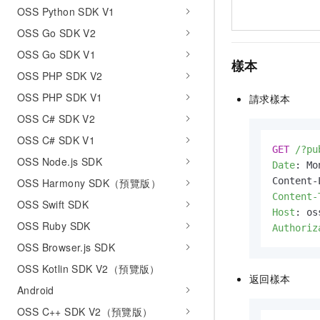
OSS Python SDK V1
OSS Go SDK V2
OSS Go SDK V1
樣本
OSS PHP SDK V2
OSS PHP SDK V1
請求樣本
OSS C# SDK V2
OSS C# SDK V1
GET
/?pu
OSS Node.js SDK
Date
: 
Mo
OSS Harmony SDK（預覽版）
Content-
OSS Swift SDK
Host
: 
OSS Ruby SDK
Authoriz
OSS Browser.js SDK
OSS Kotlin SDK V2（預覽版）
返回樣本
Android
OSS C++ SDK V2（預覽版）