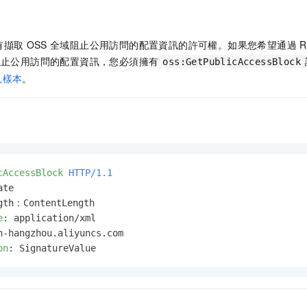
有擷取
OSS
全域阻止公用訪問的配置資訊的許可權。如果您希望通過
R
阻止公用訪問的配置資訊，您必須擁有
oss:GetPublicAccessBlock
見樣本
。
cAccessBlock
HTTP/1.1
te

e
: 
on
: 
SignatureValue