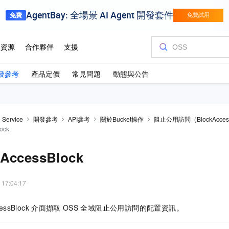
發參考
產品定價
常見問題
動態與公告
 Service
開發參考
API參考
關於Bucket操作
阻止公用訪問（BlockAcce
ock
cAccessBlock
 17:04:17
essBlock
介面擷取
OSS
全域阻止公用訪問的配置資訊。