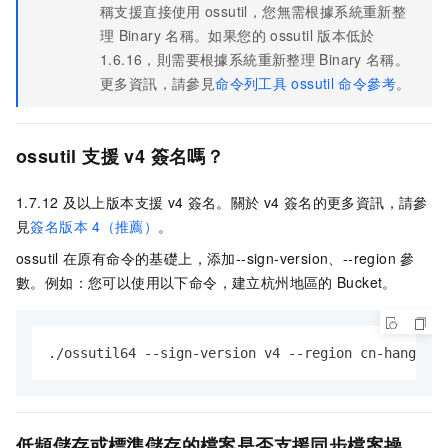
稱支援直接使用
ossutil，您無需根據系統重新整
理
Binary
名稱。如果您的
ossutil
版本低於
1.6.16，則需要根據系統重新整理
Binary
名稱。
更多資訊，請參見
命令列工具
ossutil
命令參考
。
ossutil
支援
v4
簽名嗎？
1.7.12
及以上版本支援
v4
簽名。關於
v4
簽名的更多資訊，請參
見
簽名版本
4（推薦）
。
ossutil
在原有命令的基礎上，添加--sign-version、--region
參
數。例如：您可以使用以下命令，建立杭州地區的
Bucket。
./ossutil64 --sign-version v4 --region cn-hangzhou
低頻儲存或標準儲存的檔案是否支援同步檔案操