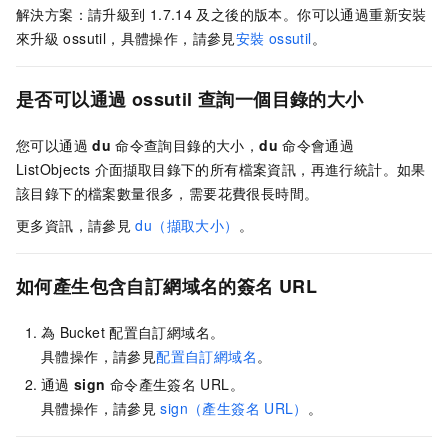
解決方案：請升級到
1.7.14
及之後的版本。你可以通過重新安裝
來升級
ossutil，具體操作，請參見
安裝
ossutil
。
是否可以通過
ossutil
查詢一個目錄的大小
您可以通過
du
命令查詢目錄的大小，
du
命令會通過
ListObjects
介面擷取目錄下的所有檔案資訊，再進行統計。如果
該目錄下的檔案數量很多，需要花費很長時間。
更多資訊，請參見
du（擷取大小）
。
如何產生包含自訂網域名的簽名
URL
為
Bucket
配置自訂網域名。
具體操作，請參見
配置自訂網域名
。
通過
sign
命令產生簽名
URL。
具體操作，請參見
sign（產生簽名
URL）
。