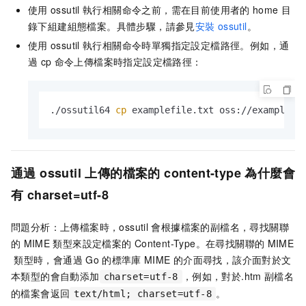
使用
ossutil
執行相關命令之前，需在目前使用者的
home
目
錄下組建組態檔案。具體步驟，請參見
安裝
ossutil
。
使用
ossutil
執行相關命令時單獨指定設定檔路徑。例如，通
過
cp
命令上傳檔案時指定設定檔路徑：
./ossutil64 
cp
 examplefile.txt oss://examplebu
通過
ossutil
上傳的檔案的
content-type
為什麼會
有
charset=utf-8
問題分析：上傳檔案時，ossutil
會根據檔案的副檔名，尋找關聯
的
MIME
類型來設定檔案的
Content-Type。在尋找關聯的
MIME
類型時，會通過
Go
的標準庫
MIME
的介面尋找，該介面對於文
本類型的會自動添加
，例如，對於.htm
副檔名
charset=utf-8
的檔案會返回
。
text/html; charset=utf-8