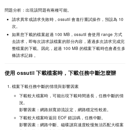
問題分析：出現該問題有兩種可能。
請求異常或請求失敗時，ossutil
會進行重試操作，預設為
10
次。
如果您下載的檔案超過
100 MB，ossutil
會使用
range
方式
去請求，即每次請求該檔案的部分內容，通過多次請求完成完
整檔案的下載。因此，超過
100 MB
的檔案下載時也會產生多
條請求記錄 。
使用
ossutil
下載檔案時，下載任務中斷怎麼辦
檔案下載任務中斷的情境與影響因素
下載較大檔案時，可能出現下載時間過長，任務中斷的情
況。
影響因素：網路頻寬節流設定，網路穩定性較差。
下載較大檔案時返回
EOF
錯誤碼，任務中斷。
影響因素：網路中斷、磁碟讀寫速度較慢無法匹配大檔案