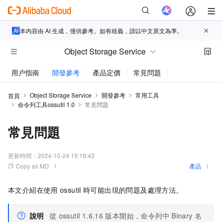
本內容由 AI 生成，僅供參考。如有歧義，請以中文原文為準。
Object Storage Service
用户指南
開發參考
產品定價
常見問題
動態與公告
Object Storage Service
開發參考
常用工具
首頁
命令列工具ossutil 1.0
常見問題
常見問題
更新時間：
2024-10-24 19:18:42
Copy as MD
產品
本文介紹在使用
ossutil
時可能出現的問題及處理方法。
說明
從
ossutil 1.6.16
版本開始，命令列中
Binary
名