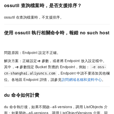
ossutil
查詢檔案時，是否支援排序？
ossutil
在查詢檔案時，不支援排序。
使用
ossutil
執行相關命令時，報錯
no such host
問題原因：Endpoint
設定不正確。
解決方案：正確設定
-e
參數，或者將
Endpoint
放入設定檔中。
其中，
-e
參數指定
Bucket
對應的
Endpoint，例如：
-e oss-
，Endpoint
中請不要添加其他欄
cn-shanghai.aliyuncs.com
位。各地區
Endpoint
詳情，請參見
訪問網域名稱和資料中心
。
du
命令如何計費
du
命令執行後，如果不開啟--all-versions，調用
ListObjects
介
面；如果開啟--all-versions，調用
ListObjectVersions
介面。同