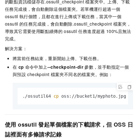
的斷點資訊檔儲存在
.ossutil_checkpoint
檔案夾中。上傳、下載
任務完成後，會自動刪除這個檔案夾。若單機運行超過一個
ossutil
執行個體，且都在進行上傳或下載任務，當其中一個
ossutil
的任務完成後，會自動刪除
.ossutil_checkpoint
檔案夾，
導致其它需要使用斷點續傳的
ossutil
任務進度超過
100%且無法
完成。
解決方案：
將當前任務結束，重新開始上傳、下載任務。
在
cp
命令中加上
--checkpoint-dir
參數，並手動指定一個
與預設
checkpoint
檔案夾不同名的檔案夾。例如：
./ossutil64 
cp
 oss://bucket1/myphoto.jpg  /d
使用
ossutil
發起單個檔案的下載請求，但
OSS
日
誌裡面有多條請求記錄