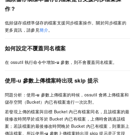
作？
低頻儲存或標準儲存的檔案支援同步檔案操作。關於同步檔案的
更多資訊，請參見
簡介
。
如何設定不覆蓋同名檔案
在
ossutil
執行命令中增加
-u
參數，則不會覆蓋同名檔案。
使用-u
參數上傳檔案時出現
skip
提示
問題分析：使用
-u
參數上傳檔案的時候，ossutil
會將上傳檔案和
儲存空間（Bucket）內已有檔案進行一次比對。
若發現上傳的檔案與目標
Bucket
內已有檔案同名，且該檔案的最
後修改時間早於或等於
Bucket
內已有檔案，上傳時會跳過該檔
案；若該檔案的最後修改時間晚於
Bucket
內已有檔案，則重新上
傳該檔案。所以使用
-u
參數上傳檔案時出現
skip
提示是正常現