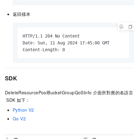
返回樣本
HTTP/1.1 204 No Content 

Date: Sun, 11 Aug 2024 17:45:00 GMT

Content-Length: 0
SDK
DeleteResourcePoolBucketGroupQoSInfo
介面所對應的各語言
SDK
如下：
Python V2
Go V2