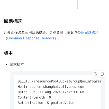
回應標頭
此介面僅涉及公用回應標頭。更多資訊，請參見
公用回應標頭
（Common Response Headers）
。
樣本
請求樣本
DELETE /?resourcePoolBucketGroupQosInfo&resourc
Host: oss-cn-shanghai.aliyuncs.com

Date: Sun, 11 Aug 2024 17:45:00 GMT

Content-Length: 0

Authorization: SignatureValue