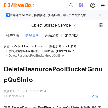
本內容由 AI 生成，僅供參考。如有歧義，請以中文原文為準。
Object Storage Service
用户指南
開發參考
產品定價
常見問題
動態與公告
Object Storage Service
開發參考
API參考
首頁
關於資源集區QoS操作
Bucket組（BucketGroup）
DeleteResourcePoolBucketGroupQoSInfo
DeleteResourcePoolBucketGrou
pQoSInfo
更新時間：
2025-05-27 17:02:54
Copy as MD
產品
調用
DeleteResourcePoolBucketGroupQoSInfo
刪除資源集區