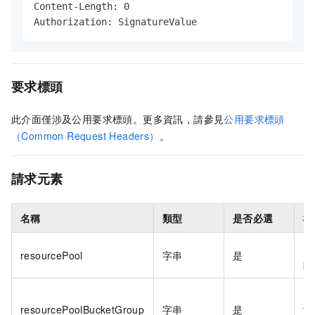
Content-Length: 0

Authorization: SignatureValue
要求標頭
此介面僅涉及公用要求標頭。更多資訊，請參見
公用要求標頭
（Common Request Headers）
。
請求元素
名稱
類型
是否必選
樣
re
resourcePool
字串
是
po
resourcePoolBucketGroup
字串
是
te