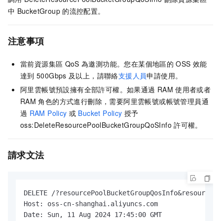
中
BucketGroup
的流控配置。
注意事項
當前資源集區
QoS
為邀測功能。您在某個地區的
OSS
效能
達到
500Gbps
及以上，請聯絡
支援人員
申請使用。
阿里雲帳號預設擁有全部許可權。如果通過
RAM
使用者或者
RAM
角色的方式進行刪除，需要阿里雲帳號或帳號管理員通
過
RAM Policy
或
Bucket Policy
授予
oss:DeleteResourcePoolBucketGroupQoSInfo
許可權。
請求文法
DELETE /?resourcePoolBucketGroupQosInfo&resourcePo
Host: oss-cn-shanghai.aliyuncs.com

Date: Sun, 11 Aug 2024 17:45:00 GMT
