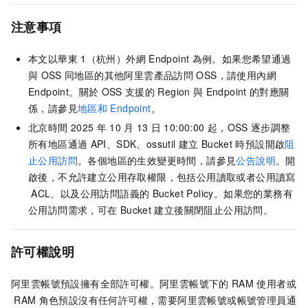
注意事項
本文以華東
1（杭州）外網
Endpoint
為例。如果您希望通過
與
OSS
同地區的其他阿里雲產品訪問
OSS，請使用內網
Endpoint。關於
OSS
支援的
Region
與
Endpoint
的對應關
係，請參見
地區和
Endpoint
。
北京時間
2025
年
10
月
13
日
10:00:00
起，OSS
逐步調整
所有地區通過
API、SDK、ossutil
建立
Bucket
時預設開啟
阻
止公用訪問
。各個地區的生效變更時間，請參見
公告說明
。開
啟後，不允許建立公用存取權限，包括公用讀取或者公用讀寫
ACL、以及公用訪問語義的
Bucket Policy。如果您的業務有
公用訪問需求，可在
Bucket
建立後關閉阻止公用訪問。
許可權說明
阿里雲帳號預設擁有全部許可權。阿里雲帳號下的
RAM
使用者或
RAM
角色預設沒有任何許可權，需要阿里雲帳號或帳號管理員通