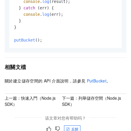
console
.
log
(result);

  } 
catch
 (err) {

console
.
log
(err);

  }

}

putBucket
();        
相關文檔
關於建立儲存空間的
API
介面說明，請參見
PutBucket
。
上一篇：
快速入門（Node.js
下一篇：
列舉儲存空間（Node.js
SDK）
SDK）
该文章对您有帮助吗？
反饋