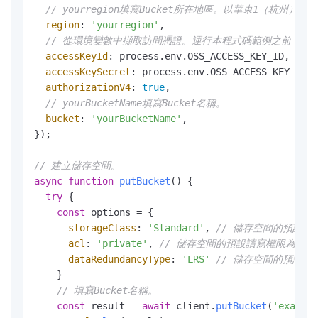
// yourregion填寫Bucket所在地區。以華東1（杭州）為例，R
region
: 
'yourregion'
,

// 從環境變數中擷取訪問憑證。運行本程式碼範例之前，請確保已設定環境
accessKeyId
: process.
env
.
OSS_ACCESS_KEY_ID
,

accessKeySecret
: process.
env
.
OSS_ACCESS_KEY_SECR
authorizationV4
: 
true
,

// yourBucketName填寫Bucket名稱。
bucket
: 
'yourBucketName'
,

});

// 建立儲存空間。
async
function
putBucket
(
) {

try
 {

const
 options = {

storageClass
: 
'Standard'
, 
// 儲存空間的預設儲存
acl
: 
'private'
, 
// 儲存空間的預設讀寫權限為私人，
dataRedundancyType
: 
'LRS'
// 儲存空間的預設資
    }

// 填寫Bucket名稱。
const
 result = 
await
 client.
putBucket
(
'example