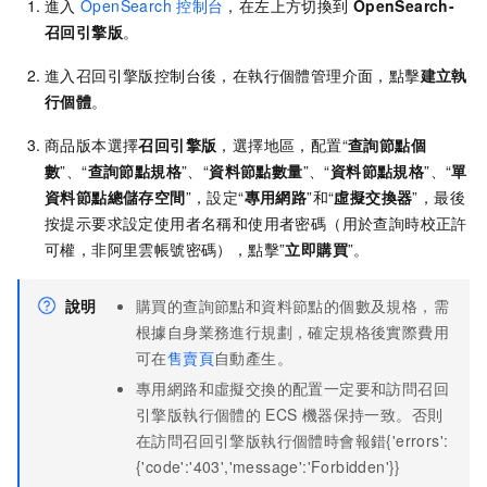
進入
OpenSearch
控制台
，在左上方切換到
OpenSearch-
召回引擎版
。
進入召回引擎版控制台後，在執行個體管理介面，點擊
建立執
行個體
。
商品版本選擇
召回引擎版
，選擇地區，配置“
查詢節點個
數
”、“
查詢節點規格
”、“
資料節點數量
”、“
資料節點規格
”、“
單
資料節點總儲存空間
”，設定“
專用網路
”和“
虛擬交換器
”，最後
按提示要求設定使用者名稱和使用者密碼（用於查詢時校正許
可權，非阿里雲帳號密碼），點擊”
立即購買
”。
說明
購買的查詢節點和資料節點的個數及規格，需
根據自身業務進行規劃，確定規格後實際費用
可在
售賣頁
自動產生。
專用網路和虛擬交換的配置一定要和訪問召回
引擎版執行個體的
ECS
機器保持一致。否則
在訪問召回引擎版執行個體時會報錯{'errors':
{'code':'403','message':'Forbidden'}}