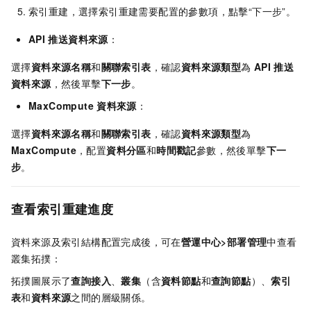
索引重建，選擇索引重建需要配置的參數項，點擊“下一步”。
API
推送資料來源
：
選擇
資料來源名稱
和
關聯索引表
，確認
資料來源類型
為
API
推送
資料來源
，然後單擊
下一步
。
MaxCompute
資料來源
：
選擇
資料來源名稱
和
關聯索引表
，確認
資料來源類型
為
MaxCompute
，配置
資料分區
和
時間戳記
參數，然後單擊
下一
步
。
查看索引重建進度
資料來源及索引結構配置完成後，可在
營運中心>部署管理
中查看
叢集拓撲：
拓撲圖展示了
查詢接入
、
叢集
（含
資料節點
和
查詢節點
）、
索引
表
和
資料來源
之間的層級關係。