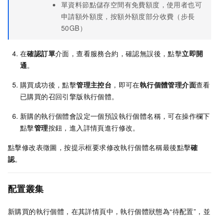
單資料節點儲存空間有免費額度，使用者也可
申請額外額度，按額外額度部分收費（步長
50GB）
在
確認訂單
介面，查看服務合約，確認無誤後，點擊
立即開
通
。
購買成功後，點擊
管理主控台
，即可在
執行個體管理介面
查看
已購買的召回引擎版執行個體。
新購的執行個體會設定一個預設執行個體名稱，可在操作欄下
點擊
管理
按鈕，進入詳情頁進行修改。
點擊修改表徵圖，按提示框要求修改執行個體名稱最後點擊
確
認
。
配置叢集
新購買的執行個體，在其詳情頁中，執行個體狀態為“待配置”，並