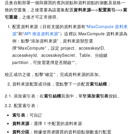
且會自動部署一個與購買的查詢節點和資料節點的個數及規格一
致的空叢集，之後需要為該叢集配置
資料來源--->配置索引--->索
引重建
，之後才可正常搜尋。
配置資料來源（目前支援的資料來源有“
MaxCompute
資料來
源
”和“
API
推送資料來源
”）這裡以
MaxCompute
資料來源為
例：點擊“添加資料來源”，資料來源類型選
擇“MaxCompute”，設定
project、accesskeyID、
accesskeyId、accesskeySecret、Table、分組鍵
partition，可按需選擇是否開啟“
”。
校正成功之後，點擊“確定”，完成資料來源的添加。
資料來源配置成功後，需點擊下一步配置
索引結構
：
2.1. 添加索引表：在
索引結構
頁面中，單擊
添加索引表
按鈕。
2.2. 配置索引表：
索引表
：可自訂
資料來源
：選擇 1 中配置的資料來源
資料分區
：根據使用者購買的資料節點個數進行配置