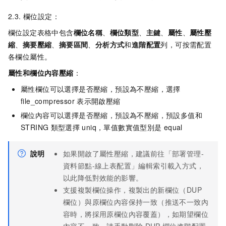
2.3. 欄位設定：
欄位設定表格中包含
欄位名稱
、
欄位類型
、
主鍵
、
屬性
、
屬性壓
縮
、
摘要壓縮
、
摘要區間
、
分析方式
和
進階配置
列，可按需配置
各欄位屬性。
屬性和欄位內容壓縮
：
屬性欄位可以選擇是否壓縮，預設為不壓縮，選擇
file_compressor
表示開啟壓縮
欄位內容可以選擇是否壓縮，預設為不壓縮，預設多值和
STRING
類型選擇
uniq，單值數實值型別是
equal
說明
如果開啟了屬性壓縮，建議前往「部署管理-
資料節點-線上表配置」編輯索引載入方式，
以此降低對效能的影響。
支援複製欄位操作，複製出的新欄位（DUP
欄位）與原欄位內容保持一致（推送不一致內
容時，將採用原欄位內容覆蓋），如期望欄位