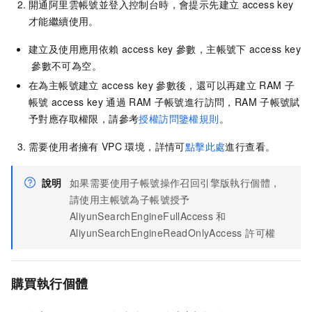
開通阿里雲帳號並登入控制台時，會提示先建立
access key
才能繼續使用。
建立及使用應用依賴
access key
參數，主帳號下
access key
參數不可為空。
在為主帳號建立
access key
參數後，還可以再建立
RAM
子
帳號
access key
通過
RAM
子帳號進行訪問，RAM
子帳號賦
予對應存取權限，請參考
授權訪問鑒權規則
。
需要使用者擁有
VPC
環境，詳情可
點擊此處
進行查看。
說明
如果需要使用子帳號操作召回引擎版執行個體，
請使用主帳號為子帳號授予
AliyunSearchEngineFullAccess
和
AliyunSearchEngineReadOnlyAccess 許可權
購買執行個體