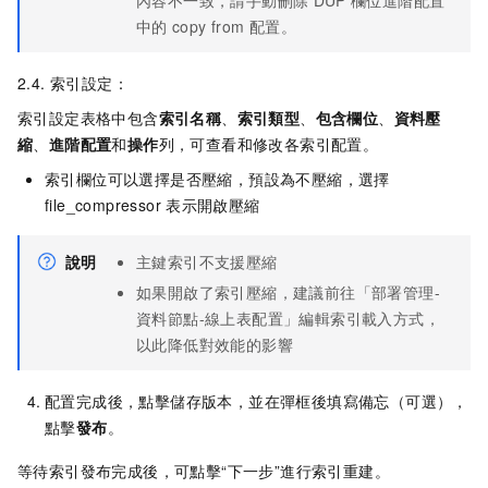
內容不一致，請手動刪除
DUP
欄位進階配置
中的
copy from
配置。
2.4. 索引設定：
索引設定表格中包含
索引名稱
、
索引類型
、
包含欄位
、
資料壓
縮
、
進階配置
和
操作
列，可查看和修改各索引配置。
索引欄位可以選擇是否壓縮，預設為不壓縮，選擇
file_compressor
表示開啟壓縮
說明
主鍵索引不支援壓縮
如果開啟了索引壓縮，建議前往「部署管理-
資料節點-線上表配置」編輯索引載入方式，
以此降低對效能的影響
配置完成後，點擊儲存版本，並在彈框後填寫備忘（可選），
點擊
發布
。
等待索引發布完成後，可點擊“下一步”進行索引重建。