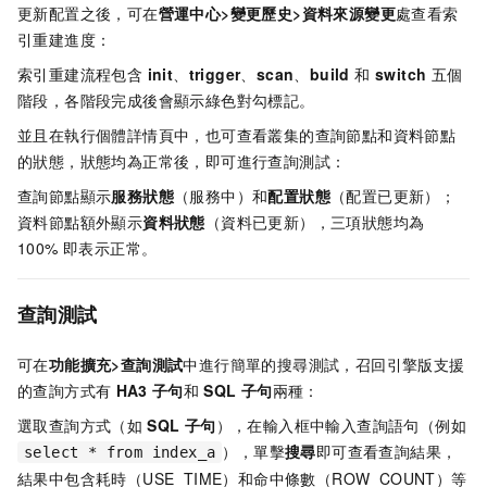
更新配置之後，可在
營運中心>變更歷史>資料來源變更
處查看索
引重建進度：
索引重建流程包含
init
、
trigger
、
scan
、
build
和
switch
五個
階段，各階段完成後會顯示綠色對勾標記。
並且在執行個體詳情頁中，也可查看叢集的查詢節點和資料節點
的狀態，狀態均為正常後，即可進行查詢測試：
查詢節點顯示
服務狀態
（服務中）和
配置狀態
（配置已更新）；
資料節點額外顯示
資料狀態
（資料已更新），三項狀態均為
100% 即表示正常。
查詢測試
可在
功能擴充>查詢測試
中進行簡單的搜尋測試，召回引擎版支援
的查詢方式有
HA3
子句
和
SQL
子句
兩種：
選取查詢方式（如
SQL
子句
），在輸入框中輸入查詢語句（例如
），單擊
搜尋
即可查看查詢結果，
select * from index_a
結果中包含耗時（USE_TIME）和命中條數（ROW_COUNT）等