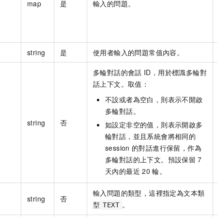
map
是
輸入的問題。
string
是
使用者輸入的問題常值內容。
多輪對話的會話
ID，用於標識多輪對
話上下文。取值：
不設或者為空白，則表示不開啟
多輪對話。
n
string
否
如設定非空的值，則表示開啟多
輪對話，並且系統會將相同的
session
的對話進行保留，作為
多輪對話的上下文。預設保留
7
天內的最近
20
輪。
輸入問題的類型，這裡指定為文本類
string
否
型
。
TEXT