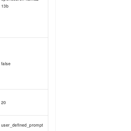
13b
false
20
user_defined_prompt