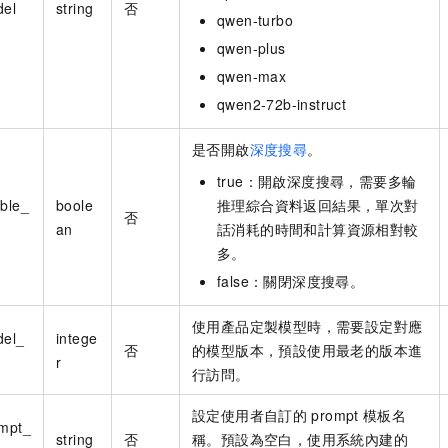
del
string
否
qwen-turbo
qwen-plus
qwen-max
qwen2-72b-instruct
是否開啟
深度搜尋
。
true：開啟深度搜尋，需要多輪
able_
boole
推理綜合資料返回結果，單次對
否
an
話消耗的時間和計算資源相對較
多。
false：關閉深度搜尋。
使用產品定製模型時，需要設定對應
del_
intege
否
的模型版本，預設使用最老的版本進
r
行訪問。
設定使用者自訂的
prompt
模板名
ompt_
string
否
稱。預設為空白，使用系統內建的