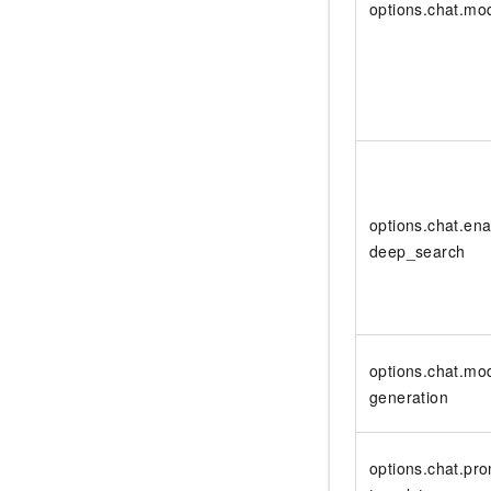
options.chat.mo
options.chat.en
deep_search
options.chat.mo
generation
options.chat.pr