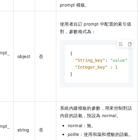
prompt
模板。
使用者自訂
prompt
中配置的索引值
對，參數格式為：
ompt_
{
object
否
"String_key"
:
"value"
,
"Integer_key"
:
1
}
系統內建模板的參數，用來控制對話
內容的語氣，預設為
normal。
normal：無。
ompt_
string
否
polite：使用和藹和禮貌的語氣。