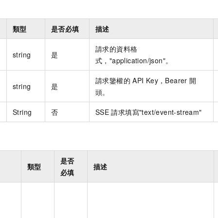
類型
是否必填
描述
請求的資料格
string
是
式，"application/json"。
請求鑒權的
API Key，Bearer
開
string
是
頭。
String
否
SSE
請求填寫"text/event-stream"
是否
類型
描述
必填