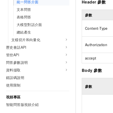
Header
參數
統一問答介面
文本問答
參數
表格問答
大模型對話介面
Content-Type
總結產生
文檔切片和向量化
Authorization
歷史會話API
管控API
accept
問答參數說明
Body
參數
資料擷取
錯誤碼說明
使用限制
參數
視頻專區
智能問答版視頻介紹