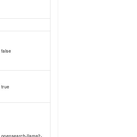
false
true
opensearch-llama2-