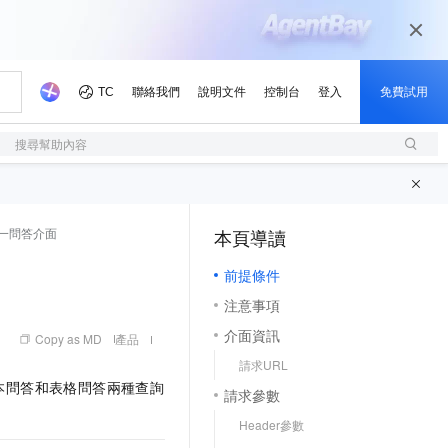
搜尋幫助內容
一問答介面
本頁導讀
（1, M）
前提條件
注意事項
介面資訊
Copy as MD
產品
請求URL
文本問答和表格問答兩種查詢
請求參數
Header參數