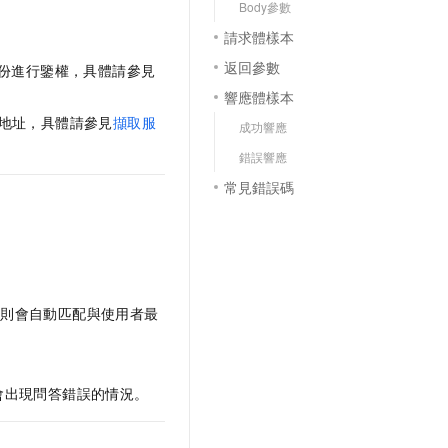
Body參數
請求體樣本
返回參數
份進行鑒權，具體請參見
響應體樣本
地址，具體請參見
擷取服
成功響應
錯誤響應
常見錯誤碼
，則會自動匹配與使用者最
會出現問答錯誤的情況。