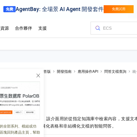
OpenSearch-LLM智能問答版
開發指南
應用操作API
問答文檔查詢
統
介面
 19:01:14
ltiSearch 統一問答介面。該介面用於從指定知識庫中檢索內容，支援
一個介面同時完成對結構化表格和非結構化文檔的智能問答。
的全部系列、模組或功
區塊回到產品主頁，幫助