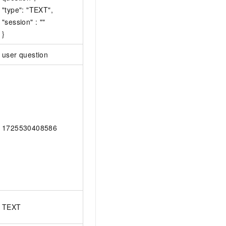
"type": "TEXT",
"session" : ""
}
user question
1725530408586
TEXT