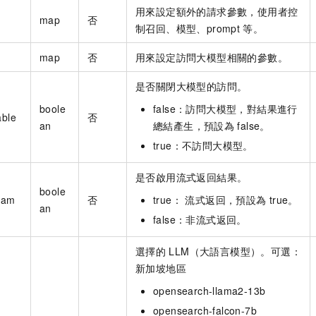
用來設定額外的請求參數，使用者控
map
否
制召回、模型、prompt
等。
map
否
用來設定訪問大模型相關的參數。
是否關閉大模型的訪問。
boole
false：訪問大模型，對結果進行
able
否
an
總結產生，預設為
false。
true：不訪問大模型。
是否啟用流式返回結果。
boole
ream
否
true： 流式返回，預設為
true。
an
false：非流式返回。
選擇的
LLM（大語言模型）。可選：
新加坡地區
opensearch-llama2-13b
opensearch-falcon-7b