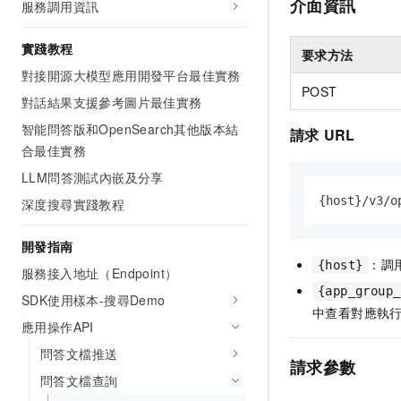
介面資訊
服務調用資訊
實踐教程
要求方法
對接開源大模型應用開發平台最佳實務
POST
對話結果支援參考圖片最佳實務
智能問答版和OpenSearch其他版本結
請求
URL
合最佳實務
LLM問答測試內嵌及分享
{
host
}
/v3/o
深度搜尋實踐教程
開發指南
：調
{host}
服務接入地址（Endpoint）
{app_group_
SDK使用樣本-搜尋Demo
中查看對應執
應用操作API
問答文檔推送
請求參數
問答文檔查詢