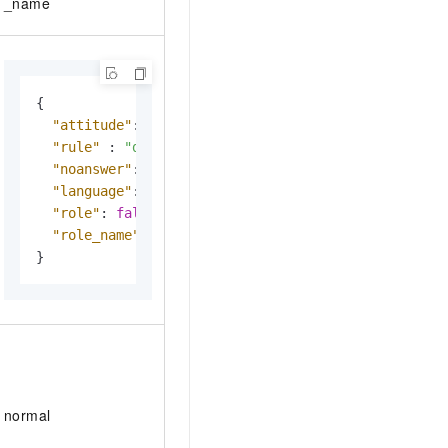
_name
{
"attitude"
:
"normal"
,
"rule"
:
"detailed"
,
"noanswer"
:
"sorry"
,
"language"
:
"Chinese"
,
"role"
:
false
,
"role_name"
:
"AI小助手"
,
}
normal