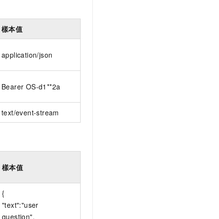
樣本值
application/json
Bearer OS-d1**2a
text/event-stream
樣本值
{
"text":"user
question",