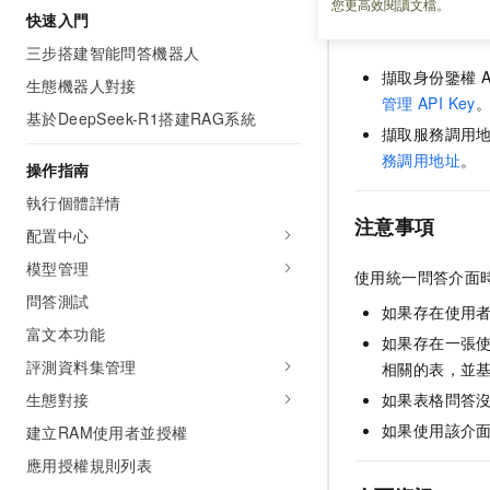
您更高效閱讀文檔。
快速入門
前提條件
三步搭建智能問答機器人
擷取身份鑒權
生態機器人對接
管理
API Key
基於DeepSeek-R1搭建RAG系統
擷取服務調用
務調用地址
。
操作指南
執行個體詳情
注意事項
配置中心
模型管理
使用統一問答介面
問答測試
如果存在使用
富文本功能
如果存在一張
評測資料集管理
相關的表，並
生態對接
如果表格問答
如果使用該介
建立RAM使用者並授權
應用授權規則列表