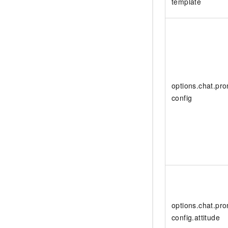
template
options.chat.pr
config
options.chat.pr
config.attitude