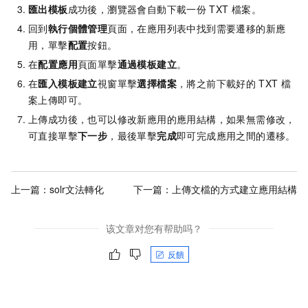
匯出模板
成功後，瀏覽器會自動下載一份
TXT
檔案。
回到
執行個體管理
頁面，在應用列表中找到需要遷移的新應
用，單擊
配置
按鈕。
在
配置應用
頁面單擊
通過模板建立
。
在
匯入模板建立
視窗單擊
選擇檔案
，將之前下載好的
TXT
檔
案上傳即可。
上傳成功後，也可以修改新應用的應用結構，如果無需修改，
可直接單擊
下一步
，最後單擊
完成
即可完成應用之間的遷移。
上一篇：
solr文法轉化
下一篇：
上傳文檔的方式建立應用結構
该文章对您有帮助吗？
反饋