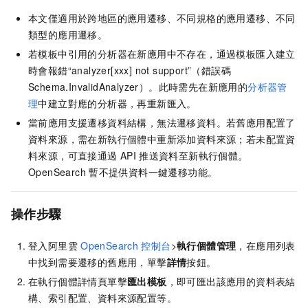
本文僅適用於跨地區的應用遷移、不同規格的應用遷移、不同
類型的應用遷移。
若模板中引用的分析器在新應用中不存在，通過模板匯入建立
時會報錯“analyzer[xxx] not support”（錯誤碼
Schema.InvalidAnalyzer）。此時需先在新應用的
分析器管
理
中建立對應的分析器，再重新匯入。
當前應用支援遷移資料結構，無法遷移資料。若舊應用配置了
資料來源，需在新執行個體中重新添加資料來源；若未配置資
料來源，可直接通過
API
推送資料至新執行個體。
OpenSearch
暫不提供資料一鍵遷移功能。
操作步驟
登入阿里雲
OpenSearch
控制台
>
執行個體管理
，在應用列表
中找到需要遷移的舊應用，單擊
詳情
按鈕。
在執行個體詳情頁單擊
匯出模板
，即可匯出該應用的資料表結
構、索引配置、資料來源配置等。