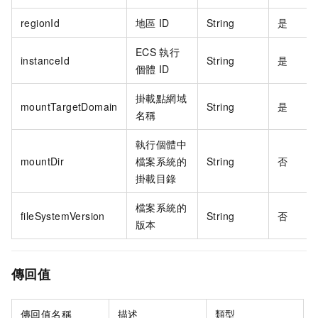
regionId
地區
ID
String
是
ECS
執行
instanceId
String
是
個體
ID
掛載點網域
mountTargetDomain
String
是
名稱
執行個體中
mountDir
檔案系統的
String
否
掛載目錄
檔案系統的
fileSystemVersion
String
否
版本
傳回值
傳回值名稱
描述
類型