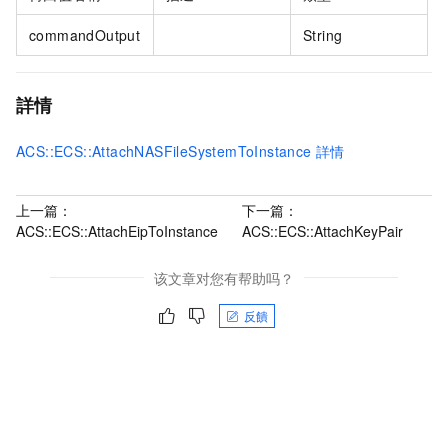
commandOutput
String
詳情
ACS::ECS::AttachNASFileSystemToInstance
詳情
上一篇：
下一篇：
ACS::ECS::AttachEipToInstance
ACS::ECS::AttachKeyPair
该文章对您有帮助吗？
反饋