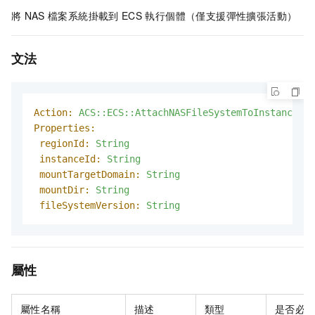
將
NAS
檔案系統掛載到
ECS
執行個體（僅支援彈性擴張活動）
文法
Action:
ACS::ECS::AttachNASFileSystemToInstance
Properties:
regionId:
String
instanceId:
String
mountTargetDomain:
String
mountDir:
String
fileSystemVersion:
String
屬性
屬性名稱
描述
類型
是否必