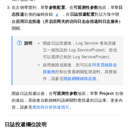
在左側導覽列，單擊
参数配置
。在
可观测性参数
地區，單擊
日
志投递
右側的編輯按鈕
，在
日誌投遞配置
對話方塊中開
啟
启用日志投递（开启后网关的访问日志会投递到日志服务）
開關。
說明
開啟日誌投遞後，Log Service
會為您建
立一個預設的
Log ServiceProject。您也
可以選擇已有的
Log ServiceProject。
啟用鏈路追蹤後，您可以在
阿里雲鏈路追
蹤服務
控制台查看網關監測資料。具體操
作，請參見
開啟網關鏈路追蹤
。
開啟日誌投遞以後，在
可观测性参数
地區，單擊
Project
右側
的連結，系統會自動跳轉到該網關對應投遞的日誌庫。更多內
容，請參見
查詢與分析快速指引
。
日誌投遞欄位說明