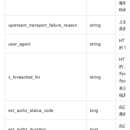
服務
時兩
上遊
upstream_transport_failure_reason
string
原因
HTTP
user_agent
string
的
Us
HTTP
的
x-
forw
x_forwarded_for
string
for
表示
端真
自訂
ext_authz_status_code
long
應碼
自訂
ext_authz_duration
long