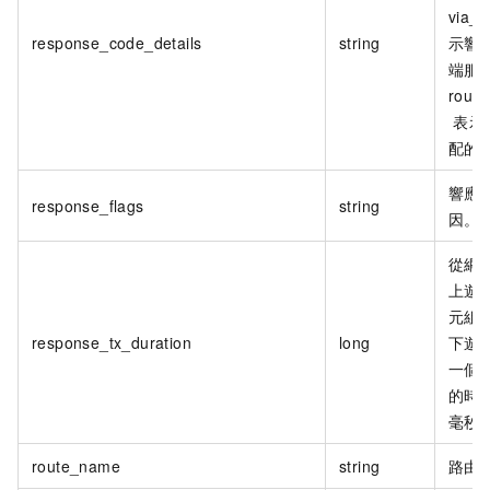
via_u
response_code_details
string
示響
端服
route
表示
配的
響應
response_flags
string
因。
從網
上遊
元組
response_tx_duration
long
下遊
一個
的時
毫秒
route_name
string
路由