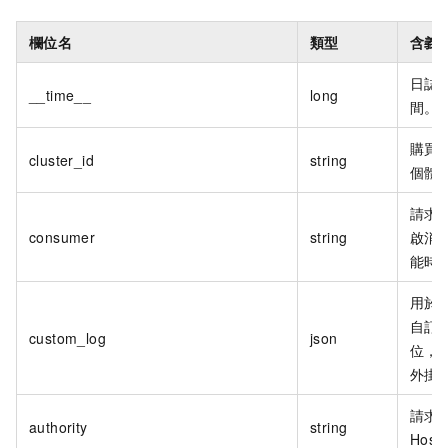
欄位名
類型
含義
日誌
__time__
long
間。
購買
cluster_id
string
個體
請求
consumer
string
啟消
能時
用於
自訂
custom_log
json
位，
外掛
請求
authority
string
Host