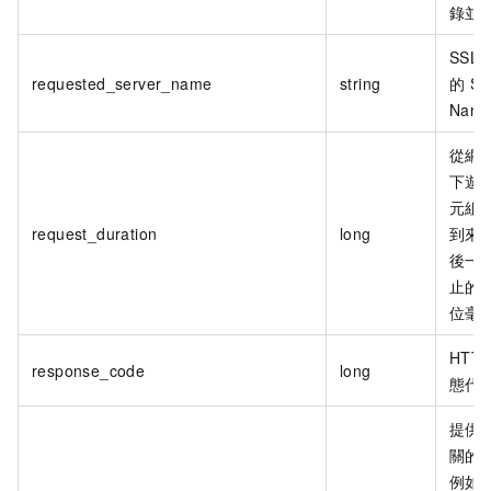
錄並
SSL
requested_server_name
string
的
Se
Nam
從網
下遊
元組
request_duration
long
到來
後一
止的
位毫
HTT
response_code
long
態代
提供
關的
例如