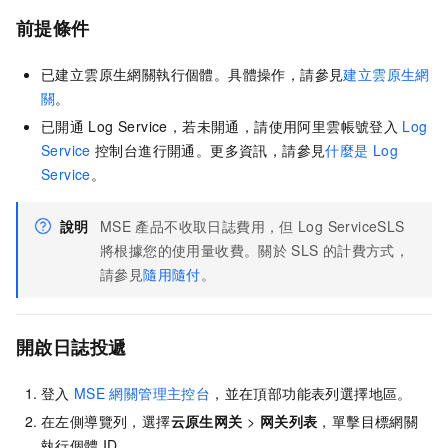
前提條件
已建立雲原生網關執行個體。具體操作，請參見
建立雲原生網
關
。
已開通
Log Service，若未開通，請使用阿里雲帳號登入
Log
Service
控制台進行開通。更多資訊，請參見
什麼是
Log
Service
。
說明
MSE
產品不收取日誌費用，但
Log ServiceSLS
將根據您的使用量收費。關於
SLS
的計費方式，
請參見
隨用隨付
。
開啟日誌投遞
登入
MSE
網關管理主控台
，並在頂部功能表列選擇地區。
在左側導覽列，選擇
云原生网关
>
网关列表
，單擊目標網關
執行個體
ID。