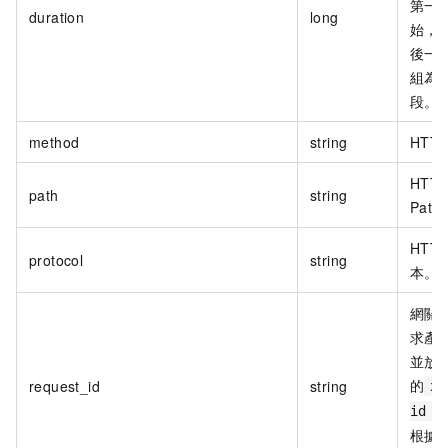
第一
duration
long
始，
後一
組為
段。
method
string
HTT
HTT
path
string
Path
HTT
protocol
string
本。
網關
求產
並放
的
request_id
string
x-
中
id
根據