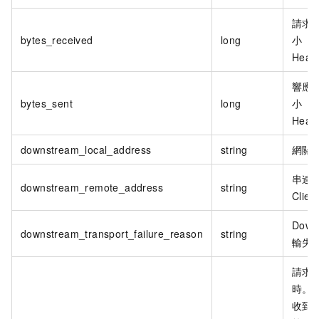
請求
bytes_received
long
小（
Hea
響應
bytes_sent
long
小（
Hea
downstream_local_address
string
網關
串連
downstream_remote_address
string
Clien
Down
downstream_transport_failure_reason
string
輸失
請求
時。
收到