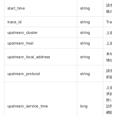
請求
start_time
string
格式：
trace_id
string
Trac
upstream_cluster
string
上遊
upstream_host
string
上遊
本地
upstream_local_address
string
地址
請求
upstream_protocol
string
的協
上遊
求的
秒）
upstream_service_time
long
訪問
網路