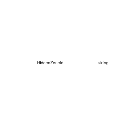
HiddenZoneId
string