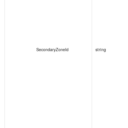
SecondaryZoneId
string