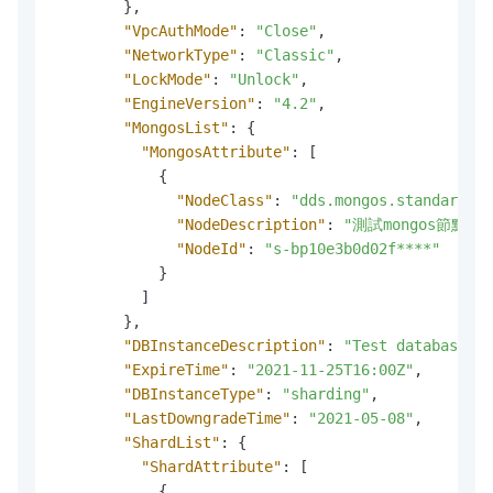
}
,
"VpcAuthMode"
:
"Close"
,
"NetworkType"
:
"Classic"
,
"LockMode"
:
"Unlock"
,
"EngineVersion"
:
"4.2"
,
"MongosList"
:
{
"MongosAttribute"
:
[
{
"NodeClass"
:
"dds.mongos.standard"
,
"NodeDescription"
:
"測試mongos節點"
,
"NodeId"
:
"s-bp10e3b0d02f****"
}
]
}
,
"DBInstanceDescription"
:
"Test database"
,
"ExpireTime"
:
"2021-11-25T16:00Z"
,
"DBInstanceType"
:
"sharding"
,
"LastDowngradeTime"
:
"2021-05-08"
,
"ShardList"
:
{
"ShardAttribute"
:
[
{