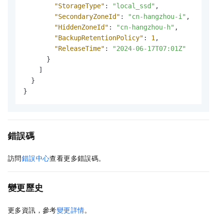
"StorageType"
:
"local_ssd"
,
"SecondaryZoneId"
:
"cn-hangzhou-i"
,
"HiddenZoneId"
:
"cn-hangzhou-h"
,
"BackupRetentionPolicy"
:
1
,
"ReleaseTime"
:
"2024-06-17T07:01Z"
}
]
}
}
錯誤碼
訪問
錯誤中心
查看更多錯誤碼。
變更歷史
更多資訊，參考
變更詳情
。