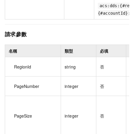
acs:dds:{#reg
{#accountId}:d
請求參數
名稱
類型
必填
地
RegionId
string
否
I
頁
PageNumber
integer
否
PageSize
integer
否