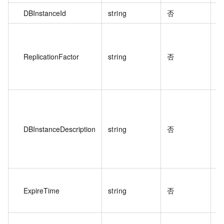
DBInstanceId
string
否
執
ReplicationFactor
string
否
DBInstanceDescription
string
否
執
ExpireTime
string
否
d