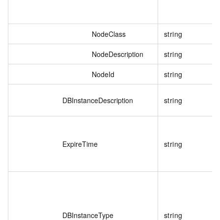
NodeClass
string
NodeDescription
string
NodeId
string
DBInstanceDescription
string
ExpireTime
string
DBInstanceType
string