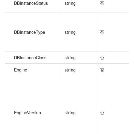
DBInstanceStatus
string
否
DBInstanceType
string
否
DBInstanceClass
string
否
Engine
string
否
EngineVersion
string
否