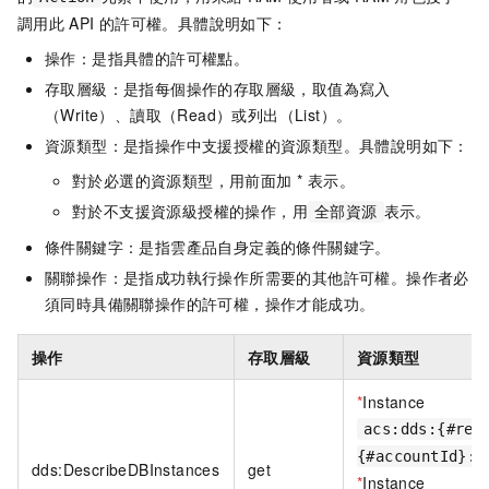
調用此
API
的許可權。具體說明如下：
操作：是指具體的許可權點。
存取層級：是指每個操作的存取層級，取值為寫入
（Write）、讀取（Read）或列出（List）。
資源類型：是指操作中支援授權的資源類型。具體說明如下：
對於必選的資源類型，用前面加 * 表示。
對於不支援資源級授權的操作，用
表示。
全部資源
條件關鍵字：是指雲產品自身定義的條件關鍵字。
關聯操作：是指成功執行操作所需要的其他許可權。操作者必
須同時具備關聯操作的許可權，操作才能成功。
操作
存取層級
資源類型
*
Instance
acs:dds:{#reg
{#accountId}:d
dds:DescribeDBInstances
get
*
Instance