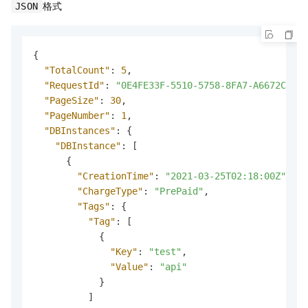
格式
JSON
{
"TotalCount"
:
5
,
"RequestId"
:
"0E4FE33F-5510-5758-8FA7-A6672CDE**
"PageSize"
:
30
,
"PageNumber"
:
1
,
"DBInstances"
:
{
"DBInstance"
:
[
{
"CreationTime"
:
"2021-03-25T02:18:00Z"
,
"ChargeType"
:
"PrePaid"
,
"Tags"
:
{
"Tag"
:
[
{
"Key"
:
"test"
,
"Value"
:
"api"
}
]