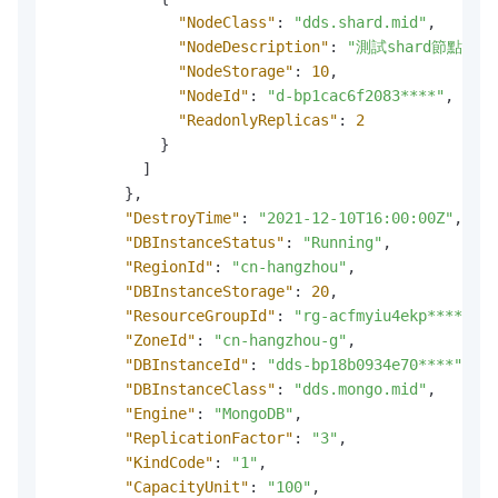
"NodeClass"
:
"dds.shard.mid"
,
"NodeDescription"
:
"測試shard節點"
,
"NodeStorage"
:
10
,
"NodeId"
:
"d-bp1cac6f2083****"
,
"ReadonlyReplicas"
:
2
}
]
}
,
"DestroyTime"
:
"2021-12-10T16:00:00Z"
,
"DBInstanceStatus"
:
"Running"
,
"RegionId"
:
"cn-hangzhou"
,
"DBInstanceStorage"
:
20
,
"ResourceGroupId"
:
"rg-acfmyiu4ekp****"
,
"ZoneId"
:
"cn-hangzhou-g"
,
"DBInstanceId"
:
"dds-bp18b0934e70****"
,
"DBInstanceClass"
:
"dds.mongo.mid"
,
"Engine"
:
"MongoDB"
,
"ReplicationFactor"
:
"3"
,
"KindCode"
:
"1"
,
"CapacityUnit"
:
"100"
,