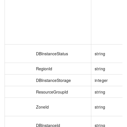
DBInstanceStatus
string
RegionId
string
DBInstanceStorage
integer
ResourceGroupId
string
ZoneId
string
DBInstanceId
string