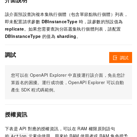
介面說明
該介面預設查詢複本集執行個體（包含單節點執行個體）列表，
即未配置請求參數
DBInstanceType
時，該參數的預設值為
replicate
。如果您需要查詢分區叢集執行個體列表，請配置
DBInstanceType
的值為
sharding
。
調試
調試
您可以在
OpenAPI Explorer
中直接運行該介面，免去您計
算簽名的困擾。運行成功後，OpenAPI Explorer
可以自動
產生
SDK
程式碼範例。
授權資訊
下表是
API
對應的授權資訊，可以在
RAM
權限原則語句
的
元素中使用，用來給
RAM
使用者或
RAM
角色授予
Action