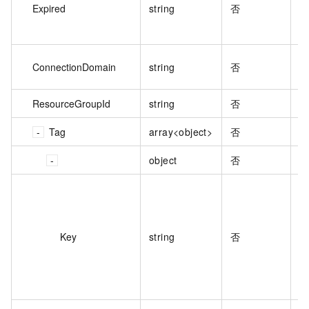
Expired
string
否
ConnectionDomain
string
否
D
ResourceGroupId
string
否
資
Tag
array<object>
否
object
否
執
Key
string
否