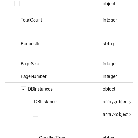
object
TotalCount
integer
RequestId
string
PageSize
integer
PageNumber
integer
DBInstances
object
DBInstance
array<object>
array<object>
CreationTime
string