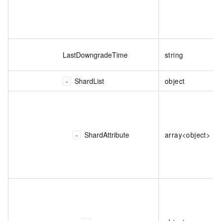
LastDowngradeTime
string
ShardList
object
ShardAttribute
array<object>