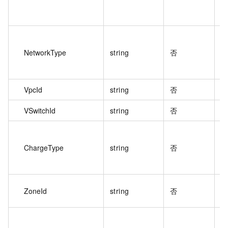
NetworkType
string
否
VpcId
string
否
專
VSwitchId
string
否
專
ChargeType
string
否
可
ZoneId
string
否
面