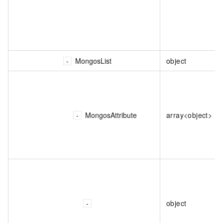
MongosList
object
MongosAttribute
array<object>
object