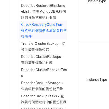
RestoreType
DescribeRestoreDBInstanc
eList - 查詢MongoDB執行個
體的備份恢複執行個體
CheckRecoveryCondition -
檢查執行個體是否滿足資料恢
複條件
TransferClusterBackup - 切
換至叢集備份模式
DescribeClusterBackups -
查詢叢集備份組列表
DescribeClusterRecoverTim
e
InstanceType
DescribeBackupStorage -
查詢執行個體的備份使用量
DescribeBackupTasks - 查
詢執行個體進行中的備份任務