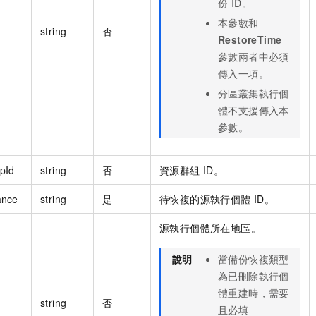
份 ID。
本參數和
string
否
RestoreTime
參數兩者中必須
傳入一項。
分區叢集執行個
體不支援傳入本
參數。
pId
string
否
資源群組 ID。
ance
string
是
待恢複的源執行個體 ID。
源執行個體所在地區。
說明
當備份恢複類型
為已刪除執行個
體重建時，需要
string
否
且必填