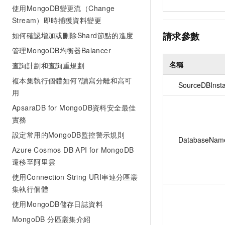
使用MongoDB變更流（Change
Stream）即時捕獲資料變更
請求參數
如何確認增加或刪除Shard節點的進度
管理MongoDB均衡器Balancer
名稱
查詢計劃和查詢重規劃
複本集執行個體如何?讀寫分離和高可
SourceDBInst
用
ApsaraDB for MongoDB資料安全最佳
實務
設定常用的MongoDB監控警示規則
DatabaseNam
Azure Cosmos DB API for MongoDB
遷移至阿里雲
使用Connection String URI串連分區叢
集執行個體
使用MongoDB儲存日誌資料
MongoDB 分區叢集介紹