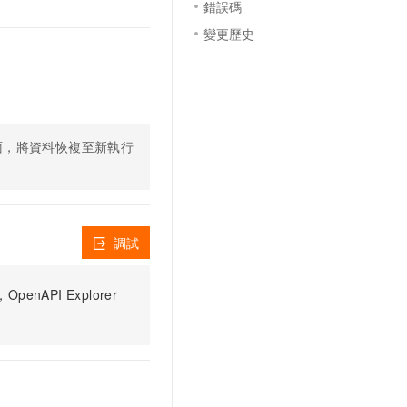
錯誤碼
變更歷史
，將資料恢複至新執行
調試
PI Explorer