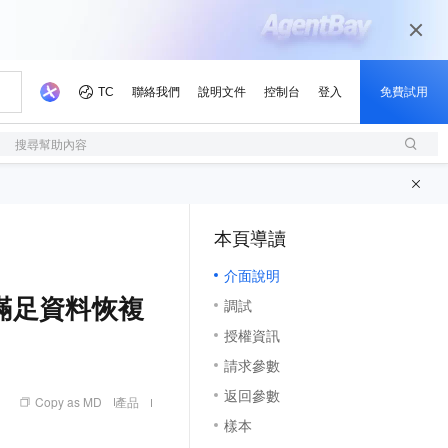
搜尋幫助內容
本頁導讀
（1, M）
介面說明
是否滿足資料恢複
調試
授權資訊
請求參數
返回參數
Copy as MD
產品
樣本