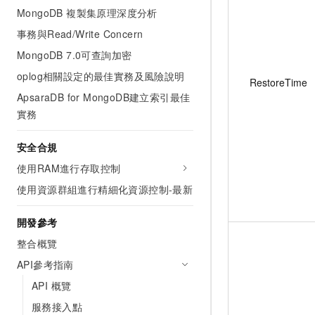
MongoDB 複製集原理深度分析
事務與Read/Write Concern
MongoDB 7.0可查詢加密
oplog相關設定的最佳實務及風險說明
RestoreTime
ApsaraDB for MongoDB建立索引最佳
實務
安全合規
使用RAM進行存取控制
使用資源群組進行精細化資源控制-最新
開發參考
整合概覽
API參考指南
API 概覽
服務接入點