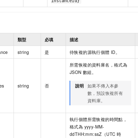
instanceId}
類型
必填
描述
ance
string
是
待恢複的源執行個體 ID。
所需恢複的資料庫名，格式為
JSON 數組。
es
string
否
說明
如果不傳入本參
數，預設恢複所有
資料庫。
執行個體所需恢複的時間點，
格式為 yyyy-MM-
ddTHH:mm:ssZ（UTC 時