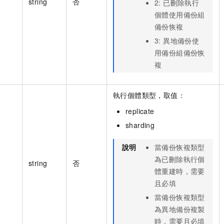
string
否
2: 已刪除執行
個體使用備份組
備份恢複
3: 異地備份使
用備份組備份恢
複
執行個體類型，取值：
replicate
sharding
說明
當備份恢複類型
為已刪除執行個
string
否
體重建時，需要
且必填
當備份恢複類型
為異地備份複製
時，需要且必填