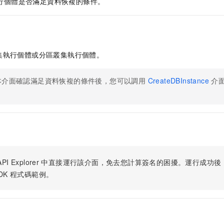
行個體是否滿足資料恢複的條件。
集執行個體或分區叢集執行個體。
本介面確認滿足資料恢複的條件後，您可以調用
CreateDBInstance
介面
。
PI Explorer
中直接運行該介面，免去您計算簽名的困擾。運行成功後，OpenA
DK
程式碼範例。