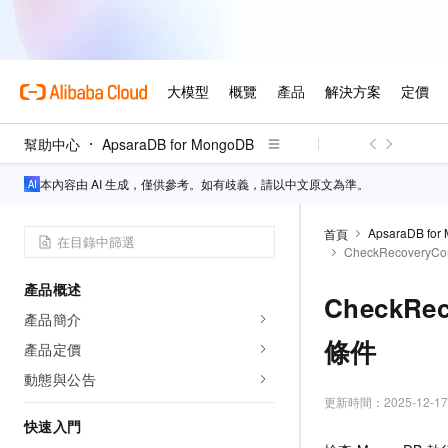
幫助中心
ApsaraDB for MongoDB
本內容由 AI 生成，僅供參考。如有歧義，請以中文原文為準。
ApsaraDB for
首頁
CheckRecover
產品概述
CheckR
產品簡介
條件
產品定價
動態與公告
更新時間：
2025-12-17
快速入門