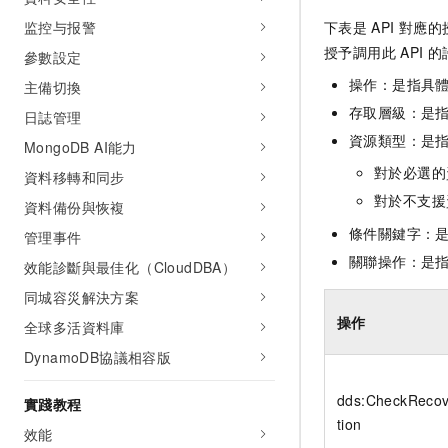
监控与报警
下表是
API
對應的
授予調用此
API
的
參數設定
操作：是指具
主備切換
存取層級：是指
日誌管理
資源類型：是
MongoDB AI能力
對於必選的
資料移轉和同步
對於不支援
資料備份與恢複
條件關鍵字：
管理事件
關聯操作：是
效能診斷與最佳化（CloudDBA）
同城容災解決方案
操作
全球多活資料庫
DynamoDB協議相容版
dds:CheckRecov
實踐教程
tion
效能