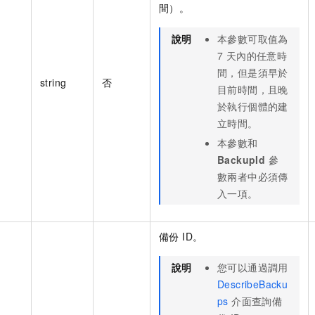
間）。
說明
本參數可取值為
7 天內的任意時
間，但是須早於
string
否
目前時間，且晚
於執行個體的建
立時間。
本參數和
BackupId
參
數兩者中必須傳
入一項。
備份 ID。
說明
您可以通過調用
DescribeBacku
ps
介面查詢備