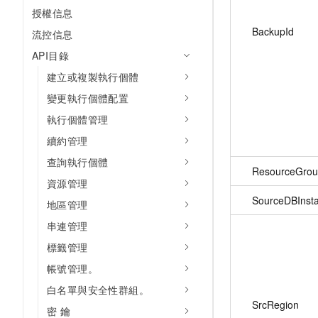
授權信息
BackupId
流控信息
API目錄
建立或複製執行個體
變更執行個體配置
執行個體管理
續約管理
查詢執行個體
ResourceGrou
資源管理
SourceDBInst
地區管理
串連管理
標籤管理
帳號管理。
白名單與安全性群組。
SrcRegion
密 鑰