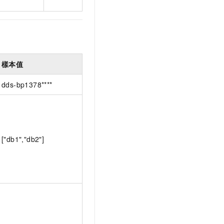
樣本值
dds-bp1378****
["db1","db2"]