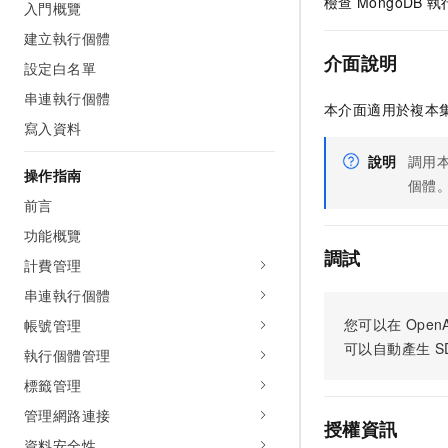
檢查
MongoDB
執
入門概覽
建立執行個體
介面說明
設定白名單
串連執行個體
本介面適用於複本
寫入資料
說明
調用
操作指南
個體
前言
功能概覽
調試
計費管理
串連執行個體
您可以在
OpenA
帳號管理
可以自動產生
S
執行個體管理
標籤管理
管理網路連接
授權資訊
資料安全性