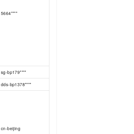
5664****
sg-bp179****
dds-bp1378****
cn-beijing