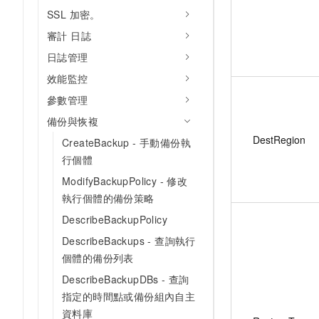
SSL 加密。
審計 日誌
日誌管理
效能監控
參數管理
備份與恢複
DestRegion
CreateBackup - 手動備份執
行個體
ModifyBackupPolicy - 修改
執行個體的備份策略
DescribeBackupPolicy
DescribeBackups - 查詢執行
個體的備份列表
DescribeBackupDBs - 查詢
指定的時間點或備份組內自主
資料庫