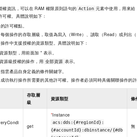
授權資訊，可以在
RAM
權限原則語句的
元素中使用，用來給
Action
許可權。具體說明如下：
體的許可權點。
每個操作的存取層級，取值為寫入（Write）、讀取（Read）或列出（L
指操作中支援授權的資源類型。具體說明如下：
資源類型，用前面加 * 表示。
資源級授權的操作，用
表示。
全部資源
是指雲產品自身定義的條件關鍵字。
指成功執行操作所需要的其他許可權。操作者必須同時具備關聯操作的
存取層
資源類型
條
級
*
Instance
eryCondi
acs:dds:{#regionId}:
get
無
{#accountId}:dbinstance/{#db