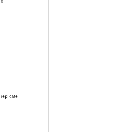
0
replicate