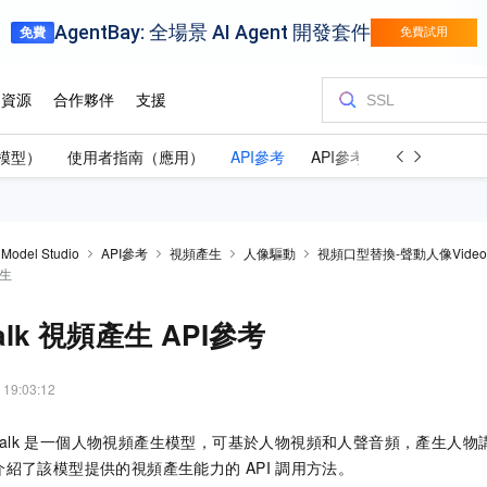
模型）
使用者指南（應用）
API參考
API參考（應用）
 Model Studio
API參考
視頻產生
人像驅動
視頻口型替換-聲動人像VideoR
產生
talk 視頻產生 API參考
 19:03:12
alk
是一個人物視頻產生模型，可基於人物視頻和人聲音頻，產生人物
介紹了該模型提供的視頻產生能力的
API
調用方法。