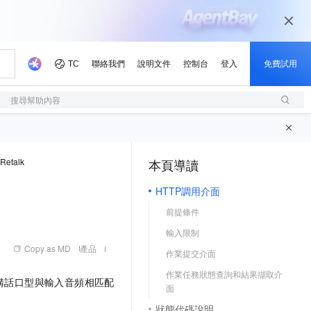
搜尋幫助內容
etalk
本頁導讀
（1, M）
HTTP調用介面
前提條件
輸入限制
Copy as MD
產品
作業提交介面
作業任務狀態查詢和結果擷取介
講話口型與輸入音頻相匹配
面
狀態代碼說明