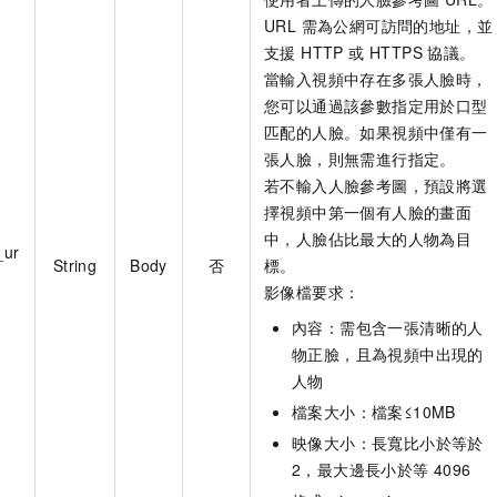
URL 需為公網可訪問的地址，並
支援 HTTP 或 HTTPS 協議。
當輸入視頻中存在多張人臉時，
您可以通過該參數指定用於口型
匹配的人臉。如果視頻中僅有一
張人臉，則無需進行指定。
若不輸入人臉參考圖，預設將選
擇視頻中第一個有人臉的畫面
中，人臉佔比最大的人物為目
_ur
String
Body
否
標。
影像檔要求：
內容：需包含一張清晰的人
物正臉，且為視頻中出現的
人物
檔案大小：檔案≤10MB
映像大小：長寬比小於等於
2，最大邊長小於等
4096