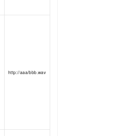
＜
http://aaa/bbb.wav