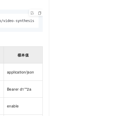
o/video-synthesis
樣本值
application/json
Bearer d1**2a
enable