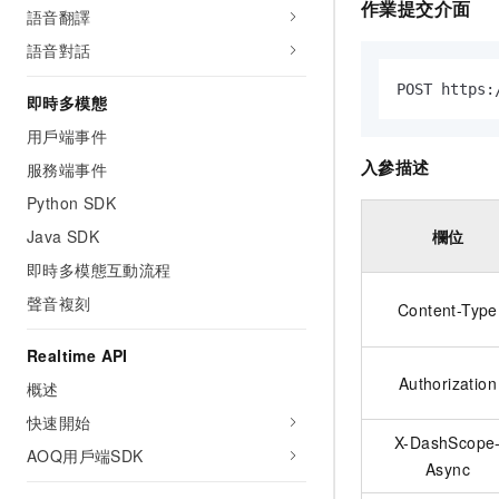
作業提交介面
語音翻譯
語音對話
POST https:
即時多模態
用戶端事件
入參描述
服務端事件
Python SDK
Java SDK
欄位
即時多模態互動流程
聲音複刻
Content-Type
Realtime API
Authorization
概述
快速開始
X-DashScope
AOQ用戶端SDK
Async