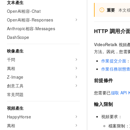
文本產生
重要
本文
OpenAI相容-Chat
OpenAI相容-Responses
Anthropic相容-Messages
HTTP
調用介
DashScope
VideoRetalk
視頻
映像產生
方法。因此，您需
千問
作業提交介面
萬相
作業任務狀態
Z-Image
前提條件
創意工具
您需要已
擷取
API 
常見問題
輸入限制
視頻產生
視頻要求：
HappyHorse
萬相
檔案限制：