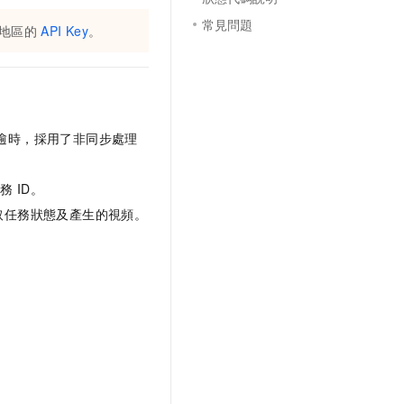
常見問題
地區的
API Key
。
逾時，採用了非同步處理
任務
ID。
取任務狀態及產生的視頻。