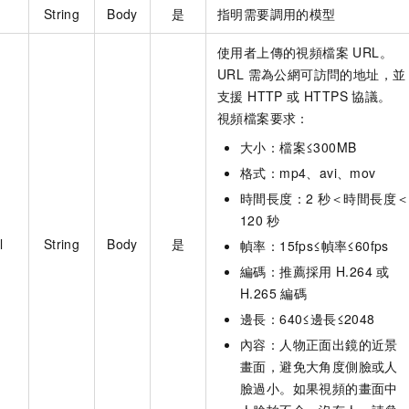
String
Body
是
指明需要調用的模型
使用者上傳的視頻檔案 URL。
URL 需為公網可訪問的地址，並
支援 HTTP 或 HTTPS 協議。
視頻檔案要求：
大小：檔案≤300MB
格式：mp4、avi、mov
時間長度：2
秒＜時間長度
120
秒
l
String
Body
是
幀率：15fps≤幀率≤60fps
編碼：推薦採用
H.264
或
H.265
編碼
邊長：640≤邊長≤2048
內容：人物正面出鏡的近景
畫面，避免大角度側臉或人
臉過小。如果視頻的畫面中