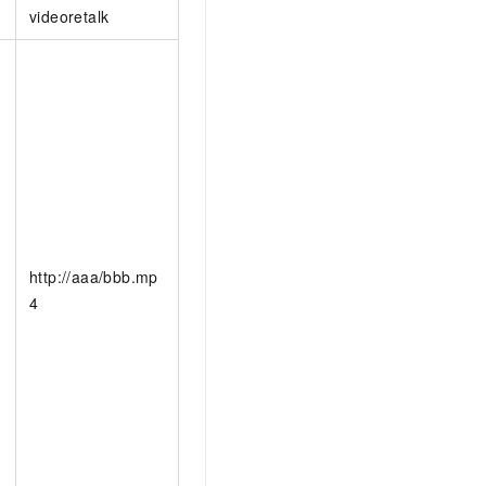
videoretalk
＜
http://aaa/bbb.mp
4