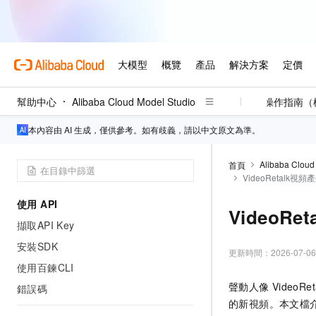
幫助中心
Alibaba Cloud Model Studio
操作指南（
本內容由 AI 生成，僅供參考。如有歧義，請以中文原文為準。
Alibaba Cloud
首頁
VideoRetalk視頻
使用 API
VideoRe
擷取API Key
安裝SDK
更新時間：
2026-07-06
使用百鍊CLI
聲動人像
VideoRet
錯誤碼
的新視頻。本文檔