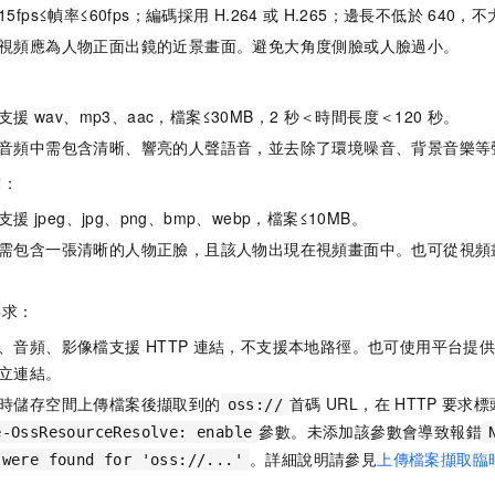
5fps≤幀率≤60fps；編碼採用
H.264
或
H.265；邊長不低於
640，不
視頻應為人物正面出鏡的近景畫面。避免大角度側臉或人臉過小。
支援
wav、mp3、aac，檔案≤30MB，2
秒＜時間長度＜120
秒。
音頻中需包含清晰、響亮的人聲語音，並去除了環境噪音、背景音樂等
求：
支援
jpeg、jpg、png、bmp、webp，檔案≤10MB。
需包含一張清晰的人物正臉，且該人物出現在視頻畫面中。也可從視頻
要求：
、音頻、影像檔支援
HTTP
連結，不支援本地路徑。也可使用平台提
立連結。
時儲存空間上傳檔案後擷取到的
首碼
URL，在
HTTP
要求標
oss://
參數。未添加該參數會導致報錯
e-OssResourceResolve: enable
。詳細說明請參見
上傳檔案擷取臨
 were found for 'oss://...'