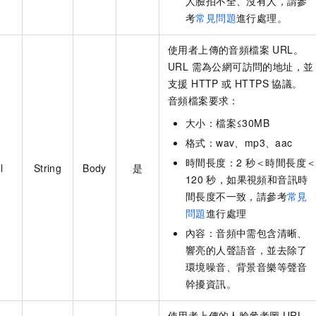
人臉拍不全、沒有人，請參
考
常見問題
進行處理。
使用者上傳的音頻檔案 URL。
URL 需為公網可訪問的地址，並
支援 HTTP 或 HTTPS 協議。
音頻檔案要求：
大小：檔案≤30MB
格式：wav、mp3、aac
時間長度：2
秒＜時間長度
l
String
Body
是
120
秒，如果視頻和音訊時
間長度不一致，請參考
常見
問題
進行處理
內容：音頻中需包含清晰、
響亮的人聲語音，並去除了
環境噪音、背景音樂等聲音
幹擾資訊。
使用者上傳的人臉參考圖 URL。