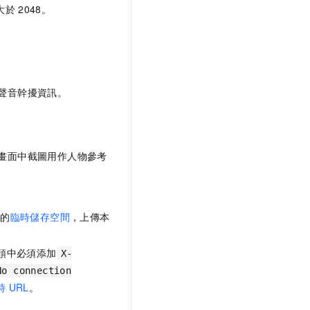
大於
2048。
聲音幹擾資訊。
畫面中截圖用作人物參考
供的
臨時儲存空間
，上傳本
頭中必須添加
X-
No connection
時
URL
。