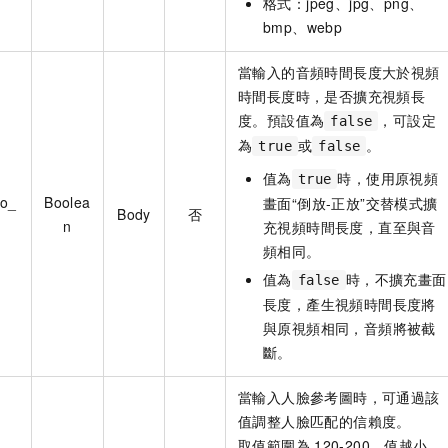
格式：jpeg、jpg、png、
bmp、webp
當輸入的音頻時間長度大於視頻
時間長度時，是否擴充視頻長
度。預設值為
，可設定
false
為
或
。
true
false
值為
時，使用原視頻
true
eo_
Boolea
畫面“倒放-正放”交替模式擴
Body
否
n
充視頻時間長度，直至與音
頻相同。
值為
時，不擴充畫面
false
長度，產生視頻時間長度將
與原視頻相同，音頻將被截
斷。
當輸入人臉參考圖時，可通過該
值調整人臉匹配的信賴度。
取值範圍為
120-200。值越小，