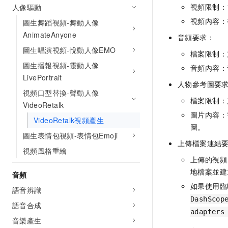
視頻限制：1
人像驅動
視頻內容：
圖生舞蹈視頻-舞動人像
AnimateAnyone
音頻要求：
圖生唱演視頻-悅動人像EMO
檔案限制：
圖生播報視頻-靈動人像
音頻內容：
LivePortrait
人物參考圖要
視頻口型替換-聲動人像
檔案限制：
VideoRetalk
圖片內容：
VideoRetalk視頻產生
圖。
圖生表情包視頻-表情包Emoji
上傳檔案連結
視頻風格重繪
上傳的視頻
地檔案並建
音頻
如果使用臨
語音辨識
DashScop
語音合成
adapters
音樂產生