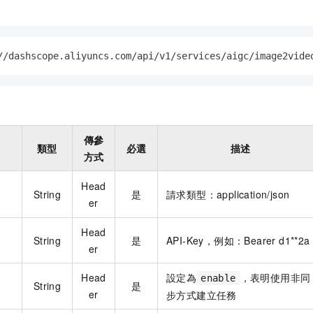
//dashscope.aliyuncs.com/api/v1/services/aigc/image2vide
傳參
類型
必選
描述
方式
Head
String
是
請求類型：application/json
er
Head
String
是
API-Key，例如：Bearer d1**2a
er
-
Head
設定為
，表明使用非同
enable
String
是
er
步方式建立任務