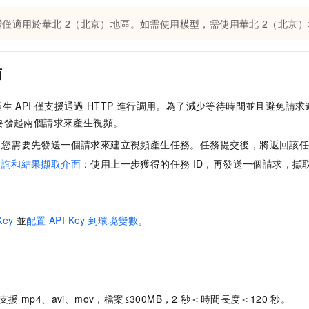
檔僅適用於
華北
2（北京）
地區。如需使用模型，需使用
華北
2（北京）
面
產生
API
僅支援通過
HTTP
進行調用。為了減少等待時間並且避免請求
要發起兩個請求來產生視頻。
：您需要先發送一個請求來建立視頻產生任務。任務提交後，將返回該
查詢和結果擷取介面
：使用上一步獲得的任務
ID，再發送一個請求，擷
Key
並
配置
API Key
到環境變數
。
支援
mp4、avi、mov，檔案≤300MB，2
秒＜時間長度＜120
秒。