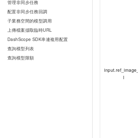
管理非同步任務
配置非同步任務回調
子業務空間的模型調用
上傳檔案擷取臨時URL
DashScope SDK串連複用配置
查詢模型列表
查詢模型限額
input.ref_image
l